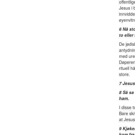
offentli
Jesus i
innvidde
øyenvitn
6 Nå st
to eller
De jødis
antydnin
med ure
Døperen
rituell 
store.
7 Jesus
8 Så sa
ham.
I disse 
Bare skr
at Jesus
9 Kjøke
kom fra