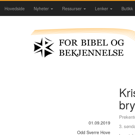
Hovedside
Nyheter
Ressurser
Lenker
Butikk
Kri
bry
Prekent
01.09.2019
3. sønda
Odd Sverre Hove