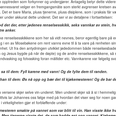
ge opptreden som forkynner og undergjører. Antagelig betyr dette videre
 bønnesvaret velger en fremgangsmåte som sterkt avgrenser kretsen a
. Det er bare Maria, pluss tjenerne, pluss disiplene, som i praksis får v
er under akkurat dette underet. Det ser vi av detaljene i fortsettelsen:
od det der, etter jødenes renselsesskikk, seks vannkar av stein, hv
 tre anker.
ke renselsesskikkene som her så vidt nevnes, beror egentlig bare på e
g i en av Mosebøkene om rent vanns evne til å ta vare på renheten sin
nhet. Ut fra den antydningen utviklet jødedommen både renselsesbade
 og Jesus bygde på når de døpte) og de andre renselsesskikkene, så
håndvasking og fotvasking foran måltider etc. Vannkarene var følgelig sv
 sa til dem: Fyll karene med vann! Og de fylte dem til randen.
 han til dem: Øs nå opp og bær det til kjøkemesteren! Og de bar det
to versene skjer selve vin-underet. Men underet skjer så å si i hemmelig
ittvis lar Johannes oss følge med på hvordan det viser seg for noen ga
 i virkeligheten gjør et forbløffende under:
mesteren smakte på vannet som var blitt til vin. Han visste ikke h
. Men tjenerne visste det, de som hadde øst opp vannet. Kjøkeme