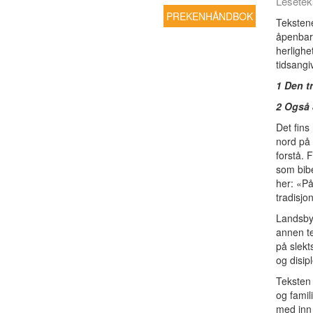
Lesetek
PREKENHÅNDBOK
Tekstene
åpenbare
herlighe
tidsangi
1 Den tr
2 Også 
Det fins
nord på 
forstå. 
som bibe
her: «På
tradisjo
Landsbye
annen te
på slekt
og disipl
Teksten 
og famil
med inn 