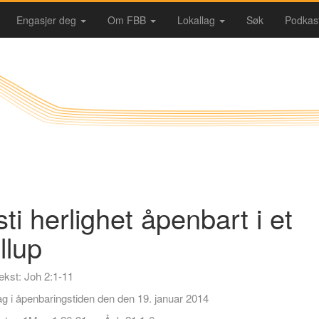
Engasjer deg
Om FBB
Lokallag
Søk
Podkas
sti herlighet åpenbart i et
llup
ekst: Joh 2:1-11
g i åpenbaringstiden den den 19. januar 2014