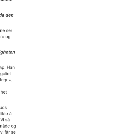
 da den
rne ser
tro og
ligheten
kap. Han
geliet
«tegn»,
ghet
Guds
ikte å
«Vi så
v nåde og
i får se