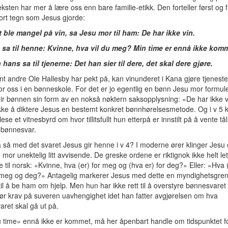
ksten har mer å lære oss enn bare familie-etikk. Den forteller først og 
ort tegn som Jesus gjorde:
t ble mangel på vin, sa Jesu mor til ham: De har ikke vin.
 sa til henne: Kvinne, hva vil du meg? Min time er ennå ikke kom
hans sa til tjenerne: Det han sier til dere, det skal dere gjøre.
t andre Ole Hallesby har pekt på, kan vinunderet i Kana gjøre tjenest
or oss i en bønneskole. For det er jo egentlig en bønn Jesu mor formule
ir bønnen sin form av en nokså nøktern saksopplysning: «De har ikke 
kke å diktere Jesus en bestemt konkret bønnhørelsesmetode. Og i v 5 ka
ese et vitnesbyrd om hvor tillitsfullt hun etterpå er innstilt på å vente t
 bønnesvar.
så med det svaret Jesus gir henne i v 4? I moderne ører klinger Jesu o
 mor unektelig litt avvisende. De greske ordene er riktignok ikke helt let
e til norsk: «Kvinne, hva (er) for meg og (hva er) for deg?» Eller: «Hva 
meg og deg?» Antagelig markerer Jesus med dette en myndighetsgre
 til å be ham om hjelp. Men hun har ikke rett til å overstyre bønnesvaret
ør krav på suveren uavhengighet idet han fatter avgjørelsen om hva
ret skal gå ut på.
 time» ennå ikke er kommet, må her åpenbart handle om tidspunktet f