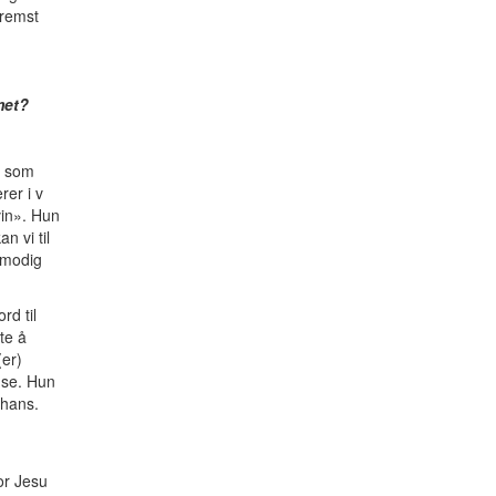
fremst
met?
e som
rer i v
vin». Hun
n vi til
ålmodig
rd til
te å
(er)
nse. Hun
 hans.
or Jesu