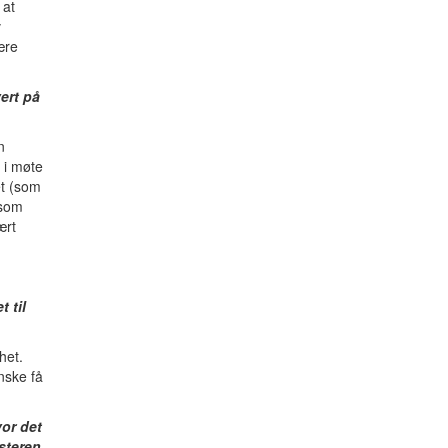
 at
v
ære
ert på
n
 i møte
t (som
 som
ært
 til
het.
nske få
vor det
steren