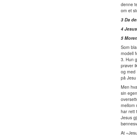
denne te
om et st
3 Da de
4 Jesus
5 Moren 
Som blan
modell f
3. Hun g
prøver i
og med l
på Jesu
Men hva 
sin egen
oversett
mellom 
har rett
Jesus gj
bønnesva
At «Jesu