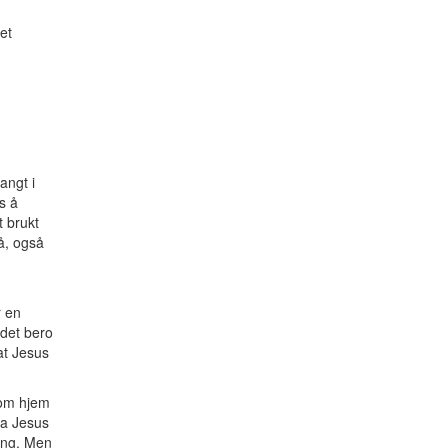
et
.
angt i
s å
t brukt
tå, også
r en
 det bero
at Jesus
 om hjem
ta Jesus
oeng. Men