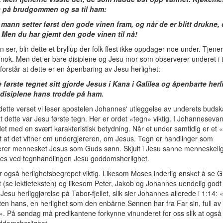
a på brudgommen og sa til ham:
 mann setter først den gode vinen fram, og når de er blitt drukne,
. Men du har gjemt den gode vinen til nå!
ser, blir dette et bryllup der folk flest ikke oppdager noe under. Tjene
ignok. Men det er bare disiplene og Jesu mor som observerer underet i 
orstår at dette er en åpenbaring av Jesu herlighet:
e første tegnet sitt gjorde Jesus i Kana i Galilea og åpenbarte her
 disiplene hans trodde på ham.
 dette verset vi leser apostelen Johannes' utleggelse av underets buds
at dette var Jesu første tegn. Her er ordet «tegn» viktig. I Johannesevan
et med en svært karakteristisk betydning. Når et under samtidig er et 
t at det vitner om undergjøreren, om Jesus. Tegn er handlinger som
serer mennesket Jesus som Guds sønn. Skjult i Jesu sanne menneskeli
es ved tegnhandlingen Jesu goddomsherlighet.
r også herlighetsbegrepet viktig. Likesom Moses inderlig ønsket å se 
t (se lektieteksten) og likesom Peter, Jakob og Johannes uendelig godt l
Jesu herliggjørelse på Tabor-fjellet, slik sier Johannes allerede i 1:14: 
ten hans, en herlighet som den enbårne Sønnen har fra Far sin, full a
. På søndag må predikantene forkynne vinunderet for oss slik at også v