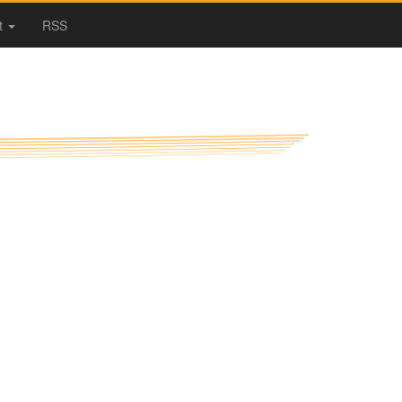
t
RSS