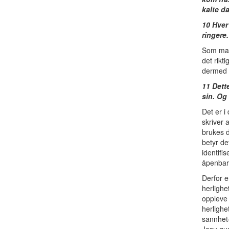
kalte d
10 Hver
ringere
Som man 
det rikt
dermed f
11 Dett
sin. Og
Det er i
skriver 
brukes d
betyr de
identifi
åpenbar
Derfor e
herlighe
oppleve 
herlighe
sannhet»