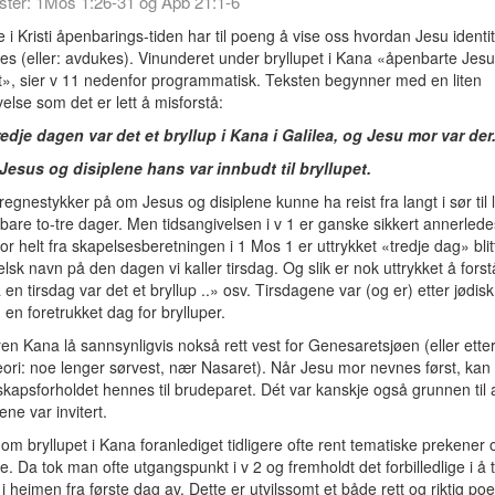
ster: 1Mos 1:26-31 og Åpb 21:1-6
 i Kristi åpenbarings-tiden har til poeng å vise oss hvordan Jesu identit
s (eller: avdukes). Vinunderet under bryllupet i Kana «åpenbarte Jesu
t», sier v 11 nedenfor programmatisk. Teksten begynner med en liten
velse som det er lett å misforstå:
edje dagen var det et bryllup i Kana i Galilea, og Jesu mor var der
Jesus og disiplene hans var innbudt til bryllupet.
 regnestykker på om Jesus og disiplene kunne ha reist fra langt i sør til l
bare to-tre dager. Men tidsangivelsen i v 1 er ganske sikkert annerlede
For helt fra skapelsesberetningen i 1 Mos 1 er uttrykket «tredje dag» blit
lsk navn på den dagen vi kaller tirsdag. Og slik er nok uttrykket å fors
 en tirsdag var det et bryllup ..» osv. Tirsdagene var (og er) etter jødisk
n en foretrukket dag for brylluper.
n Kana lå sannsynligvis nokså rett vest for Genesaretsjøen (eller ette
ori: noe lenger sørvest, nær Nasaret). Når Jesu mor nevnes først, kan
skapsforholdet hennes til brudeparet. Dét var kanskje også grunnen til 
ene var invitert.
om bryllupet i Kana foranlediget tidligere ofte rent tematiske prekener
ie. Da tok man ofte utgangspunkt i v 2 og fremholdt det forbilledlige i å 
i heimen fra første dag av. Dette er utvilssomt et både rett og riktig p