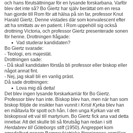
och hans förutsättningar för en lysande forskarbana. Varför 
blev det inte så? Bo Giertz har själv berättat om en resa 
han gjorde till Rom för att hälsa på sin far, professor Knut 
Harald Giertz. Denne vistades där som konvalescent efter 
att ha smittats av en patient. I Rom uppehöll sig också 
drottning Victoria, och professor Giertz presenterade sonen 
för henne. Drottningen frågade:
Vad studerar kandidaten?
Bo Giertz svarade:
- Teologi, ers majestät.
Drottningen sade:
- Då skall kandidaten förstås bli professor eller biskop eller 
något annat fint.
- Nej, jag skall bli en vanlig präst.
Då sade drottningen:
Lova mig då detta!
Det blev ingen lysande forskarkarriär för Bo Giertz. 
Professor blev han inte. Biskop blev han, men när han som 
biskop följde de insikter han vunnit i 
Kristi Kyrka 
blev han 
en måltavla för spott och hån. I den unga Kyrkan var ett 
biskopsval ett val till martyrium. Bo Giertz fick ana vad detta 
innebar. Att det skulle bli så förutsåg han redan i sitt 
Herdabrev till Göteborgs stift 
(1950). Angreppet kom 