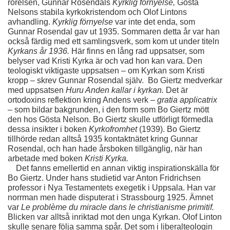
rörelsen, Gunnar Rosendals 
Kyrklig förnyelse, 
Gösta 
Nelsons stabila kyrkokristendom och Olof Lintons 
avhandling. 
Kyrklig förnyelse 
var inte det enda, som 
Gunnar Rosendal gav ut 1935. Sommaren detta år var han 
också färdig med ett samlingsverk, som kom ut under titeln 
Kyrkans år 1936. 
Här finns en lång rad uppsatser, som 
belyser vad Kristi Kyrka är och vad hon kan vara. Den 
teologiskt viktigaste uppsatsen – om Kyrkan som Kristi 
kropp – skrev Gunnar Rosendal själv.  Bo Giertz medverkar 
med uppsatsen 
Huru Anden kallar i kyrkan.
 Det är 
ortodoxins reflektion kring Andens verk – 
gratia applicatrix 
– 
som bildar bakgrunden, i den form som Bo Giertz mött 
den hos Gösta Nelson. Bo Giertz skulle utförligt förmedla 
dessa insikter i boken 
Kyrkofromhet 
(1939). Bo Giertz 
tillhörde redan alltså 1935 kontaktnätet kring Gunnar 
Rosendal, och han hade årsboken tillgänglig, när han 
arbetade med boken 
Kristi Kyrka.
  Det fanns emellertid en annan viktig inspirationskälla för 
Bo Giertz. Under hans studietid var Anton Fridrichsen 
professor i Nya Testamentets exegetik i Uppsala. Han var 
norrman men hade disputerat i Strassbourg 1925. Ämnet 
var 
Le problème du miracle dans le christianisme primitif. 
Blicken var alltså inriktad mot den unga Kyrkan. Olof Linton 
skulle senare följa samma spår. Det som i liberalteologin 