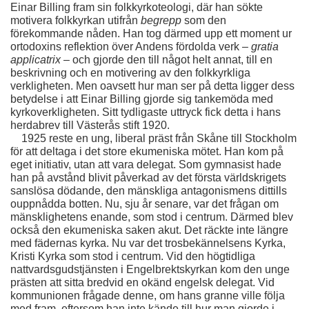
Einar Billing fram sin folkkyrkoteologi, där han sökte 
motivera folkkyrkan utifrån 
begrepp 
som den 
förekommande nåden. Han tog därmed upp ett moment ur 
ortodoxins reflektion över Andens fördolda verk – 
gratia 
applicatrix – 
och gjorde den till något helt annat, till en 
beskrivning och en motivering av den folkkyrkliga 
verkligheten. Men oavsett hur man ser på detta ligger dess 
betydelse i att Einar Billing gjorde sig tankemöda med 
kyrkoverkligheten. Sitt tydligaste uttryck fick detta i hans 
herdabrev till Västerås stift 1920.
    1925 reste en ung, liberal präst från Skåne till Stockholm 
för att deltaga i det store ekumeniska mötet. Han kom på 
eget initiativ, utan att vara delegat. Som gymnasist hade 
han på avstånd blivit påverkad av det första världskrigets 
sanslösa dödande, den mänskliga antagonismens dittills 
ouppnådda botten. Nu, sju år senare, var det frågan om 
mänsklighetens enande, som stod i centrum. Därmed blev 
också den ekumeniska saken akut. Det räckte inte längre 
med fädernas kyrka. Nu var det trosbekännelsens Kyrka, 
Kristi Kyrka som stod i centrum. Vid den högtidliga 
nattvardsgudstjänsten i Engelbrektskyrkan kom den unge 
prästen att sitta bredvid en okänd engelsk delegat. Vid 
kommunionen frågade denne, om hans granne ville följa 
med fram, eftersom han inte kände till hur man gjorde i 