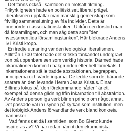
   Det fanns också i samtiden en motsatt riktning. 
Frikyrkligheten hade en politiskt sett liberal prägel. I 
liberalismen uppfattar man mänsklig gemenskap som 
frivillig sammanslutning av fria individer. Detta är 
innebörden i associationstanken. Utifrån den förstod man 
då församlingen, och man såg detta som ”den 
nytestamentliga församlingstanken”. Här bleknade Andens 
liv i Kristi kropp.
   En tredje utmaning var den teologiska liberalismen. 
Alltifrån 1700-talet hade det kritiska tänkandet undergrävt 
tron på uppenbarelsen som verklig historia. Därmed hade 
inkarnationen kommit i bakgrunden eller helt förnekats. I 
inkarnationens ställe trädde abstraktionen, begreppen, 
principerna och värderingarna. De tedde som det bärande 
snarare än den levande Herren Jesus Kristus. Einar 
Billings fokus på ”den förekommande nåden” är ett 
exempel på denna glidning från inkarnation till abstraktion. 
Av Andens personliga verk blir en princip om något annat. 
Det passade väl in i synen på kyrkan som institution, men 
det förbigick Andens förvandlande verk bland konkreta 
människor.
    Vad fanns det då i samtiden, som Bo Giertz kunde 
inspireras av? Vi har redan nämnt den ekumeniska 