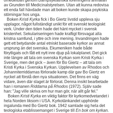
omedelbart genom Barnpsykiatriska föreningens anmälan 
av 
Grunden 
till Medicinalstyrelsen
. 
Utan att kunna redovisa 
ett enda fall hävdade man att boken kunde skapa psykiska 
störningar hos unga. 
   Boken 
Kristi Kyrka 
fick i Bo Giertz livstid uppleva sju 
upplagor, något fullständigt unikt för ett svenskt teologiskt 
verk. Under den tiden hade det hänt mycket i svensk 
kristenhet. Sekulariseringen hade kraftigt försvagat alla 
kristna samfund, i yttre och inre mening. Invandringen hade 
gett ett betydande antal etniskt baserade kyrkor av annat 
ursprung än det svenska. Ekumeniken hade både 
förytligats och fått ett nytt inre djup på lokalplanet. Det gick 
inte längre att tala om svenska Kyrkan som Kristi Kyrka i 
Sverige, men det gick – även för Bo Giertz – att tala om 
Kristi Kyrka i Svenska Kyrkan. Upplevelsen av Rhodos och 
Johanniterriddarnas förlorade kamp där gav Bo Giertz en 
nyckel att förstå den nya situationen. Det finns en väg 
vidare, även där slaget är förlorat. Denna insikt bearbetade 
han i romanen 
Riddarna på Rhodos 
(1972). Själv sade 
han: ”Jag ville skriva om hur man gör, när allt går fel.”
    Boken 
Kristi Kyrka 
en viktig faktor för kyrkomedvetandet i 
hela Norden liksom i USA. Kyrkotänkandet upphörde 
ingalunda med Bo Giertz bok. 1942 samlade sig hela det 
teologiska etablissemanget i Sverige till 
En bok om kyrkan. 