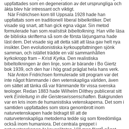
uppfattades som en degeneration av det ursprungliga och 
äkta blev här intressant och viktigt.
   När Fridrichsen kom till Uppsala 1928 hade han 
uppfattats som en traditionell liberal bibelkritiker. Det 
visade sig snart, att han gick egna vägar. Sin metod 
formulerade han som 
realistisk bibeltolkning. 
Han ville läsa 
de bibliska skrifterna så som de första lärjungarna hade 
läst dem. Det visade sig att detta sätt att läsa gav helt nya 
insikter. Den evolutionistiska kyrkouppfattningen sjönk 
samman, och istället trädde en väl sammanhållen 
kyrkokropp fram – 
Kristi Kyrka. 
Den realistiska 
bibeltolkningen är den linje, som är bärande i Bo Giertz 
bok 1939, och den har i hög grad präglat hela hans verk. 
   När Anton Fridrichsen formulerade sitt program var det 
inte något främmande i den vetenskapliga världen, även 
om sättet att tänka då var främmande för vissa svenska 
teologer. Redan 1883 hade Wilhelm Dilthey publicerat sitt 
verk 
Einleitung in die Geisteswissenschaften. 
Bakgrunden 
var en kris inom de humanistiska vetenskaperna. Det som i 
samtiden uppfattades som stora genombrott inom 
naturvetenskapen hade bidragit till att de 
naturvetenskapliga metoderna tedde sig som föredömliga 
också inom humaniora. Det centrala greppet i 