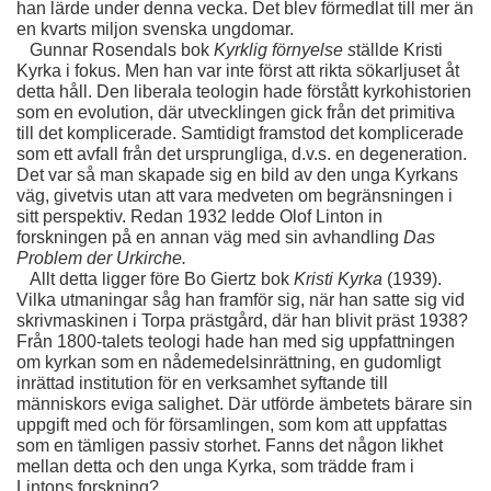
han lärde under denna vecka. Det blev förmedlat till mer än 
en kvarts miljon svenska ungdomar.
   Gunnar Rosendals bok 
Kyrklig förnyelse s
tällde Kristi 
Kyrka i fokus. Men han var inte först att rikta sökarljuset åt 
detta håll. Den liberala teologin hade förstått kyrkohistorien 
som en evolution, där utvecklingen gick från det primitiva 
till det komplicerade. Samtidigt framstod det komplicerade 
som ett avfall från det ursprungliga, d.v.s. en degeneration. 
Det var så man skapade sig en bild av den unga Kyrkans 
väg, givetvis utan att vara medveten om begränsningen i 
sitt perspektiv. Redan 1932 ledde Olof Linton in 
forskningen på en annan väg med sin avhandling 
Das 
Problem der Urkirche.
Allt detta ligger före Bo Giertz bok 
Kristi Kyrka 
(1939). 
Vilka utmaningar såg han framför sig, när han satte sig vid 
skrivmaskinen i Torpa prästgård, där han blivit präst 1938? 
Från 1800-talets teologi hade han med sig uppfattningen 
om kyrkan som en nådemedelsinrättning, en gudomligt 
inrättad institution för en verksamhet syftande till 
människors eviga salighet. Där utförde ämbetets bärare sin 
uppgift med och för församlingen, som kom att uppfattas 
som en tämligen passiv storhet. Fanns det någon likhet 
mellan detta och den unga Kyrka, som trädde fram i 
Lintons forskning?