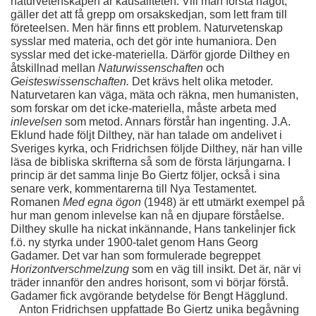
naturvetenskapen är kausaliteten. Vill man förstå något, 
gäller det att få grepp om orsakskedjan, som lett fram till 
företeelsen. Men här finns ett problem. Naturvetenskap 
sysslar med materia, och det gör inte humaniora. Den 
sysslar med det icke-materiella. Därför gjorde Dilthey en 
åtskillnad mellan 
Naturwissenschaften 
och 
Geisteswissenschaften. 
Det krävs helt olika metoder. 
Naturvetaren kan väga, mäta och räkna, men humanisten, 
som forskar om det icke-materiella, måste arbeta med 
inlevelsen 
som metod. Annars förstår han ingenting. J.A. 
Eklund hade följt Dilthey, när han talade om andelivet i 
Sveriges kyrka, och Fridrichsen följde Dilthey, när han ville 
läsa de bibliska skrifterna så som de första lärjungarna. I 
princip är det samma linje Bo Giertz följer, också i sina 
senare verk, kommentarerna till Nya Testamentet. 
Romanen 
Med egna ögon 
(1948) är ett utmärkt exempel på 
hur man genom inlevelse kan nå en djupare förståelse. 
Dilthey skulle ha nickat inkännande, Hans tankelinjer fick 
f.ö. ny styrka under 1900-talet genom Hans Georg 
Gadamer. Det var han som formulerade begreppet 
Horizontverschmelzung 
som en väg till insikt. Det är, när vi 
träder innanför den andres horisont, som vi börjar förstå. 
Gadamer fick avgörande betydelse för Bengt Hägglund. 
Anton Fridrichsen uppfattade Bo Giertz unika begåvning 