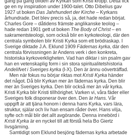
gång på gång bilden av Kyrkan som Kristi kropp. Detta fick 
ge en ny inspiration under 1900-talet. Otto Dibelius gav 
1927 ut boken 
Das Jahrhundert der Kirche – 
Kyrkans 
århundrade. Det blev precis så, ja, det hade redan börjat. 
Charles Gore – dåtidens främste anglikanske teolog – 
hade redan 1901 gett ut boken 
The Body of Christ – 
en 
sakramentsteologi, som också blir en kyrkoteologi, där den 
centrala symbolen blir Kristi Kyrka som ett brödraskap. I 
Sverige diktade J.A. Eklund 1909 
Fädernas kyrka
, där den 
centrala förvissningen är Andens verk i den konkreta, 
historiska kyrkoverkligheten. Vad han diktar i sin psalm gav 
han en vetenskaplig form i sin stora spiritualitetshistoria 
Andelifvet i Sveriges kyrka
 (I-X). Den är ännu oöverträffad. 
    Men när fokus nu börjar riktas mot 
Kristi Kyrka 
händer 
det något. Då blir Kyrkan mer än fädernas kyrka. Den blir 
mer än Sveriges kyrka. Den blir också mer än 
vår 
kyrka. 
Kristi Kyrka blir Kristi tillhörighet. Varken vi, våra fäder eller 
Sveriges folk disponerar över den. Den är 
Hans. 
Vår 
uppgift är att tjäna honom i denna hans Kyrka, vars lära, 
struktur, själar och liv han ensam råder över. Hans vilja, 
syfte och mål blir det allt avgörande. Denna innebörd i 
Kristi Kyrka 
är en nyckel till att förstå hela Bo Giertz 
livsgärning.
    Samtidigt som Eklund besjöng fädernas kyrka arbetade 