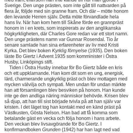
Sverige. Den unge prästen, som inte gått till nattvarden på 
flera år, följde med sin granne fram. Och där – mötte honom 
den levande Herren själv. Detta möte förvandlade hela 
hans liv. När han kom hem till Skåne förde en grannpräst 
honom in i en krets, som inspirerats av den anglikanska 
högkyrkligheten, där Charles Gore redan var ett stort namn. 
Den unge prästens namn var Gunnar Rosendal. Tio år 
senare samlade han sina erfarenheter av liv med Kristi 
Kyrka. Det blev boken 
Kyrklig förnyelse 
(1935). Den boken 
läste Bo Giertz i Advent 1935 som komminister i Östra 
Husby, Linköpings stift.
    Tiden i Östra Husby innebar för Bo Giertz både en kris 
och ett uppklarnande. Han kom dit som en ung, energisk, 
lärd, charmerande ungkyrklig präst och blev mottagen med 
mycken välvilja och sympati. Men undan för undan märkte 
han att församlingen blev besviken på honom. Han kunde 
inte ge den andliga näring människor behövde. Krisen blev 
så djup, att han till sist började tvivla på att han själv var 
kristen. I det läget tog han kontakt med en känd präst på 
Västkusten, Gösta Nelson. Han bad att få komma som 
betalande gäst en vecka och följa honom i hans arbete. 
Den veckan blev livsavgörande för Bo Giertz. I 
konfirmandboken 
Grunden 
(1942) har han lagt ned vad 