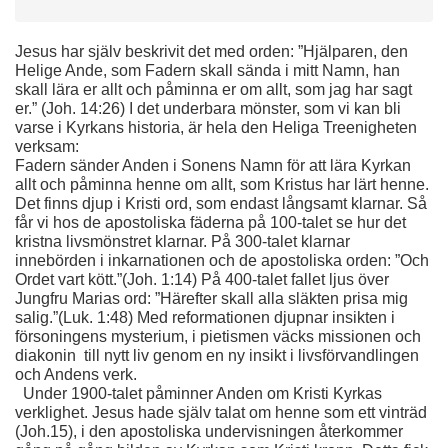
Jesus har själv beskrivit det med orden: ”Hjälparen, den 
Helige Ande, som Fadern skall sända i mitt Namn, han 
skall lära er allt och påminna er om allt, som jag har sagt 
er.” (Joh. 14:26) I det underbara mönster, som vi kan bli 
varse i Kyrkans historia, är hela den Heliga Treenigheten 
verksam:
Fadern sänder Anden i Sonens Namn för att lära Kyrkan 
allt och påminna henne om allt, som Kristus har lärt henne. 
Det finns djup i Kristi ord, som endast långsamt klarnar. Så 
får vi hos de apostoliska fäderna på 100-talet se hur det 
kristna livsmönstret klarnar. På 300-talet klarnar 
innebörden i inkarnationen och de apostoliska orden: ”Och 
Ordet vart kött.”(Joh. 1:14) På 400-talet fallet ljus över 
Jungfru Marias ord: ”Härefter skall alla släkten prisa mig 
salig.”(Luk. 1:48) Med reformationen djupnar insikten i 
försoningens mysterium, i pietismen väcks missionen och 
diakonin  till nytt liv genom en ny insikt i livsförvandlingen 
och Andens verk. 
  Under 1900-talet påminner Anden om Kristi Kyrkas 
verklighet. Jesus hade själv talat om henne som ett vinträd 
(Joh.15), i den apostoliska undervisningen återkommer 