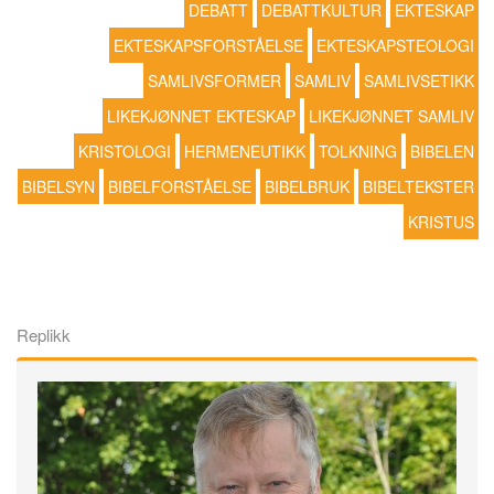
DEBATT
DEBATTKULTUR
EKTESKAP
EKTESKAPSFORSTÅELSE
EKTESKAPSTEOLOGI
SAMLIVSFORMER
SAMLIV
SAMLIVSETIKK
LIKEKJØNNET EKTESKAP
LIKEKJØNNET SAMLIV
KRISTOLOGI
HERMENEUTIKK
TOLKNING
BIBELEN
BIBELSYN
BIBELFORSTÅELSE
BIBELBRUK
BIBELTEKSTER
KRISTUS
Replikk