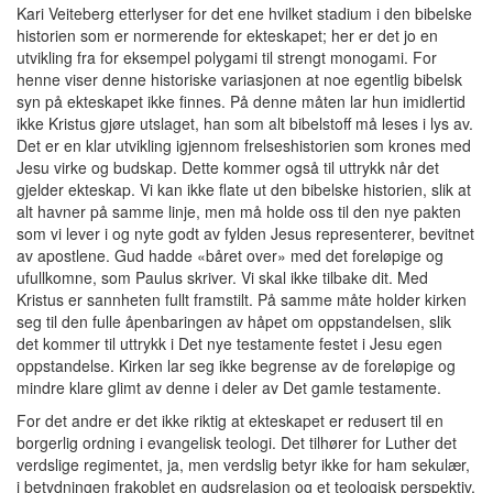
Kari Veiteberg etterlyser for det ene hvilket stadium i den bibelske
historien som er normerende for ekteskapet; her er det jo en
utvikling fra for eksempel polygami til strengt monogami. For
henne viser denne historiske variasjonen at noe egentlig bibelsk
syn på ekteskapet ikke finnes. På denne måten lar hun imidlertid
ikke Kristus gjøre utslaget, han som alt bibelstoff må leses i lys av.
Det er en klar utvikling igjennom frelseshistorien som krones med
Jesu virke og budskap. Dette kommer også til uttrykk når det
gjelder ekteskap. Vi kan ikke flate ut den bibelske historien, slik at
alt havner på samme linje, men må holde oss til den nye pakten
som vi lever i og nyte godt av fylden Jesus representerer, bevitnet
av apostlene. Gud hadde «båret over» med det foreløpige og
ufullkomne, som Paulus skriver. Vi skal ikke tilbake dit. Med
Kristus er sannheten fullt framstilt. På samme måte holder kirken
seg til den fulle åpenbaringen av håpet om oppstandelsen, slik
det kommer til uttrykk i Det nye testamente festet i Jesu egen
oppstandelse. Kirken lar seg ikke begrense av de foreløpige og
mindre klare glimt av denne i deler av Det gamle testamente.
For det andre er det ikke riktig at ekteskapet er redusert til en
borgerlig ordning i evangelisk teologi. Det tilhører for Luther det
verdslige regimentet, ja, men verdslig betyr ikke for ham sekulær,
i betydningen frakoblet en gudsrelasjon og et teologisk perspektiv.