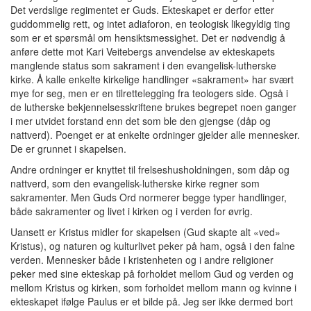
Det verdslige regimentet er Guds. Ekteskapet er derfor etter
guddommelig rett, og intet adiaforon, en teologisk likegyldig ting
som er et spørsmål om hensiktsmessighet. Det er nødvendig å
anføre dette mot Kari Veitebergs anvendelse av ekteskapets
manglende status som sakrament i den evangelisk-lutherske
kirke. Å kalle enkelte kirkelige handlinger «sakrament» har svært
mye for seg, men er en tilrettelegging fra teologers side. Også i
de lutherske bekjennelsesskriftene brukes begrepet noen ganger
i mer utvidet forstand enn det som ble den gjengse (dåp og
nattverd). Poenget er at enkelte ordninger gjelder alle mennesker.
De er grunnet i skapelsen.
Andre ordninger er knyttet til frelseshusholdningen, som dåp og
nattverd, som den evangelisk-lutherske kirke regner som
sakramenter. Men Guds Ord normerer begge typer handlinger,
både sakramenter og livet i kirken og i verden for øvrig.
Uansett er Kristus midler for skapelsen (Gud skapte alt «ved»
Kristus), og naturen og kulturlivet peker på ham, også i den falne
verden. Mennesker både i kristenheten og i andre religioner
peker med sine ekteskap på forholdet mellom Gud og verden og
mellom Kristus og kirken, som forholdet mellom mann og kvinne i
ekteskapet ifølge Paulus er et bilde på. Jeg ser ikke dermed bort