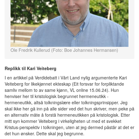
Ole Fredrik Kullerud (Foto: Boe Johannes Hermansen)
Replikk til Kari Veiteberg
I en artikkel på Verdidebatt i Vårt Land nylig argumenterte Kari
Veiteberg for likekjønnet ekteskap (Eit forsvar for forpliktande
samliv mellom to av same kjønn, VL online 15.06.24). Hun
henviser her til kristologisk begrunnet hermeneutikk -
hermeneutikk, altså tolkningslære eller tolkningsprinsipper. Jeg
skal ikke her gå inn på alle sider ved det hun skriver, men peke på
en alternativ måte å forstå hermeneutikken på kristologisk. Etter
mitt syn kommer Veiteberg i virkeligheten ut med et svekket
Kristus-perspektiv i tolkningen, uten at jeg dermed påstår at det er
det hun ønsker. Dette skal jeg begrunne.