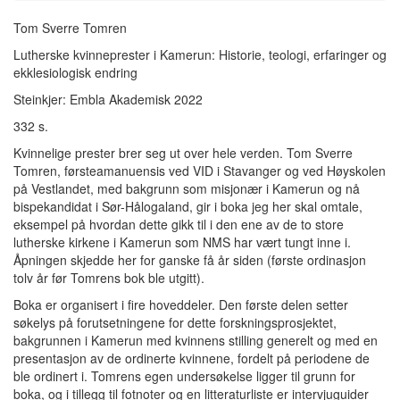
Tom Sverre Tomren
Lutherske kvinneprester i Kamerun: Historie, teologi, erfaringer og
ekklesiologisk endring
Steinkjer: Embla Akademisk 2022
332 s.
Kvinnelige prester brer seg ut over hele verden. Tom Sverre
Tomren, førsteamanuensis ved VID i Stavanger og ved Høyskolen
på Vestlandet, med bakgrunn som misjonær i Kamerun og nå
bispekandidat i Sør-Hålogaland, gir i boka jeg her skal omtale,
eksempel på hvordan dette gikk til i den ene av de to store
lutherske kirkene i Kamerun som NMS har vært tungt inne i.
Åpningen skjedde her for ganske få år siden (første ordinasjon
tolv år før Tomrens bok ble utgitt).
Boka er organisert i fire hoveddeler. Den første delen setter
søkelys på forutsetningene for dette forskningsprosjektet,
bakgrunnen i Kamerun med kvinnens stilling generelt og med en
presentasjon av de ordinerte kvinnene, fordelt på periodene de
ble ordinert i. Tomrens egen undersøkelse ligger til grunn for
boka, og i tillegg til fotnoter og en litteraturliste er intervjuguider