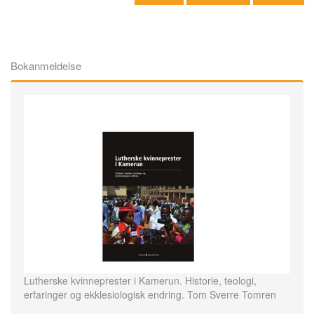
Bokanmeldelse
Lutherske kvinneprester i Kamerun. Historie, teologi,
erfaringer og ekklesiologisk endring. Tom Sverre Tomren