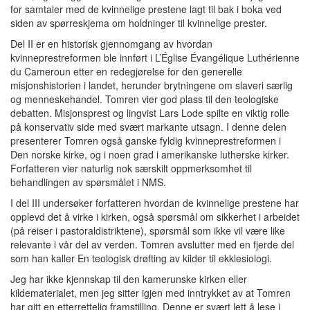
for samtaler med de kvinnelige prestene lagt til bak i boka ved
siden av spørreskjema om holdninger til kvinnelige prester.
Del II er en historisk gjennomgang av hvordan
kvinneprestreformen ble innført i L’Église Évangélique Luthérienne
du Cameroun etter en redegjørelse for den generelle
misjonshistorien i landet, herunder brytningene om slaveri særlig
og menneskehandel. Tomren vier god plass til den teologiske
debatten. Misjonsprest og lingvist Lars Lode spilte en viktig rolle
på konservativ side med svært markante utsagn. I denne delen
presenterer Tomren også ganske fyldig kvinneprestreformen i
Den norske kirke, og i noen grad i amerikanske lutherske kirker.
Forfatteren vier naturlig nok særskilt oppmerksomhet til
behandlingen av spørsmålet i NMS.
I del III undersøker forfatteren hvordan de kvinnelige prestene har
opplevd det å virke i kirken, også spørsmål om sikkerhet i arbeidet
(på reiser i pastoraldistriktene), spørsmål som ikke vil være like
relevante i vår del av verden. Tomren avslutter med en fjerde del
som han kaller En teologisk drøfting av kilder til ekklesiologi.
Jeg har ikke kjennskap til den kamerunske kirken eller
kildematerialet, men jeg sitter igjen med inntrykket av at Tomren
har gitt en etterrettelig framstilling. Denne er svært lett å lese i