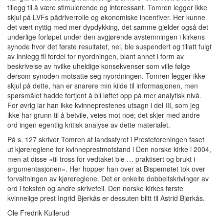
tillegg til å være stimulerende og interessant. Tomren legger ikke
skjul på LVFs pådriverrolle og økonomiske incentiver. Her kunne
det vært nyttig med mer dypdykking, det samme gjelder også det
underlige forløpet under den avgjørende avstemningen i kirkens
synode hvor det første resultatet, nei, ble suspendert og tillatt fulgt
av innlegg til fordel for nyordningen, blant annet i form av
beskrivelse av hvilke uheldige konsekvenser som ville følge
dersom synoden motsatte seg nyordningen. Tomren legger ikke
skjul på dette, han er snarere min kilde til informasjonen, men
spørsmålet hadde fortjent å bli løftet opp på mer analytisk nivå.
For øvrig lar han ikke kvinneprestenes utsagn i del III, som jeg
ikke har grunn til å betvile, veies mot noe; det skjer med andre
ord ingen egentlig kritisk analyse av dette materialet.
På s. 127 skriver Tomren at landsstyret i Presteforeningen faset
ut kjørereglene for kvinneprestmotstand i Den norske kirke i 2004,
men at disse «til tross for vedtaket ble … praktisert og brukt i
argumentasjonen». Her hopper han over at Bispemøtet tok over
forvaltningen av kjørereglene. Det er enkelte dobbeltskrivinger av
ord i teksten og andre skrivefeil. Den norske kirkes første
kvinnelige prest Ingrid Bjerkås er dessuten blitt til Astrid Bjørkås.
Ole Fredrik Kullerud