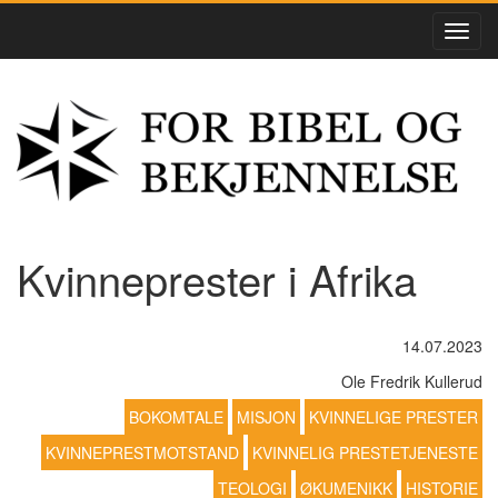
Kvinneprester i Afrika
14.07.2023
Ole Fredrik Kullerud
BOKOMTALE
MISJON
KVINNELIGE PRESTER
KVINNEPRESTMOTSTAND
KVINNELIG PRESTETJENESTE
TEOLOGI
ØKUMENIKK
HISTORIE