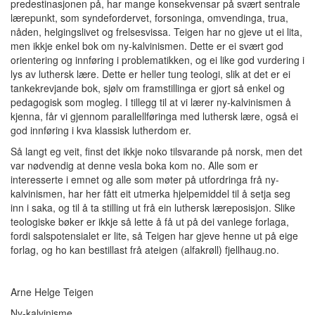
predestinasjonen på, har mange konsekvensar på svært sentrale
lærepunkt, som syndefordervet, forsoninga, omvendinga, trua,
nåden, helgingslivet og frelsesvissa. Teigen har no gjeve ut ei lita,
men ikkje enkel bok om ny-kalvinismen. Dette er ei svært god
orientering og innføring i problematikken, og ei like god vurdering i
lys av luthersk lære. Dette er heller tung teologi, slik at det er ei
tankekrevjande bok, sjølv om framstillinga er gjort så enkel og
pedagogisk som mogleg. I tillegg til at vi lærer ny-kalvinismen å
kjenna, får vi gjennom parallellføringa med luthersk lære, også ei
god innføring i kva klassisk lutherdom er.
Så langt eg veit, finst det ikkje noko tilsvarande på norsk, men det
var nødvendig at denne vesla boka kom no. Alle som er
interesserte i emnet og alle som møter på utfordringa frå ny-
kalvinismen, har her fått eit utmerka hjelpemiddel til å setja seg
inn i saka, og til å ta stilling ut frå ein luthersk læreposisjon. Slike
teologiske bøker er ikkje så lette å få ut på dei vanlege forlaga,
fordi sals
potensialet er lite, så Teigen har gjeve henne ut på eige
forlag, og ho kan bestillast frå ateigen (alfakrøll) fjellhaug.no.
Arne Helge Teigen
Ny-kalvinisme