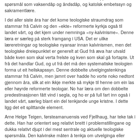
spørsmål som vaksendåp og åndsdåp, og katolsk embetssyn og
sakramentlære.
I dei aller siste åra har det kome teologiske straumdrag som
stammar frå Calvin og den «ekte» reformerte kyrkja også til
landet vårt, og det kjem under nemninga «ny-kalvinisme». Denne
læra er særleg på sterk framgang i USA. Det er ulike
læreretningar og teologiske nyansar innan kalvinismen, men det
teologiske dreiepunktet er generelt at Gud frå æva har utvald
både kven som skal verta frelste og kven som skal gå fortapte. Ut
frå det handlar Gud, og ut frå det må den systematiske teologien
forma ut eit heilskapssyn. Denne dobbelte utvelgingstenkinga
stammar frå Calvin, men jamnt over hadde ho vorte noko nedtont
gjennom åra, slik at ein ikkje merkte så mykje til henne om ein las
eller høyrde reformerte teologar. No har læra om den dobbelte
predestinasjonen fått vind i segla, og ho er på full fart inn også i
landet vårt, særleg blant ein del tenkjande unge kristne. I dette
ligg det eit splittande element.
Arne Helge Teigen, førsteamanuensis ved Fjellhaug, har teke tak i
dette. Han har orientert seg relativt breitt i problemstillingane og
dukka relativt djupt i dei mest sentrale og aktuelle teologiske
spørsmåla. Den kalvinske måten å tenkja om utvelginga eller