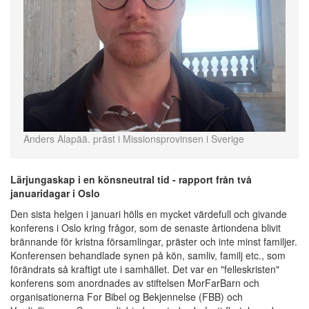
Anders Alapää. präst i Missionsprovinsen i Sverige
Lärjungaskap i en könsneutral tid - rapport från två
januaridagar i Oslo
Den sista helgen i januari hölls en mycket värdefull och givande
konferens i Oslo kring frågor, som de senaste årtiondena blivit
brännande för kristna församlingar, präster och inte minst familjer.
Konferensen behandlade synen på kön, samliv, familj etc., som
förändrats så kraftigt ute i samhället. Det var en "felleskristen"
konferens som anordnades av stiftelsen MorFarBarn och
organisationerna For Bibel og Bekjennelse (FBB) och