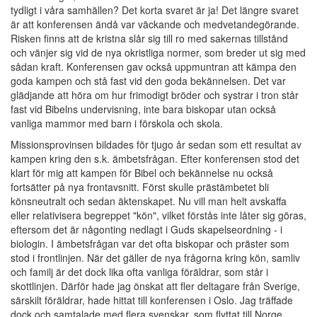
tydligt i våra samhällen? Det korta svaret är ja! Det längre svaret
är att konferensen ändå var väckande och medvetandegörande.
Risken finns att de kristna slår sig till ro med sakernas tillstånd
och vänjer sig vid de nya okristliga normer, som breder ut sig med
sådan kraft. Konferensen gav också uppmuntran att kämpa den
goda kampen och stå fast vid den goda bekännelsen. Det var
glädjande att höra om hur frimodigt bröder och systrar i tron står
fast vid Bibelns undervisning, inte bara biskopar utan också
vanliga mammor med barn i förskola och skola.
Missionsprovinsen bildades för tjugo år sedan som ett resultat av
kampen kring den s.k. ämbetsfrågan. Efter konferensen stod det
klart för mig att kampen för Bibel och bekännelse nu också
fortsätter på nya frontavsnitt. Först skulle prästämbetet bli
könsneutralt och sedan äktenskapet. Nu vill man helt avskaffa
eller relativisera begreppet "kön", vilket förstås inte låter sig göras,
eftersom det är någonting nedlagt i Guds skapelseordning - i
biologin. I ämbetsfrågan var det ofta biskopar och präster som
stod i frontlinjen. När det gäller de nya frågorna kring kön, samliv
och familj är det dock lika ofta vanliga föräldrar, som står i
skottlinjen. Därför hade jag önskat att fler deltagare från Sverige,
särskilt föräldrar, hade hittat till konferensen i Oslo. Jag träffade
dock och samtalade med flera svenskar, som flyttat till Norge.