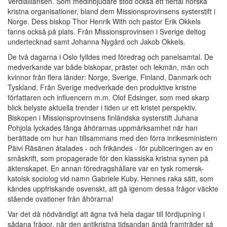
Verdialliansen. Som medinbjudare stod också ett flertal norska
kristna organisationer, bland dem Missionsprovinsens systerstift i
Norge. Dess biskop Thor Henrik With och pastor Erik Okkels
fanns också på plats. Från Missionsprovinsen i Sverige deltog
undertecknad samt Johanna Nygård och Jakob Okkels.
De två dagarna i Oslo fylldes med föredrag och panelsamtal. De
medverkande var både biskopar, präster och lekmän, män och
kvinnor från flera länder: Norge, Sverige, Finland, Danmark och
Tyskland. Från Sverige medverkade den produktive kristne
författaren och influencern m.m. Olof Edsinger, som med skarp
blick belyste aktuella trender i tiden ur ett kristet perspektiv.
Biskopen i Missionsprovinsens finländska systerstift Juhana
Pohjola lyckades fånga åhörarnas uppmärksamhet när han
berättade om hur han tillsammans med den förra inrikesministern
Päivi Räsänen åtalades - och frikändes - för publiceringen av en
småskrift, som propagerade för den klassiska kristna synen på
äktenskapet. En annan föredragshållare var en tysk romersk-
katolsk sociolog vid namn Gabriele Kuby. Hennes raka sätt, som
kändes uppfriskande osvenskt, att gå igenom dessa frågor väckte
stående ovationer från åhörarna!
Var det då nödvändigt att ägna två hela dagar till fördjupning i
sådana frågor, när den antikristna tidsandan ändå framträder så