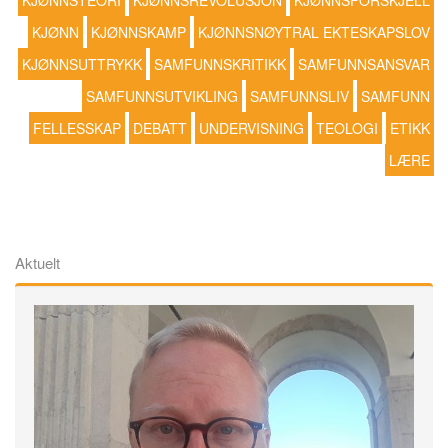
KJØNNSTEORI
KJØNNSREVOLUSJON
KJØNNSFORSKJELL
KJØNN
KJØNNSKAMP
KJØNNSNØYTRAL EKTESKAPSLOV
KJØNNSUTTRYKK
SAMFUNNSKRITIKK
SAMFUNNSANSVAR
SAMFUNNSUTVIKLING
SAMFUNNSLIV
SAMFUNN
FELLESSKAP
DEBATT
UNDERVISNING
TEOLOGI
ETIKK
LÆRE
Aktuelt