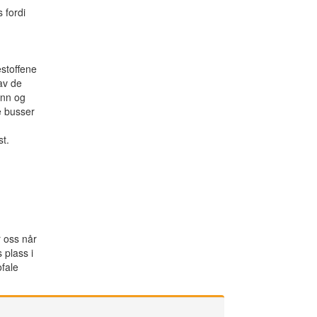
 fordi
estoffene
av de
ann og
e busser
t.
g
r oss når
 plass i
fale