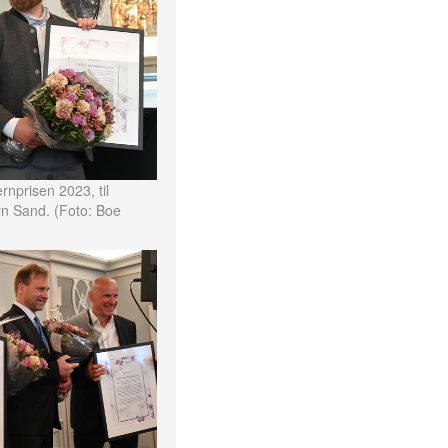
rnprisen 2023, til
rn Sand. (Foto: Boe