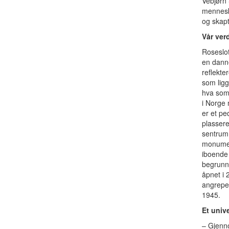
Vebjørn 
mennesk
og skapt
Vår verd
Roseslot
en danne
reflekte
som ligg
hva som
i Norge 
er et pe
plasser
sentrum.
monumen
iboende 
begrunne
åpnet i 
angrepet
1945.
Et univ
– Gjenn