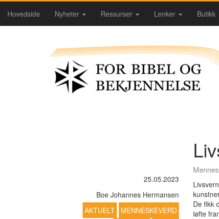
Hovedside
Nyheter
Ressurser
Lenker
Butikk
Liv
Mennes
25.05.2023
Livsvern
kunstne
Boe Johannes Hermansen
De fikk 
AKTUELT
MENNESKEVERD
løfte fr