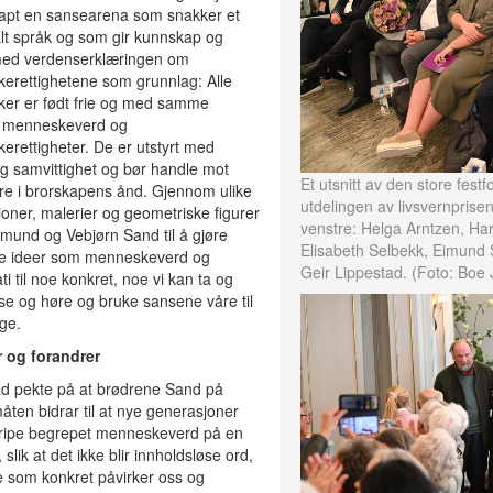
apt en sansearena som snakker et
lt språk og som gir kunnskap og
med verdenserklæringen om
erettighetene som grunnlag: Alle
er er født frie og med samme
 menneskeverd og
rettigheter. De er utstyrt med
og samvittighet og bør handle mot
Et utsnitt av den store fes
re i brorskapens ånd. Gjennom ulike
utdelingen av livsvernprisen
sjoner, malerier og geometriske figurer
venstre: Helga Arntzen, Har
imund og Vebjørn Sand til å gjøre
Elisabeth Selbekk, Eimund
te ideer som menneskeverd og
Geir Lippestad. (Foto: Bo
i til noe konkret, noe vi kan ta og
 se og høre og bruke sansene våre til
ge.
r og forandrer
ad pekte på at brødrene Sand på
ten bidrar til at nye generasjoner
gripe begrepet menneskeverd på en
slik at det ikke blir innholdsløse ord,
 som konkret påvirker oss og