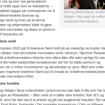
er oss og som nye generasjoner
å holde oppe som en ledestjerne. –
sjektet bygger på motivasjonen om å
Kari og Øivind Sand, foreld
keltmenneskets iboende og
Vebjørn, fikk også sin velfor
ige verdi og troen på at denne
Johannes Hermansen)
eten og erkjennelsen både vil gjøre
 bedre mennesker og skape et samfunn
il hverandre vel.
ets verdi
rnprisen 2023 går til brødrene Sand fordi de på mesterlig vis knytter his
 nåtiden med det enkelte menneskes verdi i sentrum. Gjennom Roseslo
r de enkeltmenneskers historier som ellers ikke ville være synlige for oss
d det hvilke katastrofale konsekvenser det har for både samfunn og
er når vi mister humanismen og demokratiet av syne. Med sine unike
er inspirerer brødrene Sand oss til innsats for enkeltmenneskets ibo
 alle menneskers frihet.
sine foreldre
g Vebjørn Sand understreket i prisvinnernes tale takk til alle som har bid
ingen av Roseslottet. – Men mest vil vi takke våre foreldre, Kari (87) og
), som har lært oss å ta ansvar og gitt oss avgjørende impulser. Det var
. Ervin Kohn, forstander i Det mosaiske trossamfunn i Oslo og tidligere