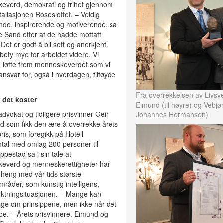
everd, demokrati og frihet gjennom
tallasjonen Roseslottet. – Veldig
nde, inspirerende og motiverende, sa
 Sand etter at de hadde mottatt
 Det er godt å bli sett og anerkjent.
bety mye for arbeidet videre. Vi
 løfte frem menneskeverdet som vi
 ansvar for, også i hverdagen, tilføyde
Fra overrekkelsen av Livsve
 det koster
Eimund (til høyre) og Vebjø
advokat og tidligere prisvinner Geir
Johannes Hermansen)
d som fikk den ære å overrekke årets
pris, som foregikk på Hotell
tal med omlag 200 personer til
ppestad sa i sin tale at
everd og menneskerettigheter har
eng med vår tids største
områder, som kunstig intelligens,
lyktningsituasjonen. – Mange kan
ge om prinsippene, men ikke når det
oe. – Årets prisvinnere, Eimund og