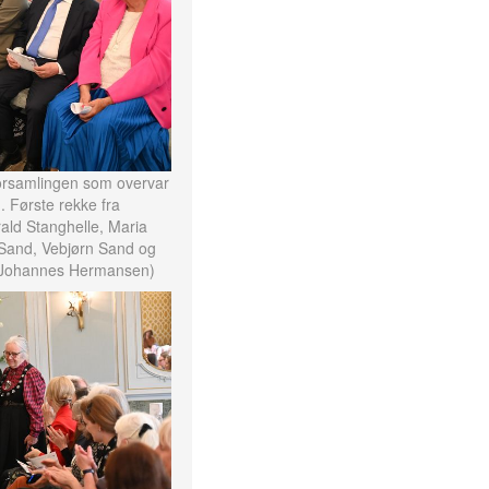
tforsamlingen som overvar
. Første rekke fra
ald Stanghelle, Maria
 Sand, Vebjørn Sand og
e Johannes Hermansen)