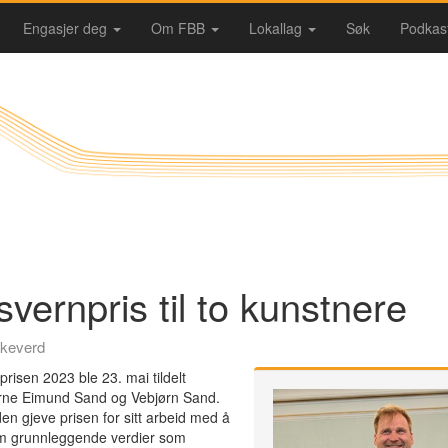
Engasjer deg
Om FBB
Lokallag
Søk
Podkas
svernpris til to kunstnere
keverd
prisen 2023 ble 23. mai tildelt
rne Eimund Sand og Vebjørn Sand.
den gjeve prisen for sitt arbeid med å
am grunnleggende verdier som