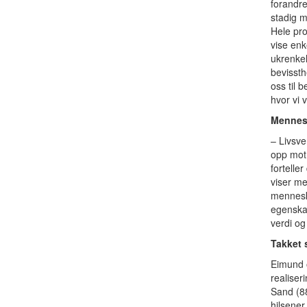
forandr
stadig m
Hele pro
vise en
ukrenkel
bevissth
oss til
hvor vi v
Mennesk
– Livsve
opp mot
fortelle
viser me
mennesk
egenskap
verdi og
Takket 
Eimund o
realiser
Sand (88
hilsener