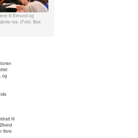
rene til Eimund og
tjente ros. (Foto: Boe
torien
ttet
, og
ende
ratt til
 Øivind
 flere