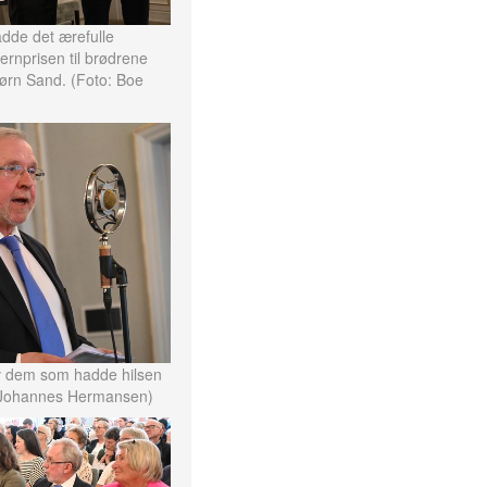
adde det ærefulle
ernprisen til brødrene
jørn Sand. (Foto: Boe
av dem som hadde hilsen
oe Johannes Hermansen)