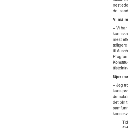
nestlede
det ska
Vi må r
– Vi har
kunnskap
mest eff
tidliger
til Ausc
Program
Konstitu
tilstelni
Gjør me
– Jeg tr
kunstpro
demokrat
det blir
samfunne
konsekve
Tid
Sid