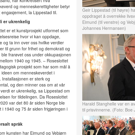
Sand, har konkretisert hva
everd og menneskerettigheter betyr
Geir Lippestad (til høyre) h
 engasjement, la Lippestad til.
oppdraget å overrekke livsv
i er ukrenkelig
Eimund (til venstre) og Veb
Johannes Hermansen)
tet er et kunstprosjekt utformet som
lsesreise hvor vi kan oppdage,
re og ta inn over oss hvilke verdier
er til grunn for frihet og demokrati og
 ble frarøvet oss under okkupasjonen
mellom 1940 og 1945. – Roseslottet
dagogisk prosjekt som har som mål å
e ideen om menneskeverdet i
 Installasjonen er sterk og
tal, og den minner oss om at vår
verdi er ukrenkelig, sa Lippestad om
lsen for tildelingen. Da Roseslottet
2020 var det 80 år siden Norge ble
Harald Stanghelle var en 
 i 1940 og 75 år siden frigjøringen i
til prisvinnerne. (Foto: B
ersalt språk
om kunsten har Eimund og Vebjørn