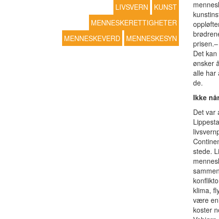
mennesk
LIVSVERN
KUNST
kunstins
MENNESKERETTIGHETER
oppløfte
brødrene
MENNESKEVERD
MENNESKESYN
prisen.–
Det kan 
ønsker å
alle har
de.
Ikke når
Det var 
Lippesta
livsvern
Continen
stede. Li
mennesk
sammenh
konflikt
klima, f
være eni
koster n