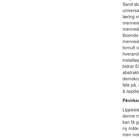
Sand sk
universa
læring 
mennesk
mennesk
iboende
menneske
fornuft 
hverand
installa
bidrar E
abstrak
demokrat
føle på,
å oppda
Påvirke
Lippest
denne må
kan få 
ny måte, 
men noe