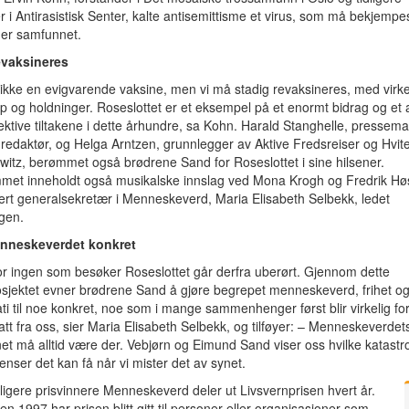
r i Antirasistisk Senter, kalte antisemittisme et virus, som må bekjempes
der samfunnet.
evaksineres
 ikke en evigvarende vaksine, men vi må stadig revaksineres, med virk
 og holdninger. Roseslottet er et eksempel på et enormt bidrag og et 
ektive tiltakene i dette århundre, sa Kohn. Harald Stanghelle, pressem
e redaktør, og Helga Arntzen, grunnlegger av Aktive Fredsreiser og Hvit
hwitz, berømmet også brødrene Sand for Roseslottet i sine hilsener.
met inneholdt også musikalske innslag ved Mona Krogh og Fredrik Høs
ert generalsekretær i Menneskeverd, Maria Elisabeth Selbekk, ledet
ngen.
nneskeverdet konkret
or ingen som besøker Roseslottet går derfra uberørt. Gjennom dette
sjektet evner brødrene Sand å gjøre begrepet menneskeverd, frihet o
i til noe konkret, noe som i mange sammenhenger først blir virkelig fo
 tatt fra oss, sier Maria Elisabeth Selbekk, og tilføyer: – Menneskeverdets
t må alltid være der. Vebjørn og Eimund Sand viser oss hvilke katastro
nser det kan få når vi mister det av synet.
ligere prisvinnere Menneskeverd deler ut Livsvernprisen hvert år.
en 1997 har prisen blitt gitt til personer eller organisasjoner som