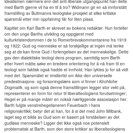
idealismen nærmere enn det anti-liberale utgangspunkt han delte
med Barth gjerne vil ha en til å tro? Widmann gir en så innforstått
framstilling av Bultmanns teologiske prosjekt at slike kritiske
spørsmål etter min oppfatning får for liten plass.
Kapitlet om Karl Barth er skrevet av bokens redaktør. Hun forteller
om den unge Barths utvikling og oppgjøret med
kulturkristendommen i de to Romerbrevskommentarene fra 1919
og 1922: Gud og menneske er så forskjellige at ingen må tenke
seg at de kan finne Gud i forlengelsen av det menneskelige. Dette
gav den dialektiske teologi dens program, samtidig som Barth
etter hvert måtte søke en bredere orientering for å nå fram til en
teologi som faktisk også hadde et innhold. Han lyktes jo for så vidt
med det. Spørsmålet er imidlertid om ikke den universelle
predestinasjons- og forsoningslære som vi finner i
Kirchliche
Dogmatik
, og som også denne framstillingen legger stor vekt på,
representerer en form for retur til liberalteologiens forutsetninger;
Hegel er på mange måter en nokså nærliggende assosiasjon her.
Barth fulgte venstrehegelianeren Feuerbach i hans
religionskritikk; betyr det at han, for å si det med John Milbank,
laget seg et bilde av Gud som er basert på forståelsen av det
gudløse menneske? Ligger det ikke også noe potensielt
problematisk at Barth, som den store kritiker av liberalteologiens