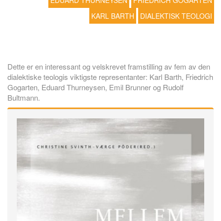
EDUARD THURNEYSEN
FRIEDRICH GOGARTEN
KARL BARTH
DIALEKTISK TEOLOGI
Dette er en interessant og velskrevet framstilling av fem av den
dialektiske teologis viktigste representanter: Karl Barth, Friedrich
Gogarten, Eduard Thurneysen, Emil Brunner og Rudolf
Bultmann.