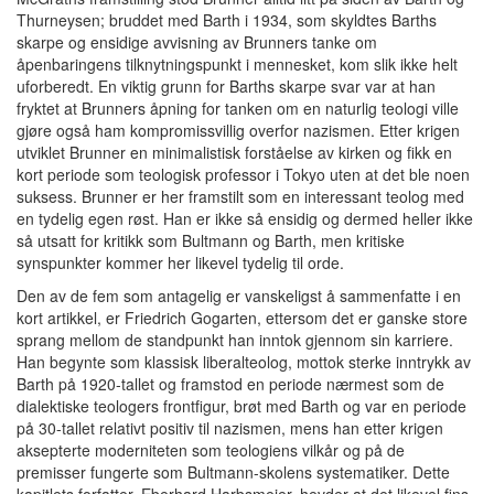
Thurneysen; bruddet med Barth i 1934, som skyldtes Barths
skarpe og ensidige avvisning av Brunners tanke om
åpenbaringens tilknytningspunkt i mennesket, kom slik ikke helt
uforberedt. En viktig grunn for Barths skarpe svar var at han
fryktet at Brunners åpning for tanken om en naturlig teologi ville
gjøre også ham kompromissvillig overfor nazismen. Etter krigen
utviklet Brunner en minimalistisk forståelse av kirken og fikk en
kort periode som teologisk professor i Tokyo uten at det ble noen
suksess. Brunner er her framstilt som en interessant teolog med
en tydelig egen røst. Han er ikke så ensidig og dermed heller ikke
så utsatt for kritikk som Bultmann og Barth, men kritiske
synspunkter kommer her likevel tydelig til orde.
Den av de fem som antagelig er vanskeligst å sammenfatte i en
kort artikkel, er Friedrich Gogarten, ettersom det er ganske store
sprang mellom de standpunkt han inntok gjennom sin karriere.
Han begynte som klassisk liberalteolog, mottok sterke inntrykk av
Barth på 1920-tallet og framstod en periode nærmest som de
dialektiske teologers frontfigur, brøt med Barth og var en periode
på 30-tallet relativt positiv til nazismen, mens han etter krigen
aksepterte moderniteten som teologiens vilkår og på de
premisser fungerte som Bultmann-skolens systematiker. Dette