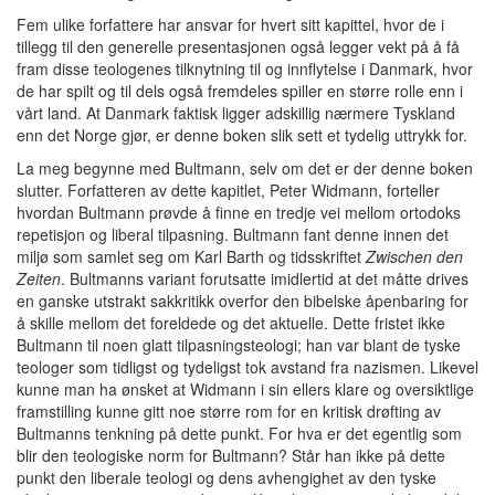
Fem ulike forfattere har ansvar for hvert sitt kapittel, hvor de i
tillegg til den generelle presentasjonen også legger vekt på å få
fram disse teologenes tilknytning til og innflytelse i Danmark, hvor
de har spilt og til dels også fremdeles spiller en større rolle enn i
vårt land. At Danmark faktisk ligger adskillig nærmere Tyskland
enn det Norge gjør, er denne boken slik sett et tydelig uttrykk for.
La meg begynne med Bultmann, selv om det er der denne boken
slutter. Forfatteren av dette kapitlet, Peter Widmann, forteller
hvordan Bultmann prøvde å finne en tredje vei mellom ortodoks
repetisjon og liberal tilpasning. Bultmann fant denne innen det
miljø som samlet seg om Karl Barth og tidsskriftet
Zwischen den
Zeiten
. Bultmanns variant forutsatte imidlertid at det måtte drives
en ganske utstrakt sakkritikk overfor den bibelske åpenbaring for
å skille mellom det foreldede og det aktuelle. Dette fristet ikke
Bultmann til noen glatt tilpasningsteologi; han var blant de tyske
teologer som tidligst og tydeligst tok avstand fra nazismen. Likevel
kunne man ha ønsket at Widmann i sin ellers klare og oversiktlige
framstilling kunne gitt noe større rom for en kritisk drøfting av
Bultmanns tenkning på dette punkt. For hva er det egentlig som
blir den teologiske norm for Bultmann? Står han ikke på dette
punkt den liberale teologi og dens avhengighet av den tyske