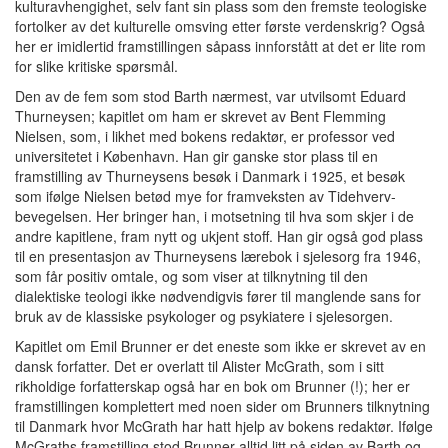
kulturavhengighet, selv fant sin plass som den fremste teologiske
fortolker av det kulturelle omsving etter første verdenskrig? Også
her er imidlertid framstillingen såpass innforstått at det er lite rom
for slike kritiske spørsmål.
Den av de fem som stod Barth nærmest, var utvilsomt Eduard
Thurneysen; kapitlet om ham er skrevet av Bent Flemming
Nielsen, som, i likhet med bokens redaktør, er professor ved
universitetet i København. Han gir ganske stor plass til en
framstilling av Thurneysens besøk i Danmark i 1925, et besøk
som ifølge Nielsen betød mye for framveksten av Tidehverv-
bevegelsen. Her bringer han, i motsetning til hva som skjer i de
andre kapitlene, fram nytt og ukjent stoff. Han gir også god plass
til en presentasjon av Thurneysens lærebok i sjelesorg fra 1946,
som får positiv omtale, og som viser at tilknytning til den
dialektiske teologi ikke nødvendigvis fører til manglende sans for
bruk av de klassiske psykologer og psykiatere i sjelesorgen.
Kapitlet om Emil Brunner er det eneste som ikke er skrevet av en
dansk forfatter. Det er overlatt til Alister McGrath, som i sitt
rikholdige forfatterskap også har en bok om Brunner (!); her er
framstillingen komplettert med noen sider om Brunners tilknytning
til Danmark hvor McGrath har hatt hjelp av bokens redaktør. Ifølge
McGraths framstilling stod Brunner alltid litt på siden av Barth og