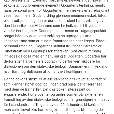
kapitlets forfatter, Eberhard Harbsmeier, hevder at det likevel fins
et konstant og forenende element i Gogartens tenkning, nemlig
hans personalisme. For Gogarten er menneskets er et relasjonelt
vesen som møter Guds fordring gjennom medmennesket, folket
eller tradisjonen, og han er derfor konsistent i sin avvisning av
den idealistiske individualisme som lar individet bli til ved at det
vender inn i seg selv. Denne personalismen er i utgangspunktet
preget både av autoritære trekk og en utpreget politisk
konservatisme som er mindre framtredende etter krigen. Både i
personalismen og i Gogartens kulturkritikk finner Harbsmeier
likhetstrekk med Løgstrups forfatterskap;
Den etiske fordring
innledes da også med en henvisning til Gogarten. Gogarten har
derfor etter Harbsmeiers oppfatning derfor vært viktigere for
diskusjonen om den dialektiske teologi i Danmark enn i Tyskland,
hvor Barth og Bultmann alltid har vært frontfigurene.
Denne bokens styrke er at alle kapitlene er skrevet av forfattere
som kjenner stoffet godt og i noen grad også identifiserer seg
med dem de framstiller. Det gjør boken interessant og
engasjerende. For studenter og andre som er på jakt etter en
framstilling av den dialektiske teologi som er grundigere enn det vi
får i standardframstillingene av det 20. århundres kirkehistorie,
men som likevel ikke har tid og krefter til originalkildene og de