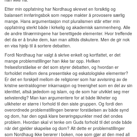
Etter min oppfatning har Nordhaug skrevet en forsiktig og
balansert innføringsbok som neppe makter å provosere særlig
mange. Hans argumentasjon mot pluralismen står etter min
oppfatning sterkt både i kirkelig og akademisk sammenheng. Alle
de andre tilnærmingene har berettigede elementer. Hvor treffende
det da er å bruke dem, kan man alltids diskutere. Men de gir nok
en viss hjelp til å sortere debatten.
Fordi Nordhaug har valgt å skrive enkelt og kortfattet, er det
mange problemstillinger han ikke tar opp. Hvilken
frelsesforståelse er det som styrer debatten, og hvordan er
forholdet mellom dens presentiske og eskatologiske elementer?
Er det en forskjell mellom de religioner som har avvisning av de
kristne sentraldogmer inkarnasjon og treenighet som en del av sin
identitet, altså jødedom og islam, og de som har utviklet seg mer
selvstendig? Man kan argumentere for at både likheter og
ulikheter er større i forhold til den siste gruppen. Og fordi den
overordnede problemstillingen berører forståelsen av både synd
og dom, har den også klare berøringspunkter med det ondes
problem. Hvordan skal vi tenke om Guds forhold til det onde både
når det gjelder skapelse og dom? Alt dette er problemstillinger
som Nordhaug ikke berører i boken, noe som gjør at den med all