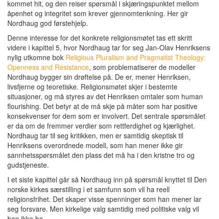
kommet hit, og den reiser spørsmål i skjæringspunktet mellom
åpenhet og integritet som krever gjennomtenkning. Her gir
Nordhaug god førstehjelp.
Denne interesse for det konkrete religionsmøtet tas ett skritt
videre i kapittel 5, hvor Nordhaug tar for seg Jan-Olav Henriksens
nylig utkomne bok
Religious Pluralism and Pragmatist Theology:
Openness and Resistance
, som problematiserer de modeller
Nordhaug bygger sin drøftelse på. De er, mener Henriksen,
livsfjerne og teoretiske. Religionsmøtet skjer i bestemte
situasjoner, og må styres av det Henriksen omtaler som human
flourishing. Det betyr at de må skje på måter som har positive
konsekvenser for dem som er involvert. Det sentrale spørsmålet
er da om de fremmer verdier som rettferdighet og kjærlighet.
Nordhaug tar til seg kritikken, men er samtidig skeptisk til
Henriksens overordnede modell, som han mener ikke gir
sannhetsspørsmålet den plass det må ha i den kristne tro og
gudstjeneste.
I et siste kapittel går så Nordhaug inn på spørsmål knyttet til Den
norske kirkes særstilling i et samfunn som vil ha reell
religionsfrihet. Det skaper visse spenninger som han mener lar
seg forsvare. Men kirkelige valg samtidig med politiske valg vil
han ikke ha.