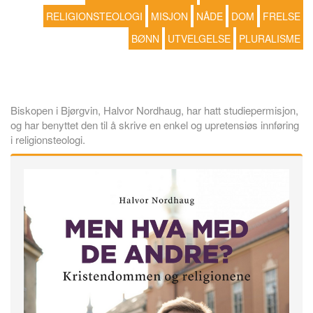
RELIGIONSTEOLOGI
MISJON
NÅDE
DOM
FRELSE
BØNN
UTVELGELSE
PLURALISME
Biskopen i Bjørgvin, Halvor Nordhaug, har hatt studiepermisjon,
og har benyttet den til å skrive en enkel og upretensiøs innføring
i religionsteologi.