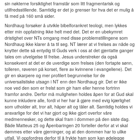
sin nøkterne forsiktighet framstår som litt fragmentarisk og
utilfredsstillende. Samtidig er det jo grenser for hva det er mulig å
få med på 160 små sider.
Nordhaug forsøker å utvikle bibelforankret teologi, men lykkes
etter min oppfatning ikke helt med det. Det er en ubekymret
dristighet over NTs omgang med disse problemstillingene som
Nordhaug ikke klarer å ta til seg. NT lærer at vi frelses av nåde og
knytter dette så entydig til Guds verk i oss at det gjentatte ganger
tales om utvelgelse til frelse. Jesus understreker da også
konsekvent at det er de uverdige som frelses (den fortapte sønn,
tolleren, røveren på korset, flere av kvinnene i evangeliene). Det
gir en skarpere og mer profilert begrunnelse for de
universalistiske utsagn i NT enn den Nordhaug gir. Det er ikke
noe ved den som er frelst som gir ham eller henne fortrinn
framfor andre. Derfor må muligheten holdes åpen for at Gud skal
kunne inkludere alle, fordi vi her har å gjøre med evig kjærlighet
som utholder alt, tror alt, håper alt og tåler alt. Samtidig holdes vi
ansvarlige for det vi har gjort og ikke gjort overfor våre
medmennesker, og dette skal fram i dommen på den siste dag.
Både Matteus 25 og Åpenbaringen 20 forteller derfor at vi skal
dømmes etter våre gjerninger, og at den dommen har to ulike
utfall. Vi oppfordres derfor til å frykte ham som kan ødelegge