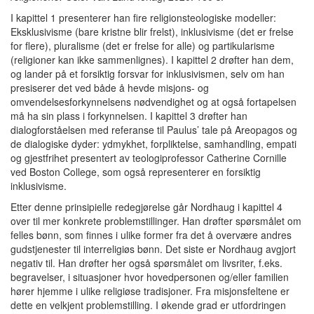
I kapittel 1 presenterer han fire religionsteologiske modeller:
Eksklusivisme (bare kristne blir frelst), inklusivisme (det er frelse
for flere), pluralisme (det er frelse for alle) og partikularisme
(religioner kan ikke sammenlignes). I kapittel 2 drøfter han dem,
og lander på et forsiktig forsvar for inklusivismen, selv om han
presiserer det ved både å hevde misjons- og
omvendelsesforkynnelsens nødvendighet og at også fortapelsen
må ha sin plass i forkynnelsen. I kapittel 3 drøfter han
dialogforståelsen med referanse til Paulus’ tale på Areopagos og
de dialogiske dyder: ydmykhet, forpliktelse, samhandling, empati
og gjestfrihet presentert av teologiprofessor Catherine Cornille
ved Boston College, som også representerer en forsiktig
inklusivisme.
Etter denne prinsipielle redegjørelse går Nordhaug i kapittel 4
over til mer konkrete problemstillinger. Han drøfter spørsmålet om
felles bønn, som finnes i ulike former fra det å overvære andres
gudstjenester til interreligiøs bønn. Det siste er Nordhaug avgjort
negativ til. Han drøfter her også spørsmålet om livsriter, f.eks.
begravelser, i situasjoner hvor hovedpersonen og/eller familien
hører hjemme i ulike religiøse tradisjoner. Fra misjonsfeltene er
dette en velkjent problemstilling. I økende grad er utfordringen