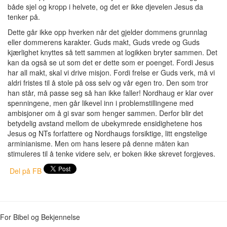
både sjel og kropp i helvete, og det er ikke djevelen Jesus da
tenker på.
Dette går ikke opp hverken når det gjelder dommens grunnlag
eller dommerens karakter. Guds makt, Guds vrede og Guds
kjærlighet knyttes så tett sammen at logikken bryter sammen. Det
kan da også se ut som det er dette som er poenget. Fordi Jesus
har all makt, skal vi drive misjon. Fordi frelse er Guds verk, må vi
aldri fristes til å stole på oss selv og vår egen tro. Den som tror
han står, må passe seg så han ikke faller! Nordhaug er klar over
spenningene, men går likevel inn i problemstillingene med
ambisjoner om å gi svar som henger sammen. Derfor blir det
betydelig avstand mellom de ubekymrede ensidighetene hos
Jesus og NTs forfattere og Nordhaugs forsiktige, litt engstelige
arminianisme. Men om hans lesere på denne måten kan
stimuleres til å tenke videre selv, er boken ikke skrevet forgjeves.
Del på FB
For Bibel og Bekjennelse