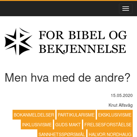
Men hva med de andre?
15.05.2020
Knut Alfsvåg
BOKANMELDELSER
PARTIKULARISME
EKSKLUSIVISME
INKLUSIVISME
GUDS MAKT
FRELSESFORSTÅELSE
SANNHETSSPØRSMÅL
HALVOR NORDHAUG