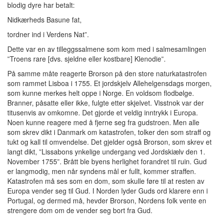
blodig dyre har betalt:
Nidkærheds Basune fat,
tordner ind i Verdens Nat”.
Dette var en av tilleggssalmene som kom med i salmesamlingen
”Troens rare [dvs. sjeldne eller kostbare] Klenodie”.
På samme måte reagerte Brorson på den store naturkatastrofen
som rammet Lisboa i 1755. Et jordskjelv Allehelgensdags morgen,
som kunne merkes helt oppe i Norge. En voldsom flodbølge.
Branner, påsatte eller ikke, fulgte etter skjelvet. Visstnok var der
titusenvis av omkomne. Det gjorde et veldig inntrykk i Europa.
Noen kunne reagere med å fjerne seg fra gudstroen. Men alle
som skrev dikt i Danmark om katastrofen, tolker den som straff og
tukt og kall til omvendelse. Det gjelder også Brorson, som skrev et
langt dikt, ”Lissabons ynkelige undergang ved Jordskiælv den 1.
November 1755”. Brått ble byens herlighet forandret til ruin. Gud
er langmodig, men når syndens mål er fullt, kommer straffen.
Katastrofen må ses som en dom, som skulle føre til at resten av
Europa vender seg til Gud. I Norden lyder Guds ord klarere enn i
Portugal, og dermed må, hevder Brorson, Nordens folk vente en
strengere dom om de vender seg bort fra Gud.