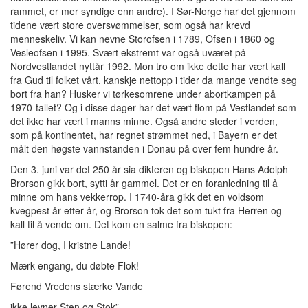
rammet, er mer syndige enn andre). I Sør-Norge har det gjennom
tidene vært store oversvømmelser, som også har krevd
menneskeliv. Vi kan nevne Storofsen i 1789, Ofsen i 1860 og
Vesleofsen i 1995. Svært ekstremt var også uværet på
Nordvestlandet nyttår 1992. Mon tro om ikke dette har vært kall
fra Gud til folket vårt, kanskje nettopp i tider da mange vendte seg
bort fra han? Husker vi tørkesomrene under abortkampen på
1970-tallet? Og i disse dager har det vært flom på Vestlandet som
det ikke har vært i manns minne. Også andre steder i verden,
som på kontinentet, har regnet strømmet ned, i Bayern er det
målt den høgste vannstanden i Donau på over fem hundre år.
Den 3. juni var det 250 år sia dikteren og biskopen Hans Adolph
Brorson gikk bort, sytti år gammel. Det er en foranledning til å
minne om hans vekkerrop. I 1740-åra gikk det en voldsom
kvegpest år etter år, og Brorson tok det som tukt fra Herren og
kall til å vende om. Det kom en salme fra biskopen:
”Hører dog, I kristne Lande!
Mærk engang, du døbte Flok!
Førend Vredens stærke Vande
ikke levner Sten og Stok”.