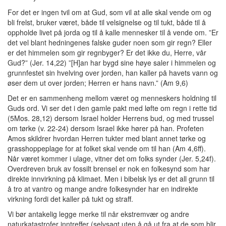
For det er ingen tvil om at Gud, som vil at alle skal vende om og
bli frelst, bruker været, både til velsignelse og til tukt, både til å
oppholde livet på jorda og til å kalle mennesker til å vende om. ”Er
det vel blant hedningenes falske guder noen som gir regn? Eller
er det himmelen som gir regnbyger? Er det ikke du, Herre, vår
Gud?” (Jer. 14,22) ”[H]an har bygd sine høye saler i himmelen og
grunnfestet sin hvelving over jorden, han kaller på havets vann og
øser dem ut over jorden; Herren er hans navn.” (Am 9,6)
Det er en sammenheng mellom været og menneskers holdning til
Guds ord. Vi ser det i den gamle pakt med løfte om regn i rette tid
(5Mos. 28,12) dersom Israel holder Herrens bud, og med trussel
om tørke (v. 22-24) dersom Israel ikke hører på han. Profeten
Amos skildrer hvordan Herren tukter med blant annet tørke og
grasshoppeplage for at folket skal vende om til han (Am 4,6ff).
Når været kommer i ulage, vitner det om folks synder (Jer. 5,24f).
Overdreven bruk av fossilt brensel er nok en folkesynd som har
direkte innvirkning på klimaet. Men i bibelsk lys er det all grunn til
å tro at vantro og mange andre folkesynder har en indirekte
virkning fordi det kaller på tukt og straff.
Vi bør antakelig legge merke til når ekstremvær og andre
naturkatastrofer inntreffer (selvsagt uten å gå ut fra at de som blir