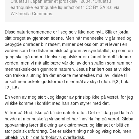
Chuetsu i Japan etter et jordskjelv i 2004. "Chuetsu
earthquake-earthquake liquefaction1".CC BY-SA 3.0 via
Wikimedia Commons.
Disse naturfenomenene er i seg selv ikke noe nytt. Slik er jorda
blitt preget av gjennom tidene. Men når menneskeliv går med og
bebygde områder blir rasert, minner det oss om at vi lever i en
verden som ble disharmonisk på grunn av syndefallet, og som en
gang skal gå under. Lidelser og ulykker er ujamnt fordelt i denne
verden, men vi må alle bære vår del av den straffen som rammer
menneskeslekten gjennom naturen. Jesus har lært oss at vi ikke
kan trekke slutning fra det enkelte menneskes mål av lidelse til
enkeltmenneskets gudsforhold eller mål av skyld (Joh. 9,3; Luk.
13,1-5).
En venn av meg sier: Jeg klager av prinsipp ikke på været, for jeg
vil ikke komme i konflikt med han som styrer med det.
Vi tror på Gud, ikke på blinde naturkrefter. Det er i dag god latin å
hevde at menneskelig virksomhet har innvirkning på været. Global
oppvarming fører til økning av ekstremvær, og klimaet er blitt en
stor politisk utfordring. Det er sikkert riktig nok og viktig nok, men i
bibelsk lys blir det forholdsvis overfladisk.