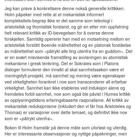
Jeg kan prøve å konkretisere denne nokså generelle kritikken.
Holm påpeker med rette at et mekanistisk informert
kompleksitets-begrep ikke er det samme som teleologi i
aristotelisk og thomistisk forstand, og gir en etter min oppfatning
helt relevant kritikk av ID-bevegelsen for å overse denne
forskjellen. Samtidig opererer han med en motsetning mellom en
aristotelisk forstått iboende målrettethet og en platonsk forståelse
av målrettethet som «påtrykt alle ting utenfra fra en guddom». Det
er en svært misvisende framstilling av avvisningen av atomistisk
mekanisme i gresk tenkning. Det er Sokrates som i Platons
dialoger formulerer den innsikt at skal sannhetssøken være et
meningsfylt prosjekt, må sannhet og mening være egenskaper
ved virkeligheten forankret i noe som transcenderer all erfarbar
virkelighet. Sannhet kan ikke etableres ved induksjon alene og
fremdeles forbli sannhet, noe som også ble påvist i Humes kritikk
av opplysningstidens erfaringsbaserte rasjonalisme. All kritikk av
mekanistisk reduksjonisme (inkludert den vi får hos Aristoteles og
Thomas) er variasjoner over dette temaet, og definitivt ikke noe
som er «påtrykt utenfra».
Boken til Holm framstår på denne måte som uforløst og uferdig.
Her er interessante observasjoner og nyttige påpekninger, men