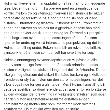
Holm har likevel etter min oppfatning helt rett i sin grunnleggende
tese: Det er ingen grunn til å operere med en grunnleggende
konflikt mellom tro og vitenskap hverken i et historisk eller aktuelt
perspektiv, og forsøkene på å begrunne en slik teori er både
historisk uinformerte og filosofisk utilfredsstillende. Problemet er
at han har skrevet en hel bok for å gjendrive en tese han med
god grunn hevder det ikke er grunnlag for. Dermed blir prosjektet
hans begrenset av denne problemstillingen på en måte som
sperrer for andre og vel så interessante perspektiver, og det lider
Holms framstilling under. Boken hans blir en rekke med kritiske
synspunkter på en tese som uansett har svært lite for seg.
Holms gjennomgang av vitenskapshistorien vil påvise at alle
naturvitenskapelige forskere med få unntak arbeidet innenfor en
kristen virkelighetsforståelse til langt inn i det 19. århundre. Det er
ikke galt, og ettersom det sikkert fins både forskere og lekfolk som
fremdeles er styrt av myten om den store motsetningen, har det
sikkert også noe for seg å gjenta det. Men i Holms framstilling blir
dette perspektivet så dominerende at det sperrer for en forståelse
av den dyptgående forskyvning i virkelighetsforståelsen som skjer
når den platonsk-aristoteliske realisme erstattes av den
nominalisme og mekanisme som informerer modernitetens
sekularisme. Holm er klar over den mekanistiske