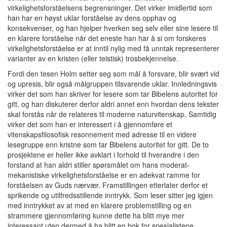
virkelighetsforståelsens begrensninger. Det virker imidlertid som
han har en høyst uklar forståelse av dens opphav og
konsekvenser, og han hjelper hverken seg selv eller sine lesere til
en klarere forståelse når det eneste han har å si om forskeres
virkelighetsforståelse er at inntil nylig med få unntak representerer
varianter av en kristen (eller teistisk) trosbekjennelse.
Fordi den tesen Holm setter seg som mål å forsvare, blir svært vid
og upresis, blir også målgruppen tilsvarende uklar. Innledningsvis
virker det som han skriver for lesere som tar Bibelens autoritet for
gitt, og han diskuterer derfor aldri annet enn hvordan dens tekster
skal forstås når de relateres til moderne naturvitenskap. Samtidig
virker det som han er interessert i å gjennomføre et
vitenskapsfilosofisk resonnement med adresse til en videre
lesegruppe enn kristne som tar Bibelens autoritet for gitt. De to
prosjektene er heller ikke avklart i forhold til hverandre i den
forstand at han aldri stiller spørsmålet om hans moderat-
mekanistiske virkelighetsforståelse er en adekvat ramme for
forståelsen av Guds nærvær. Framstillingen etterlater derfor et
sprikende og utilfredsstillende inntrykk. Som leser sitter jeg igjen
med inntrykket av at med en klarere problemstilling og en
strammere gjennomføring kunne dette ha blitt mye mer
interessant uten dermed å ha blitt en bok for spesialistene.