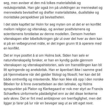
seg, men avviser at den må tolkes materialistisk og
reduksjonistisk. Han går også inn på utviklingen av mennesket og
menneskets bevissthet og drøfter materialistiske, dualistiske og
monistiske perspektiver på bevisstheten.
I det siste kapitlet tar Holm for seg myten om at det er en konflikt
mellom religion og vitenskap, og avviser positivismens og
scientismens forståelse av denne modellen. Dersom hverken
vitenskapen eller bibeltolkningen går ut over det hver av dem kan
si på en velbegrunnet måte, er det ingen grunn til å operere med
en konflikt.
Det er mye positivt å si om Holms bok. Siden han selv er
naturvitenskapelig forsker, er han en kyndig guide gjennom
vitenskapen og vitenskapshistorien, selv om framstillingen kan bli
litt springende og anekdotisk. Han er åpenbart ikke i samme grad
på hjemmebane når det gjelder filologi og filosofi; her kan det bli
både omtrentlig og misvisende. Man kan ikke slå opp i den norske
Bibelen for å finne oversettelsen av den latinske, og Holms
synspunkter på Platon og Kierkegaard er nok mer styrt av Francis
Schaeffers uinformerte påståelighet enn av det disse tenkerne
selv skrev. Det er fint med ambisjoner om tverrfaglighet, men det
ligger jo farer på lur når en beveger seg ut av sitt eget revir.