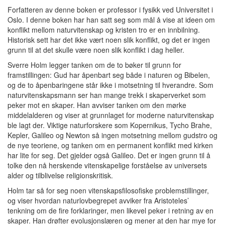
Forfatteren av denne boken er professor i fysikk ved Universitet i
Oslo. I denne boken har han satt seg som mål å vise at ideen om
konflikt mellom naturvitenskap og kristen tro er en innbilning.
Historisk sett har det ikke vært noen slik konflikt, og det er ingen
grunn til at det skulle være noen slik konflikt i dag heller.
Sverre Holm legger tanken om de to bøker til grunn for
framstillingen: Gud har åpenbart seg både i naturen og Bibelen,
og de to åpenbaringene står ikke i motsetning til hverandre. Som
naturvitenskapsmann ser han mange trekk i skaperverket som
peker mot en skaper. Han avviser tanken om den mørke
middelalderen og viser at grunnlaget for moderne naturvitenskap
ble lagt der. Viktige naturforskere som Kopernikus, Tycho Brahe,
Kepler, Galileo og Newton så ingen motsetning mellom gudstro og
de nye teoriene, og tanken om en permanent konflikt med kirken
har lite for seg. Det gjelder også Galileo. Det er ingen grunn til å
tolke den nå herskende vitenskapelige forståelse av universets
alder og tilblivelse religionskritisk.
Holm tar så for seg noen vitenskapsfilosofiske problemstillinger,
og viser hvordan naturlovbegrepet avviker fra Aristoteles’
tenkning om de fire forklaringer, men likevel peker i retning av en
skaper. Han drøfter evolusjonslæren og mener at den har mye for