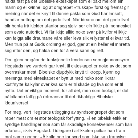
halda fast på det Bibelske ekteskapet som ei pakt mellom ein
mann og ei kvinne, og at omgrepet «truskap» først og fremst gir
meining når det er knytt til denne pakta som Gud har innsett,
handlar nettopp om det gode livet. Når ideane om det gode livet
blir henta frå kjelder utanfor seg sjølv, ser ein ikkje på mennesket
som øvste autoritet. Vi får ikkje alltid noko svar på kvifor vi ikkje
kan følgja alle draumane våre eller leva slik vi lystar til ei kvar tid.
Men trua på at Guds ordning er god, gjer at ein heller vil innretta
seg etter den, og halda den for å vera sann og rett.
Den gjennomgåande funksjonelle tendensen som gjennomsyrer
Hegstads nye vurderingar knytt til ekteskapet er noko av det som
overraskar mest. Bibelske djupdykk knytt til kropp, kjønn og
meininga med ekteskapet er bytt ut med noko som liknar
kost/nytte-kalkylar over kva som er til skade og kva som er til
nytte. Det er viktige moment, for all del, men som teologi, er det
påfallande fattig på referansar til det rikhaldige Bibelske
ideuniverset.
For meg, vert Hegstads utlegging av syndsomgrepet det som
røper mest om ei stor teologisk forflytting. «I en bibelsk etikk er
syndige handlinger noe som får skadelige konsekvenser som kan
erfares», skriv Hegstad. Tidlegare i artikkelen peikar han fram
mot same poeng: «Å kalle noe for synd som ikke kan framvise