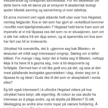
inkluderande og funksjonelt samlivsideal. For ein Bibellesar blir
dette berre nok eit døme på at omsynet til akademisk teologi
speler bibelsk sanning og samanheng ut over sidelinja.
Eit anna moment vert også ståande heilt utan svar hos Hegstad,
nemleg følgjande: Kva er det som har gjort at «enkeltbud kommer
i konflikt med kjærlighetsbudet»? Hegstad held berre fram som eit
imperativ at vi må tilpassa oss det som no er situasjonen, som om
vi alle har vakna frå ein djup svevn, og at spørsmåla om kva som
har ført oss hit er irrelevante.
Uttrykket frå overskrifta, det å «gjemme seg bak Bibelen» er
dessutan eit mildt sagt interessant omgrep. Særleg om vi løfter
blikket. For mange i dag, betyr det å halda seg til Bibelen, nettopp
ikkje å ha høve til å gøyma seg, men å bli eksponerte og
forfølgde. Dermed kan vi vel like godt snu på det, og seia at den
mest påfallande teologiske gøymeleiken i dag, dreier seg om å
tilpassa liv og ideal i Guds rike til det som er akseptabelt i verda
elles?
Eg blir også interessert i å utfordra Hegstad vidare på kva
uttrykket hans betyr, slik eigentleg. At nokon av oss skulle ha
interesse av å plaga andre, og så skylda på Bibelen? Ei slik
tåkelegging av andre sine motiv ropar på nærare forklaring. Å