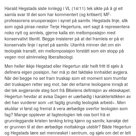
Harald Hegstads siste innlegg i VL (14/11) tek sikte på å gi eit
samla svar til dei som har kommentert (og kritisert) MF-
professorens snuoperasjon i synet på samliv. Hegstads linje, slik
som også pinse-nestor Terje Hegertuns, vert sagt å representera
noko nytt og annleis, gjerne kalla ein mellomposisjon med
konservativt tilsnitt. Begge insisterer på at dei framleis er på ei
konservativ linje i synet på samliv. Utanfrå minner det om ein
teologisk transitt, ein mellomposisjon forstått som ein stopp på
vegen mot alminneleg liberalteologi.
Men heller ikkje Hegstad eller Hegertun står heilt fritt til sjølv å
definera eigen posisjon, her må jo det faktiske innhaldet avgjera.
Når dei begge no set fram truskap som eit moment som trumfar
det truskapen retter seg mot, bør dei erfarne teologane innsjå at
dei tek avgjerande steg bort frå Bibelens definisjon av ekteskapet.
Hegertun hevdar at avisa Dagen er uærbødig i karakteristikken av
det han vurderer som «et faglig grundig teologisk arbeid». Men
skuldar vi først og fremst å vera ærbødige overfor teologien som
fag? Mange opplever at fagteologien tek oss bort frå ei
grunnleggande kristen tenking kring kjønn og samliv, kanskje det
er grunnen til at den ærbødige mottakinga uteblir? Både Hegertun
og Hegstads lære set mennesket i sentrum, og sjølv om det er lett