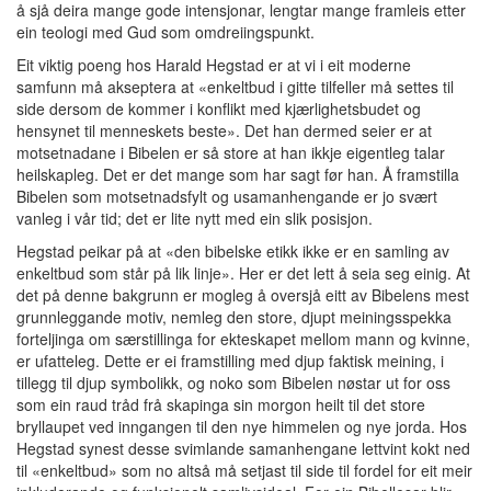
å sjå deira mange gode intensjonar, lengtar mange framleis etter
ein teologi med Gud som omdreiingspunkt.
Eit viktig poeng hos Harald Hegstad er at vi i eit moderne
samfunn må akseptera at «enkeltbud i gitte tilfeller må settes til
side dersom de kommer i konflikt med kjærlighetsbudet og
hensynet til menneskets beste». Det han dermed seier er at
motsetnadane i Bibelen er så store at han ikkje eigentleg talar
heilskapleg. Det er det mange som har sagt før han. Å framstilla
Bibelen som motsetnadsfylt og usamanhengande er jo svært
vanleg i vår tid; det er lite nytt med ein slik posisjon.
Hegstad peikar på at «den bibelske etikk ikke er en samling av
enkeltbud som står på lik linje». Her er det lett å seia seg einig. At
det på denne bakgrunn er mogleg å oversjå eitt av Bibelens mest
grunnleggande motiv, nemleg den store, djupt meiningsspekka
forteljinga om særstillinga for ekteskapet mellom mann og kvinne,
er ufatteleg. Dette er ei framstilling med djup faktisk meining, i
tillegg til djup symbolikk, og noko som Bibelen nøstar ut for oss
som ein raud tråd frå skapinga sin morgon heilt til det store
bryllaupet ved inngangen til den nye himmelen og nye jorda. Hos
Hegstad synest desse svimlande samanhengane lettvint kokt ned
til «enkeltbud» som no altså må setjast til side til fordel for eit meir