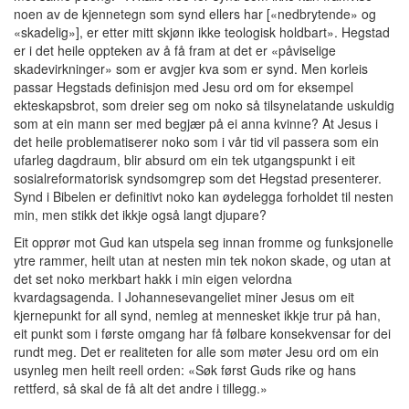
noen av de kjennetegn som synd ellers har [«nedbrytende» og
«skadelig»], er etter mitt skjønn ikke teologisk holdbart». Hegstad
er i det heile oppteken av å få fram at det er «påviselige
skadevirkninger» som er avgjer kva som er synd. Men korleis
passar Hegstads definisjon med Jesu ord om for eksempel
ekteskapsbrot, som dreier seg om noko så tilsynelatande uskuldig
som at ein mann ser med begjær på ei anna kvinne? At Jesus i
det heile problematiserer noko som i vår tid vil passera som ein
ufarleg dagdraum, blir absurd om ein tek utgangspunkt i eit
sosialreformatorisk syndsomgrep som det Hegstad presenterer.
Synd i Bibelen er definitivt noko kan øydelegga forholdet til nesten
min, men stikk det ikkje også langt djupare?
Eit opprør mot Gud kan utspela seg innan fromme og funksjonelle
ytre rammer, heilt utan at nesten min tek nokon skade, og utan at
det set noko merkbart hakk i min eigen velordna
kvardagsagenda. I Johannesevangeliet miner Jesus om eit
kjernepunkt for all synd, nemleg at mennesket ikkje trur på han,
eit punkt som i første omgang har få følbare konsekvensar for dei
rundt meg. Det er realiteten for alle som møter Jesu ord om ein
usynleg men heilt reell orden: «Søk først Guds rike og hans
rettferd, så skal de få alt det andre i tillegg.»