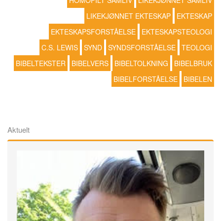
HOMOFILT SAMLIV
LIKEKJØNNET SAMLIV
LIKEKJØNNET EKTESKAP
EKTESKAP
EKTESKAPSFORSTÅELSE
EKTESKAPSTEOLOGI
C.S. LEWIS
SYND
SYNDSFORSTÅELSE
TEOLOGI
BIBELTEKSTER
BIBELVERS
BIBELTOLKNING
BIBELBRUK
BIBELFORSTÅELSE
BIBELEN
Aktuelt