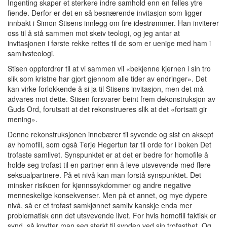
Ingenting skaper et sterkere indre samhold enn en felles ytre
fiende. Derfor er det en så besnærende invitasjon som ligger
innbakt i Simon Stisens innlegg om fire idestrømmer. Han inviterer
oss til å stå sammen mot skeiv teologi, og jeg antar at
invitasjonen i første rekke rettes til de som er uenige med ham i
samlivsteologi.
Stisen oppfordrer til at vi sammen vil «bekjenne kjernen i sin tro
slik som kristne har gjort gjennom alle tider av endringer». Det
kan virke forlokkende å si ja til Stisens invitasjon, men det må
advares mot dette. Stisen forsvarer beint frem dekonstruksjon av
Guds Ord, forutsatt at det rekonstrueres slik at det «fortsatt gir
mening».
Denne rekonstruksjonen innebærer til syvende og sist en aksept
av homofili, som også Terje Hegertun tar til orde for i boken Det
trofaste samlivet. Synspunktet er at det er bedre for homofile å
holde seg trofast til en partner enn å leve utsvevende med flere
seksualpartnere. På et nivå kan man forstå synspunktet. Det
minsker risikoen for kjønnssykdommer og andre negative
menneskelige konsekvenser. Men på et annet, og mye dypere
nivå, så er et trofast samkjønnet samliv kanskje enda mer
problematisk enn det utsvevende livet. For hvis homofili faktisk er
synd, så knytter man seg sterkt til synden ved sin trofasthet. Og