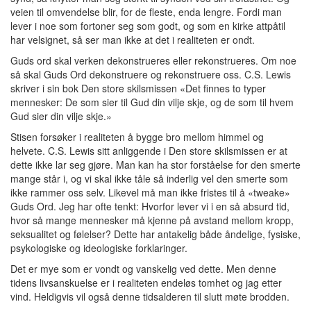
veien til omvendelse blir, for de fleste, enda lengre. Fordi man
lever i noe som fortoner seg som godt, og som en kirke attpåtil
har velsignet, så ser man ikke at det i realiteten er ondt.
Guds ord skal verken dekonstrueres eller rekonstrueres. Om noe
så skal Guds Ord dekonstruere og rekonstruere oss. C.S. Lewis
skriver i sin bok Den store skilsmissen «Det finnes to typer
mennesker: De som sier til Gud din vilje skje, og de som til hvem
Gud sier din vilje skje.»
Stisen forsøker i realiteten å bygge bro mellom himmel og
helvete. C.S. Lewis sitt anliggende i Den store skilsmissen er at
dette ikke lar seg gjøre. Man kan ha stor forståelse for den smerte
mange står i, og vi skal ikke tåle så inderlig vel den smerte som
ikke rammer oss selv. Likevel må man ikke fristes til å «tweake»
Guds Ord. Jeg har ofte tenkt: Hvorfor lever vi i en så absurd tid,
hvor så mange mennesker må kjenne på avstand mellom kropp,
seksualitet og følelser? Dette har antakelig både åndelige, fysiske,
psykologiske og ideologiske forklaringer.
Det er mye som er vondt og vanskelig ved dette. Men denne
tidens livsanskuelse er i realiteten endeløs tomhet og jag etter
vind. Heldigvis vil også denne tidsalderen til slutt møte brodden.