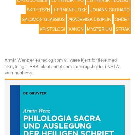
ORTODOKSIEN
LUTHERSK TRO
LUTHERSK TEOLOGI
SKRIFTSYN
HERMENEUTIKK
JOHANN GERHARD
SALOMON GLASSIUS
AKADEMISK DISIPLIN
ORDET
KRISTOLOGI
KANON
MYSTERIUM
SPRÅK
Armin Wenz er en teolog som vil være kjent for flere med
tilknytning til FBB, blant annet som foredragsholder i NELA-
sammenheng.