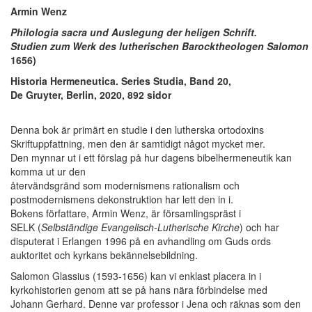
Armin Wenz
Philologia sacra und Auslegung der heligen Schrift.
Studien zum Werk des lutherischen Barocktheologen Salomon 
1656)
Historia Hermeneutica. Series Studia, Band 20,
De Gruyter, Berlin, 2020, 892 sidor
Denna bok är primärt en studie i den lutherska ortodoxins
Skriftuppfattning, men den är samtidigt något mycket mer.
Den mynnar ut i ett förslag på hur dagens bibelhermeneutik kan
komma ut ur den
återvändsgränd som modernismens rationalism och
postmodernismens dekonstruktion har lett den in i.
Bokens författare, Armin Wenz, är församlingspräst i
SELK (
Selbständige Evangelisch-Lutherische Kirche
) och har
disputerat i Erlangen 1996 på en avhandling om Guds ords
auktoritet och kyrkans bekännelsebildning.
Salomon Glassius (1593-1656) kan vi enklast placera in i
kyrkohistorien genom att se på hans nära förbindelse med
Johann Gerhard. Denne var professor i Jena och räknas som den