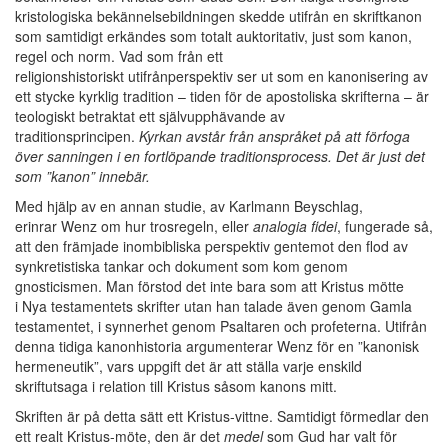
kristologiska bekännelsebildningen skedde utifrån en skriftkanon
som samtidigt erkändes som totalt auktoritativ, just som kanon,
regel och norm. Vad som från ett
religionshistoriskt utifrånperspektiv ser ut som en kanonisering av
ett stycke kyrklig tradition – tiden för de apostoliska skrifterna – är
teologiskt betraktat ett självupphävande av
traditionsprincipen.
Kyrkan avstår från anspråket på att förfoga
över sanningen i en fortlöpande traditionsprocess. Det är just det
som ”kanon” innebär.
Med hjälp av en annan studie, av Karlmann Beyschlag,
erinrar Wenz om hur trosregeln, eller
analogia fidei
, fungerade så,
att den främjade inombibliska perspektiv gentemot den flod av
synkretistiska tankar och dokument som kom genom
gnosticismen. Man förstod det inte bara som att Kristus mötte
i Nya testamentets skrifter utan han talade även genom Gamla
testamentet, i synnerhet genom Psaltaren och profeterna. Utifrån
denna tidiga kanonhistoria argumenterar Wenz för en ”kanonisk
hermeneutik”, vars uppgift det är att ställa varje enskild
skriftutsaga i relation till Kristus såsom kanons mitt.
Skriften är på detta sätt ett Kristus-vittne. Samtidigt förmedlar den
ett realt Kristus-möte, den är det
medel
som Gud har valt för