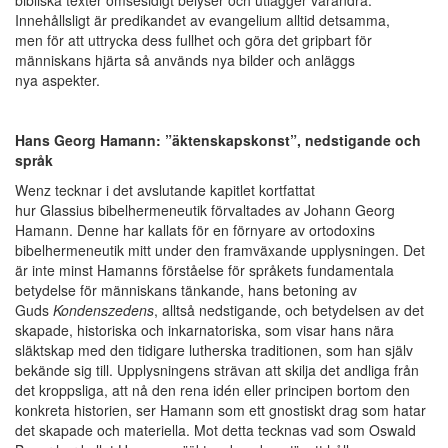
bibliska texter ömsesidigt belyser och utlägger varandra.
Innehållsligt är predikandet av evangelium alltid detsamma,
men för att uttrycka dess fullhet och göra det gripbart för
människans hjärta så används nya bilder och anläggs
nya aspekter.
Hans Georg Hamann: ”äktenskapskonst”, nedstigande och
språk
Wenz tecknar i det avslutande kapitlet kortfattat
hur Glassius bibelhermeneutik förvaltades av Johann Georg
Hamann. Denne har kallats för en förnyare av ortodoxins
bibelhermeneutik mitt under den framväxande upplysningen. Det
är inte minst Hamanns förståelse för språkets fundamentala
betydelse för människans tänkande, hans betoning av
Guds
Kondenszedens
, alltså nedstigande, och betydelsen av det
skapade, historiska och inkarnatoriska, som visar hans nära
släktskap med den tidigare lutherska traditionen, som han själv
bekände sig till. Upplysningens strävan att skilja det andliga från
det kroppsliga, att nå den rena idén eller principen bortom den
konkreta historien, ser Hamann som ett gnostiskt drag som hatar
det skapade och materiella. Mot detta tecknas vad som Oswald