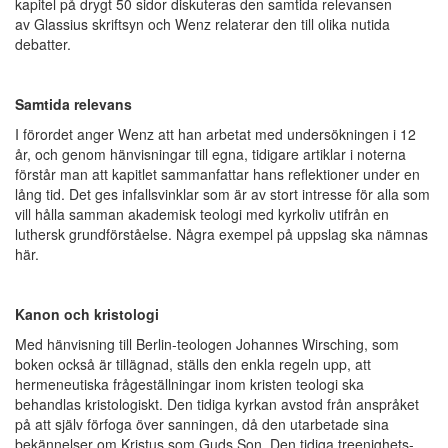
kapitel på drygt 50 sidor diskuteras den samtida relevansen
av Glassius skriftsyn och Wenz relaterar den till olika nutida
debatter.
Samtida relevans
I förordet anger Wenz att han arbetat med undersökningen i 12
år, och genom hänvisningar till egna, tidigare artiklar i noterna
förstår man att kapitlet sammanfattar hans reflektioner under en
lång tid. Det ges infallsvinklar som är av stort intresse för alla som
vill hålla samman akademisk teologi med kyrkoliv utifrån en
luthersk grundförståelse. Några exempel på uppslag ska nämnas
här.
Kanon och kristologi
Med hänvisning till Berlin-teologen Johannes Wirsching, som
boken också är tillägnad, ställs den enkla regeln upp, att
hermeneutiska frågeställningar inom kristen teologi ska
behandlas kristologiskt. Den tidiga kyrkan avstod från anspråket
på att själv förfoga över sanningen, då den utarbetade sina
bekännelser om Kristus som Guds Son. Den tidiga treenighets-