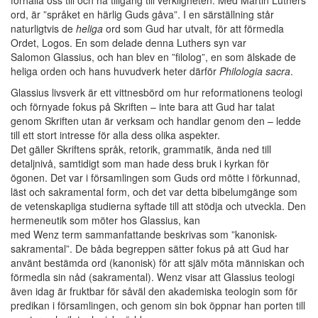
förhålla oss till och ha tillgång till verkligheten. Med Martin Luthers
ord, är ”språket en härlig Guds gåva”. I en särställning står
naturligtvis de
heliga
ord som Gud har utvalt, för att förmedla
Ordet, Logos. En som delade denna Luthers syn var
Salomon Glassius, och han blev en ”filolog”, en som älskade de
heliga orden och hans huvudverk heter därför
Philologia sacra
.
Glassius livsverk är ett vittnesbörd om hur reformationens teologi
och förnyade fokus på Skriften – inte bara att Gud har talat
genom Skriften utan är verksam och handlar genom den – ledde
till ett stort intresse för alla dess olika aspekter.
Det gäller Skriftens språk, retorik, grammatik, ända ned till
detaljnivå, samtidigt som man hade dess bruk i kyrkan för
ögonen. Det var i församlingen som Guds ord mötte i förkunnad,
läst och sakramental form, och det var detta bibelumgänge som
de vetenskapliga studierna syftade till att stödja och utveckla. Den
hermeneutik som möter hos Glassius, kan
med Wenz term sammanfattande beskrivas som ”kanonisk-
sakramental”. De båda begreppen sätter fokus på att Gud har
använt bestämda ord (kanonisk) för att själv möta människan och
förmedla sin nåd (sakramental). Wenz visar att Glassius teologi
även idag är fruktbar för såväl den akademiska teologin som för
predikan i församlingen, och genom sin bok öppnar han porten till