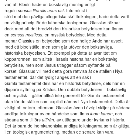
var, att Bibeln hade en bokstavlig mening enligt
regeln
sensus literalis unus est
. Inte minst i
strid mot den påvliga allegoriska skrifttolkningen, hade detta varit
en viktig princip för de lutherska teologerna. Glassius räknar
dock med att det bredvid den historiska betydelsen kan finnas
en
sensus mysticus
, en mystisk betydelse. Med detta
menar Glassius en betydelse som den helige Ande har avsett
med ett bibelställe, men som går utöver den bokstavliga,
historiska betydelsen. Ett exempel på detta är avsnittet om
kopparormen, som alltså i Israels historia har en bokstavlig
betydelse, men som Jesus utlägger såsom syftande på
korset. Glassius vill med detta göra rättvisa åt de ställen i Nya
testamentet, där det tydligt anges att en sak i
Gamla testamentet dels har en historisk betydelse, dels har en
djupare syftning på Kristus. Den dubbla betydelsen – bokstavlig
och mystisk – gäller alltså inte generellt för Gamla testamentet
utan för de ställen som explicit nämns i Nya testamentet. Detta är
viktigt att notera, eftersom Glassius även i övrigt skiljer på sådana
andliga tolkningar av en händelse som finns
inom kanon
, och
sådana som tillförs
utifrån
, av utläggare under kyrkans historia.
Det är bara de inomkanoniska andliga tolkningarna som är giltiga
i en teologisk argumentering, medan de senare kan vara