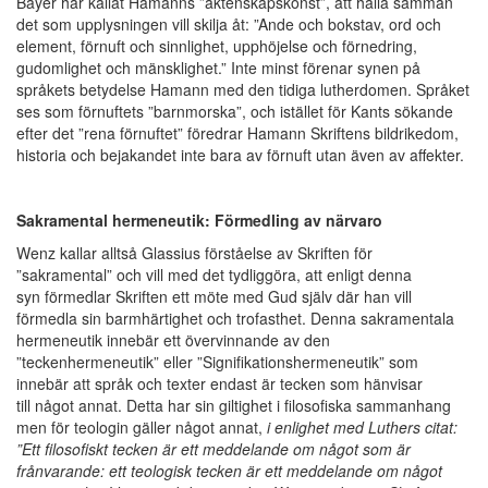
Bayer har kallat Hamanns ”äktenskapskonst”, att hålla samman
det som upplysningen vill skilja åt: ”Ande och bokstav, ord och
element, förnuft och sinnlighet, upphöjelse och förnedring,
gudomlighet och mänsklighet.” Inte minst förenar synen på
språkets betydelse Hamann med den tidiga lutherdomen. Språket
ses som förnuftets ”barnmorska”, och istället för Kants sökande
efter det ”rena förnuftet” föredrar Hamann Skriftens bildrikedom,
historia och bejakandet inte bara av förnuft utan även av affekter.
Sakramental hermeneutik: Förmedling av närvaro
Wenz kallar alltså Glassius förståelse av Skriften för
”sakramental” och vill med det tydliggöra, att enligt denna
syn förmedlar Skriften ett möte med Gud själv där han vill
förmedla sin barmhärtighet och trofasthet. Denna sakramentala
hermeneutik innebär ett övervinnande av den
”teckenhermeneutik” eller ”Signifikationshermeneutik” som
innebär att språk och texter endast är tecken som hänvisar
till något annat. Detta har sin giltighet i filosofiska sammanhang
men för teologin gäller något annat,
i enlighet med Luthers citat:
”Ett filosofiskt tecken är ett meddelande om något som är
frånvarande: ett teologisk tecken är ett meddelande om något