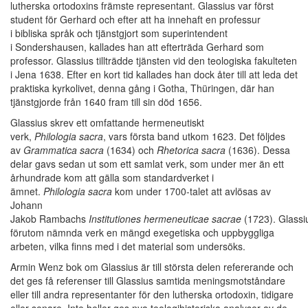
lutherska ortodoxins främste representant. Glassius var först
student för Gerhard och efter att ha innehaft en professur
i bibliska språk och tjänstgjort som superintendent
i Sondershausen, kallades han att efterträda Gerhard som
professor. Glassius tillträdde tjänsten vid den teologiska fakulteten
i Jena 1638. Efter en kort tid kallades han dock åter till att leda det
praktiska kyrkolivet, denna gång i Gotha, Thüringen, där han
tjänstgjorde från 1640 fram till sin död 1656.
Glassius skrev ett omfattande hermeneutiskt
verk,
Philologia sacra
, vars första band utkom 1623. Det följdes
av
Grammatica sacra
(1634) och
Rhetorica sacra
(1636). Dessa
delar gavs sedan ut som ett samlat verk, som under mer än ett
århundrade kom att gälla som standardverket i
ämnet.
Philologia sacra
kom under 1700-talet att avlösas av
Johann
Jakob Rambachs
Institutiones hermeneuticae sacrae
(1723). Glassi
förutom nämnda verk en mängd exegetiska och uppbyggliga
arbeten, vilka finns med i det material som undersöks.
Armin Wenz bok om Glassius är till största delen refererande och
det ges få referenser till Glassius samtida meningsmotståndare
eller till andra representanter för den lutherska ortodoxin, tidigare