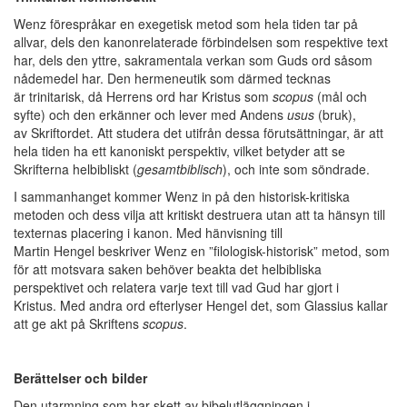
Wenz förespråkar en exegetisk metod som hela tiden tar på
allvar, dels den kanonrelaterade förbindelsen som respektive text
har, dels den yttre, sakramentala verkan som Guds ord såsom
nådemedel har. Den hermeneutik som därmed tecknas
är trinitarisk, då Herrens ord har Kristus som
scopus
(mål och
syfte) och den erkänner och lever med Andens
usus
(bruk),
av Skriftordet. Att studera det utifrån dessa förutsättningar, är att
hela tiden ha ett kanoniskt perspektiv, vilket betyder att se
Skrifterna helbibliskt (
gesamtbiblisch
), och inte som söndrade.
I sammanhanget kommer Wenz in på den historisk-kritiska
metoden och dess vilja att kritiskt destruera utan att ta hänsyn till
texternas placering i kanon. Med hänvisning till
Martin Hengel beskriver Wenz en ”filologisk-historisk” metod, som
för att motsvara saken behöver beakta det helbibliska
perspektivet och relatera varje text till vad Gud har gjort i
Kristus. Med andra ord efterlyser Hengel det, som Glassius kallar
att ge akt på Skriftens
scopus
.
Berättelser och bilder
Den utarmning som har skett av bibelutläggningen i