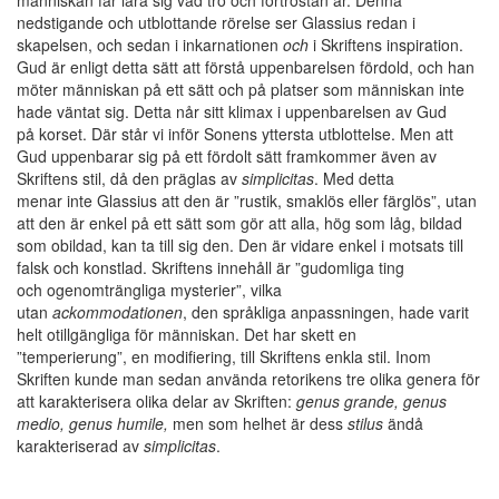
människan får lära sig vad tro och förtröstan är. Denna
nedstigande och utblottande rörelse ser Glassius redan i
skapelsen, och sedan i inkarnationen
och
i Skriftens inspiration.
Gud är enligt detta sätt att förstå uppenbarelsen fördold, och han
möter människan på ett sätt och på platser som människan inte
hade väntat sig. Detta når sitt klimax i uppenbarelsen av Gud
på korset. Där står vi inför Sonens yttersta utblottelse. Men att
Gud uppenbarar sig på ett fördolt sätt framkommer även av
Skriftens stil, då den präglas av
simplicitas
. Med detta
menar inte Glassius att den är ”rustik, smaklös eller färglös”, utan
att den är enkel på ett sätt som gör att alla, hög som låg, bildad
som obildad, kan ta till sig den. Den är vidare enkel i motsats till
falsk och konstlad. Skriftens innehåll är ”gudomliga ting
och ogenomträngliga mysterier”, vilka
utan
ackommodationen
, den språkliga anpassningen, hade varit
helt otillgängliga för människan. Det har skett en
”temperierung”, en modifiering, till Skriftens enkla stil. Inom
Skriften kunde man sedan använda retorikens tre olika genera för
att karakterisera olika delar av Skriften:
genus grande, genus
medio, genus humile,
men som helhet är dess
stilus
ändå
karakteriserad av
simplicitas
.