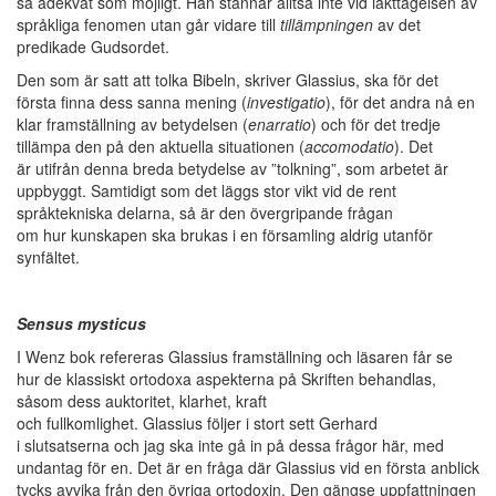
så adekvat som möjligt. Han stannar alltså inte vid iakttagelsen av
språkliga fenomen utan går vidare till
tillämpningen
av det
predikade Gudsordet.
Den som är satt att tolka Bibeln, skriver Glassius, ska för det
första finna dess sanna mening (
investigatio
), för det andra nå en
klar framställning av betydelsen (
enarratio
) och för det tredje
tillämpa den på den aktuella situationen (
accomodatio
). Det
är utifrån denna breda betydelse av ”tolkning”, som arbetet är
uppbyggt. Samtidigt som det läggs stor vikt vid de rent
språktekniska delarna, så är den övergripande frågan
om hur kunskapen ska brukas i en församling aldrig utanför
synfältet.
Sensus mysticus
I Wenz bok refereras Glassius framställning och läsaren får se
hur de klassiskt ortodoxa aspekterna på Skriften behandlas,
såsom dess auktoritet, klarhet, kraft
och fullkomlighet. Glassius följer i stort sett Gerhard
i slutsatserna och jag ska inte gå in på dessa frågor här, med
undantag för en. Det är en fråga där Glassius vid en första anblick
tycks avvika från den övriga ortodoxin. Den gängse uppfattningen