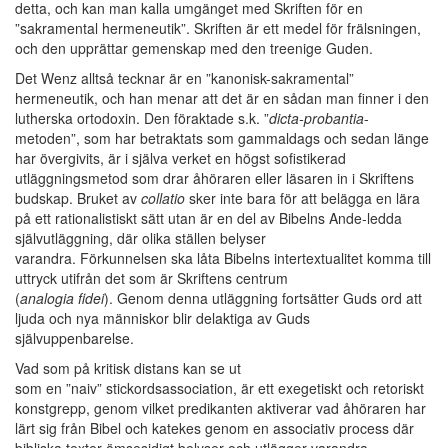
detta, och kan man kalla umgänget med Skriften för en
”sakramental hermeneutik”. Skriften är ett medel för frälsningen,
och den upprättar gemenskap med den treenige Guden.
Det Wenz alltså tecknar är en ”kanonisk-sakramental”
hermeneutik, och han menar att det är en sådan man finner i den
lutherska ortodoxin. Den föraktade s.k. ”
dicta-probantia
-
metoden”, som har betraktats som gammaldags och sedan länge
har övergivits, är i själva verket en högst sofistikerad
utläggningsmetod som drar åhöraren eller läsaren in i Skriftens
budskap. Bruket av
collatio
sker inte bara för att belägga en lära
på ett rationalistiskt sätt utan är en del av Bibelns Ande-ledda
självutläggning, där olika ställen belyser
varandra. Förkunnelsen ska låta Bibelns intertextualitet komma till
uttryck utifrån det som är Skriftens centrum
(
analogia fidei
). Genom denna utläggning fortsätter Guds ord att
ljuda och nya människor blir delaktiga av Guds
självuppenbarelse.
Vad som på kritisk distans kan se ut
som en ”naiv” stickordsassociation, är ett exegetiskt och retoriskt
konstgrepp, genom vilket predikanten aktiverar vad åhöraren har
lärt sig från Bibel och katekes genom en associativ process där