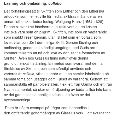
Läsning och omläsning,
collatio
Det förhållningssätt till Skriften som Luther och den lutherska
ortodoxin som helhet ville förmedla, skildras målande av en
annan luthersk-ortodox teolog, Wolfgang Franz (1564-1628).
Denne skriver i ett bibelhermeneutiskt verk att en kristen
inte ska vara som en pilgrim i Skriften, inte som en vägfarande
som snabbt reser igenom, utan istället som en bofast, som
lever, vilar och dör i den heliga Skrift. Genom läsning och
omläsning, genom ett ständigt umgänge med Guds ord
kommer tolkaren att nå och leva av den sanna förståelsen av
Skriften. Även hos Glassius finns naturligtvis denna
grundlutherska inställning. En metod som svarar mot denna
förståelse av Skriften, och som ständigt används och
varieras är
collatio
, vilket innebär att man samlar bibelställen på
samma tema och utlägger dem i ljuset av varandra. Genom att
sammanställa ett par bibelställen, t.ex. ett från Gamla och ett från
Nya testamentet, så sker en fördjupning av båda, alltså inte bara
av det gammaltestamentliga stället utan även av det
nytestamentliga.
Detta är några exempel på frågor som behandlas i
den omfattande genomgången av Glassius verk. I ett avslutande