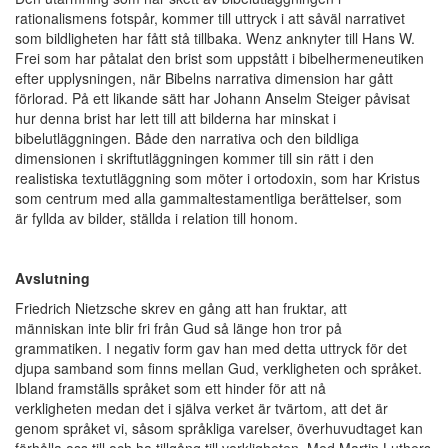
rationalismens fotspår, kommer till uttryck i att såväl narrativet
som bildligheten har fått stå tillbaka. Wenz anknyter till Hans W.
Frei som har påtalat den brist som uppstått i bibelhermeneutiken
efter upplysningen, när Bibelns narrativa dimension har gått
förlorad. På ett likande sätt har Johann Anselm Steiger påvisat
hur denna brist har lett till att bilderna har minskat i
bibelutläggningen. Både den narrativa och den bildliga
dimensionen i skriftutläggningen kommer till sin rätt i den
realistiska textutläggning som möter i ortodoxin, som har Kristus
som centrum med alla gammaltestamentliga berättelser, som
är fyllda av bilder, ställda i relation till honom.
Avslutning
Friedrich Nietzsche skrev en gång att han fruktar, att
människan inte blir fri från Gud så länge hon tror på
grammatiken. I negativ form gav han med detta uttryck för det
djupa samband som finns mellan Gud, verkligheten och språket.
Ibland framställs språket som ett hinder för att nå
verkligheten medan det i själva verket är tvärtom, att det är
genom språket vi, såsom språkliga varelser, överhuvudtaget kan