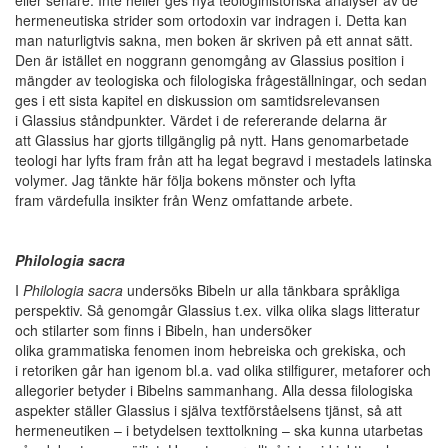
eller senare. Inte heller ges nya teologihistoriska analyser av de
hermeneutiska strider som ortodoxin var indragen i. Detta kan
man naturligtvis sakna, men boken är skriven på ett annat sätt.
Den är istället en noggrann genomgång av Glassius position i
mängder av teologiska och filologiska frågeställningar, och sedan
ges i ett sista kapitel en diskussion om samtidsrelevansen
i Glassius ståndpunkter. Värdet i de refererande delarna är
att Glassius har gjorts tillgänglig på nytt. Hans genomarbetade
teologi har lyfts fram från att ha legat begravd i mestadels latinska
volymer. Jag tänkte här följa bokens mönster och lyfta
fram värdefulla insikter från Wenz omfattande arbete.
Philologia sacra
I
Philologia sacra
undersöks Bibeln ur alla tänkbara språkliga
perspektiv. Så genomgår Glassius t.ex. vilka olika slags litteratur
och stilarter som finns i Bibeln, han undersöker
olika grammatiska fenomen inom hebreiska och grekiska, och
i retoriken går han igenom bl.a. vad olika stilfigurer, metaforer och
allegorier betyder i Bibelns sammanhang. Alla dessa filologiska
aspekter ställer Glassius i själva textförståelsens tjänst, så att
hermeneutiken – i betydelsen texttolkning – ska kunna utarbetas