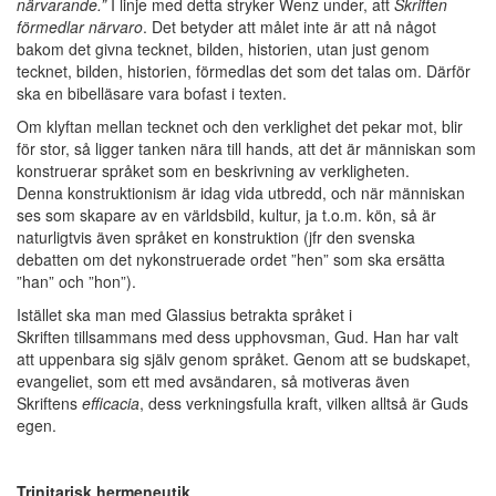
närvarande.”
I linje med detta stryker Wenz under, att
Skriften
förmedlar närvaro
. Det betyder att målet inte är att nå något
bakom det givna tecknet, bilden, historien, utan just genom
tecknet, bilden, historien, förmedlas det som det talas om. Därför
ska en bibelläsare vara bofast i texten.
Om klyftan mellan tecknet och den verklighet det pekar mot, blir
för stor, så ligger tanken nära till hands, att det är människan som
konstruerar språket som en beskrivning av verkligheten.
Denna konstruktionism är idag vida utbredd, och när människan
ses som skapare av en världsbild, kultur, ja t.o.m. kön, så är
naturligtvis även språket en konstruktion (jfr den svenska
debatten om det nykonstruerade ordet ”hen” som ska ersätta
”han” och ”hon”).
Istället ska man med Glassius betrakta språket i
Skriften tillsammans med dess upphovsman, Gud. Han har valt
att uppenbara sig själv genom språket. Genom att se budskapet,
evangeliet, som ett med avsändaren, så motiveras även
Skriftens
efficacia
, dess verkningsfulla kraft, vilken alltså är Guds
egen.
Trinitarisk hermeneutik