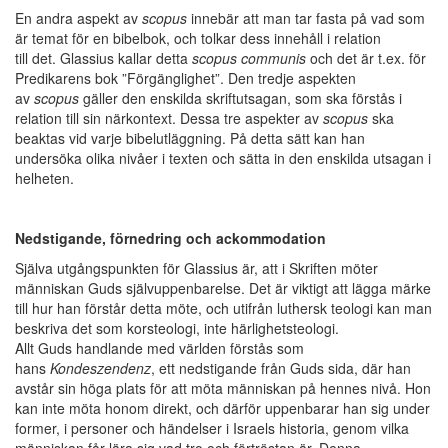
En andra aspekt av
scopus
innebär att man tar fasta på vad som
är temat för en bibelbok, och tolkar dess innehåll i relation
till det. Glassius kallar detta
scopus communis
och det är t.ex. för
Predikarens bok ”Förgänglighet”. Den tredje aspekten
av
scopus
gäller den enskilda skriftutsagan, som ska förstås i
relation till sin närkontext. Dessa tre aspekter av
scopus
ska
beaktas vid varje bibelutläggning. På detta sätt kan han
undersöka olika nivåer i texten och sätta in den enskilda utsagan i
helheten.
Nedstigande, förnedring och ackommodation
Själva utgångspunkten för Glassius är, att i Skriften möter
människan Guds självuppenbarelse. Det är viktigt att lägga märke
till hur han förstår detta möte, och utifrån luthersk teologi kan man
beskriva det som korsteologi, inte härlighetsteologi.
Allt Guds handlande med världen förstås som
hans
Kondeszendenz
, ett nedstigande från Guds sida, där han
avstår sin höga plats för att möta människan på hennes nivå. Hon
kan inte möta honom direkt, och därför uppenbarar han sig under
former, i personer och händelser i Israels historia, genom vilka