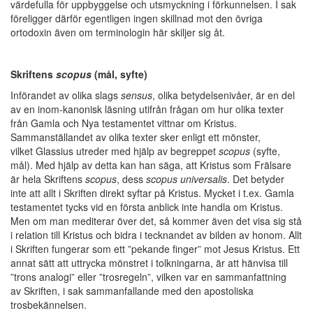
värdefulla för uppbyggelse och utsmyckning i förkunnelsen. I sak
föreligger därför egentligen ingen skillnad mot den övriga
ortodoxin även om terminologin här skiljer sig åt.
Skriftens
scopus
(mål, syfte)
Införandet av olika slags
sensus
, olika betydelsenivåer, är en del
av en inom-kanonisk läsning utifrån frågan om hur olika texter
från Gamla och Nya testamentet vittnar om Kristus.
Sammanställandet av olika texter sker enligt ett mönster,
vilket Glassius utreder med hjälp av begreppet
scopus
(syfte,
mål). Med hjälp av detta kan han säga, att Kristus som Frälsare
är hela Skriftens
scopus
, dess
scopus universalis
. Det betyder
inte att allt i Skriften direkt syftar på Kristus. Mycket i t.ex. Gamla
testamentet tycks vid en första anblick inte handla om Kristus.
Men om man mediterar över det, så kommer även det visa sig stå
i relation till Kristus och bidra i tecknandet av bilden av honom. Allt
i Skriften fungerar som ett ”pekande finger” mot Jesus Kristus. Ett
annat sätt att uttrycka mönstret i tolkningarna, är att hänvisa till
”trons analogi” eller ”trosregeln”, vilken var en sammanfattning
av Skriften, i sak sammanfallande med den apostoliska
trosbekännelsen.