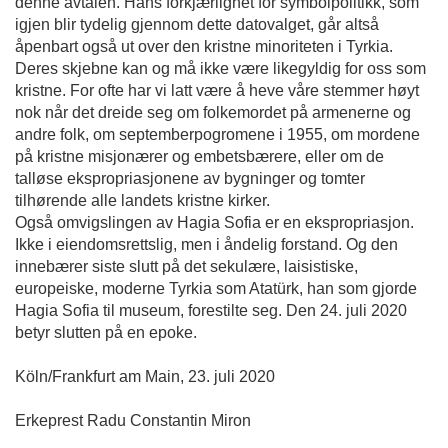
denne avtalen. Hans forkjærlighet for symbolpolitikk, som 
igjen blir tydelig gjennom dette datovalget, går altså 
åpenbart også ut over den kristne minoriteten i Tyrkia. 
Deres skjebne kan og må ikke være likegyldig for oss som 
kristne. For ofte har vi latt være å heve våre stemmer høyt 
nok når det dreide seg om folkemordet på armenerne og 
andre folk, om septemberpogromene i 1955, om mordene 
på kristne misjonærer og embetsbærere, eller om de 
talløse ekspropriasjonene av bygninger og tomter 
tilhørende alle landets kristne kirker.  
Også omvigslingen av Hagia Sofia er en ekspropriasjon. 
Ikke i eiendomsrettslig, men i åndelig forstand. Og den 
innebærer siste slutt på det sekulære, laisistiske, 
europeiske, moderne Tyrkia som Atatürk, han som gjorde 
Hagia Sofia til museum, forestilte seg. Den 24. juli 2020 
betyr slutten på en epoke.  
Köln/Frankfurt am Main, 23. juli 2020 
Erkeprest Radu Constantin Miron  