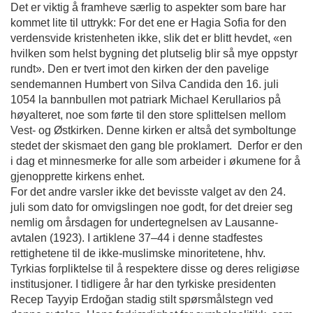
Det er viktig å framheve særlig to aspekter som bare har 
kommet lite til uttrykk: For det ene er Hagia Sofia for den 
verdensvide kristenheten ikke, slik det er blitt hevdet, «en 
hvilken som helst bygning det plutselig blir så mye oppstyr 
rundt». Den er tvert imot den kirken der den pavelige 
sendemannen Humbert von Silva Candida den 16. juli 
1054 la bannbullen mot patriark Michael Kerullarios på 
høyalteret, noe som førte til den store splittelsen mellom 
Vest- og Østkirken. Denne kirken er altså det symboltunge 
stedet der skismaet den gang ble proklamert.  Derfor er den 
i dag et minnesmerke for alle som arbeider i økumene for å 
gjenopprette kirkens enhet.  
For det andre varsler ikke det bevisste valget av den 24. 
juli som dato for omvigslingen noe godt, for det dreier seg 
nemlig om årsdagen for undertegnelsen av Lausanne-
avtalen (1923). I artiklene 37–44 i denne stadfestes 
rettighetene til de ikke-muslimske minoritetene, hhv. 
Tyrkias forpliktelse til å respektere disse og deres religiøse 
institusjoner. I tidligere år har den tyrkiske presidenten 
Recep Tayyip Erdoğan stadig stilt spørsmålstegn ved 