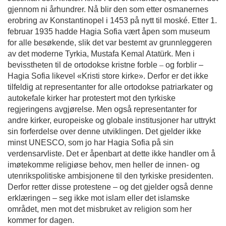
gjennom ni århundrer. Nå blir den som etter osmanernes 
erobring av Konstantinopel i 1453 på nytt til moské. Etter 1. 
februar 1935 hadde Hagia Sofia vært åpen som museum 
for alle besøkende, slik det var bestemt av grunnleggeren 
av det moderne Tyrkia, Mustafa Kemal Atatürk. Men i 
bevisstheten til de ortodokse kristne forble 
– 
og forblir –
Hagia Sofia likevel «Kristi store kirke». Derfor er det ikke 
tilfeldig at representanter for alle ortodokse patriarkater og 
autokefale kirker har protestert mot den tyrkiske 
regjeringens avgjørelse. Men også representanter for 
andre kirker, europeiske og globale institusjoner har uttrykt 
sin forferdelse over denne utviklingen. Det gjelder ikke 
minst UNESCO, som jo har Hagia Sofia på sin 
verdensarvliste. Det er åpenbart at dette ikke handler om å 
imøtekomme religiøse behov, men heller de innen- og 
utenrikspolitiske ambisjonene til den tyrkiske presidenten. 
Derfor retter disse protestene – og det gjelder også denne 
erklæringen – seg ikke mot islam eller det islamske 
området, men mot det misbruket av religion som her 
kommer for dagen. 