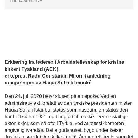
curid=24932378
Erklæring fra lederen i Arbeidsfellesskap for kristne 
kirker i Tyskland (ACK), 
erkeprest Radu Constantin Miron, i anledning 
omgjøringen av Hagia Sofia til moské
Den 24. juli 2020 betyr slutten på en epoke. Ved en 
administrativ akt foretatt av den tyrkiske presidenten mister 
Hagia Sofia i Istanbul status som museum, en status den 
har hatt siden 1935, og blir gjort til moské. Denne statlige 
akten skjer, som så ofte i Tyrkia, ved at rettssikkerheten 
angivelig ivaretas. Dette gudshuset, bygd under keiser 
Justinian som kristen kirke i det 6. århundret, tjente som det 