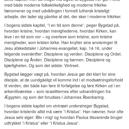
med både moderne folkekirkelighed og moderne frikirke-
fænomener og med udviklingen i formelt luthersk kristeligt
arbejde, der lader sig påvirke af det, der sker i moderne frikirker.
I bogens sidste kapitel, ”I en tid som denne”, peger Bygstad på,
hvordan kristne, hvordan menighederne, hvordan Kirken, kan
leve i en tid som vor – og overleve som kristne, som kristne
menigheder, som kristen kirke. Han knytter sine anvisninger til
Jesu afskedstaler i Johannes-evangeliet, kap. 14-16, under
følgende overskrifter: Disciplene og verden. Disciplene og Ordet.
Disciplene og Ånden. Disciplene og bønnen. Disciplene og
kjærligheten. Og som det sidste: Vintreet.
Bygstad lægger vægt på, hvordan Jesus gør det klart for sine
disciple, at de uundgåeligt vil komme ind i et modsætningsforhold
til verden, der både kan føre til forfølgelse og føre Kirken ud i en
ørkentilværelse – som israelitternes efter udvandringen fra
Ægypten, og som det forudses i Johannes Åbenbaring.
I bogens sidste kapitel om vintræet understreger Bygstad,
hvordan kristenliv altid må være ”i Kristus”. Han nævner, hvor ofte
Jesus selv siger: Bliv i mig! og hvordan Paulus tilsvarende bruger
udtrykket ”i Kristus” eller ”i Kristus Jesus”.