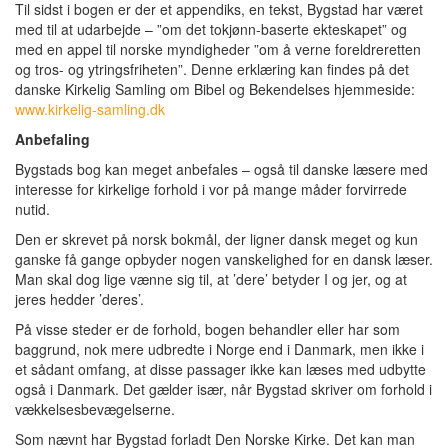
Til sidst i bogen er der et appendiks, en tekst, Bygstad har været
med til at udarbejde – ”om det tokjønn-baserte ekteskapet” og
med en appel til norske myndigheder ”om å verne foreldreretten
og tros- og ytringsfriheten”. Denne erklæring kan findes på det
danske Kirkelig Samling om Bibel og Bekendelses hjemmeside:
www.kirkelig-samling.dk
Anbefaling
Bygstads bog kan meget anbefales – også til danske læsere med
interesse for kirkelige forhold i vor på mange måder forvirrede
nutid.
Den er skrevet på norsk bokmål, der ligner dansk meget og kun
ganske få gange opbyder nogen vanskelighed for en dansk læser.
Man skal dog lige vænne sig til, at ’dere’ betyder I og jer, og at
jeres hedder ’deres’.
På visse steder er de forhold, bogen behandler eller har som
baggrund, nok mere udbredte i Norge end i Danmark, men ikke i
et sådant omfang, at disse passager ikke kan læses med udbytte
også i Danmark. Det gælder især, når Bygstad skriver om forhold i
vækkelsesbevægelserne.
Som nævnt har Bygstad forladt Den Norske Kirke. Det kan man