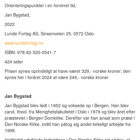
Orienteringspunkter i en forvirret tid,
Jan Bygstad,
2022
Lunde Forlag AS, Sinsenveien 25, 0572 Oslo.
www.lundeforlag.no
ISBN: 978-82-520-0541-7
424 sider
Prisen synes oprindeligt at have været 329,- norske kroner; den
synes her i foråret 2024 at være 249,- norske kroner.
Jan Bygstad
Jan Bygstad blev født i 1952 og voksede op i Bergen. Han blev
cand. theol. fra Menighetsfakultetet i Oslo i 1979 og blev året efter
præsteviet i Bergen Domkirke. Derefter var han ansat som præst i
Den Norske Kirke, indtil han påtog sig andet kirkeligt arbejde fra
1998.
Imidlertid udviklede forholdene i Den Norske Kirke sig sådan, at