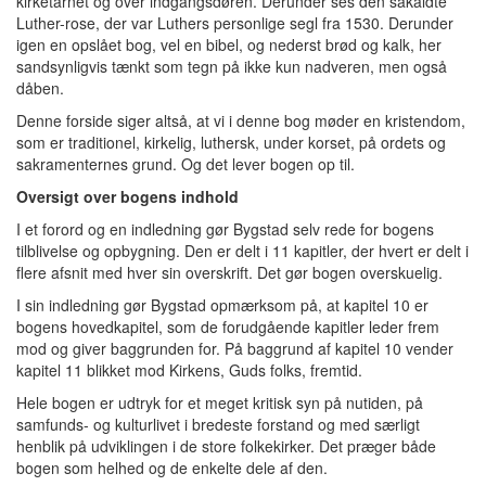
kirketårnet og over indgangsdøren. Derunder ses den såkaldte
Luther-rose, der var Luthers personlige segl fra 1530. Derunder
igen en opslået bog, vel en bibel, og nederst brød og kalk, her
sandsynligvis tænkt som tegn på ikke kun nadveren, men også
dåben.
Denne forside siger altså, at vi i denne bog møder en kristendom,
som er traditionel, kirkelig, luthersk, under korset, på ordets og
sakramenternes grund. Og det lever bogen op til.
Oversigt over bogens indhold
I et forord og en indledning gør Bygstad selv rede for bogens
tilblivelse og opbygning. Den er delt i 11 kapitler, der hvert er delt i
flere afsnit med hver sin overskrift. Det gør bogen overskuelig.
I sin indledning gør Bygstad opmærksom på, at kapitel 10 er
bogens hovedkapitel, som de forudgående kapitler leder frem
mod og giver baggrunden for. På baggrund af kapitel 10 vender
kapitel 11 blikket mod Kirkens, Guds folks, fremtid.
Hele bogen er udtryk for et meget kritisk syn på nutiden, på
samfunds- og kulturlivet i bredeste forstand og med særligt
henblik på udviklingen i de store folkekirker. Det præger både
bogen som helhed og de enkelte dele af den.