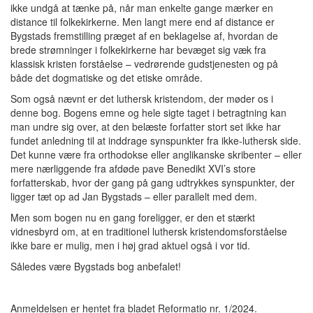
ikke undgå at tænke på, når man enkelte gange mærker en
distance til folkekirkerne. Men langt mere end af distance er
Bygstads fremstilling præget af en beklagelse af, hvordan de
brede strømninger i folkekirkerne har bevæget sig væk fra
klassisk kristen forståelse – vedrørende gudstjenesten og på
både det dogmatiske og det etiske område.
Som også nævnt er det luthersk kristendom, der møder os i
denne bog. Bogens emne og hele sigte taget i betragtning kan
man undre sig over, at den belæste forfatter stort set ikke har
fundet anledning til at inddrage synspunkter fra ikke-luthersk side.
Det kunne være fra orthodokse eller anglikanske skribenter – eller
mere nærliggende fra afdøde pave Benedikt XVI’s store
forfatterskab, hvor der gang på gang udtrykkes synspunkter, der
ligger tæt op ad Jan Bygstads – eller parallelt med dem.
Men som bogen nu en gang foreligger, er den et stærkt
vidnesbyrd om, at en traditionel luthersk kristendomsforståelse
ikke bare er mulig, men i høj grad aktuel også i vor tid.
Således være Bygstads bog anbefalet!
Anmeldelsen er hentet fra bladet Reformatio nr. 1/2024.