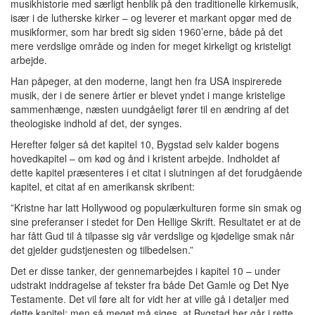
musikhistorie med særligt henblik på den traditionelle kirkemusik,
især i de lutherske kirker – og leverer et markant opgør med de
musikformer, som har bredt sig siden 1960’erne, både på det
mere verdslige område og inden for meget kirkeligt og kristeligt
arbejde.
Han påpeger, at den moderne, langt hen fra USA inspirerede
musik, der i de senere årtier er blevet yndet i mange kristelige
sammenhænge, næsten uundgåeligt fører til en ændring af det
theologiske indhold af det, der synges.
Herefter følger så det kapitel 10, Bygstad selv kalder bogens
hovedkapitel – om kød og ånd i kristent arbejde. Indholdet af
dette kapitel præsenteres i et citat i slutningen af det forudgående
kapitel, et citat af en amerikansk skribent:
”Kristne har latt Hollywood og populærkulturen forme sin smak og
sine preferanser i stedet for Den Hellige Skrift. Resultatet er at de
har fått Gud til å tilpasse sig vår verdslige og kjødelige smak når
det gjelder gudstjenesten og tilbedelsen.”
Det er disse tanker, der gennemarbejdes i kapitel 10 – under
udstrakt inddragelse af tekster fra både Det Gamle og Det Nye
Testamente. Det vil føre alt for vidt her at ville gå i detaljer med
dette kapitel; men så meget må siges, at Bygstad her går i rette