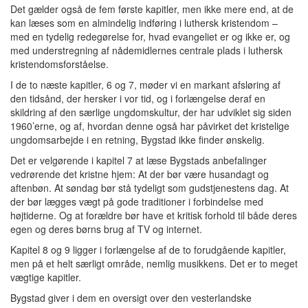
Det gælder også de fem første kapitler, men ikke mere end, at de
kan læses som en almindelig indføring i luthersk kristendom –
med en tydelig redegørelse for, hvad evangeliet er og ikke er, og
med understregning af nådemidlernes centrale plads i luthersk
kristendomsforståelse.
I de to næste kapitler, 6 og 7, møder vi en markant afsløring af
den tidsånd, der hersker i vor tid, og i forlængelse deraf en
skildring af den særlige ungdomskultur, der har udviklet sig siden
1960’erne, og af, hvordan denne også har påvirket det kristelige
ungdomsarbejde i en retning, Bygstad ikke finder ønskelig.
Det er velgørende i kapitel 7 at læse Bygstads anbefalinger
vedrørende det kristne hjem: At der bør være husandagt og
aftenbøn. At søndag bør stå tydeligt som gudstjenestens dag. At
der bør lægges vægt på gode traditioner i forbindelse med
højtiderne. Og at forældre bør have et kritisk forhold til både deres
egen og deres børns brug af TV og internet.
Kapitel 8 og 9 ligger i forlængelse af de to forudgående kapitler,
men på et helt særligt område, nemlig musikkens. Det er to meget
vægtige kapitler.
Bygstad giver i dem en oversigt over den vesterlandske