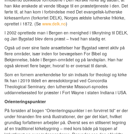
han ikke ønskede at vende tilbage til en præstetjeneste i den. Det
førte til, at han kom i forbindelse med Det evangelisk-lutherske
kirkesamfunn (forkortet DELK), Norges ældste lutherske frikirke,
oprettet i 1872. (Se
www.delk.no
)
I 2002 oprettede man i Bergen en menighed i tilknytning til DELK,
og Jan Bygstad blev dens præst – hvad han stadig er.
Også ud over sine faste ansættelser har Bygstad været aktiv på
flere områder, især inden for bevægelsen For Bibel og
Bekjennelse, både i Bergen-området og på landsplan. Han har
også skrevet flere bøger, hvoraf to er oversat til dansk.
Som en fornem anerkendelse for sin indsats for theologi og kirke
fik han i 2019 tildelt en æresdoktorgrad ved Concordia
Theological Seminary, den lutherske Missouri-synodes
uddannelsessted for præster i Fort Wayne i staten Indiana i USA.
Orienteringspunkter
På forsiden af bogen ”Orienteringspunkter i en forvirret tid” er der
under hinanden fire små illustrationer, der gør det klart, hvilket
grundlag forfatteren arbejder på. Øverst ses en stiliseret tegning
af en traditionel kirkebygning – med kors både på toppen af