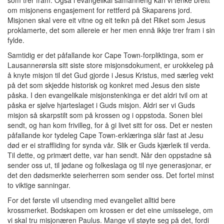
som trer fram. Også i evangelikal samanheng kan vi tenke breitt
om misjonens engasjement for rettferd på Skaparens jord.
Misjonen skal vere eit vitne og eit teikn på det Riket som Jesus
proklamerte, det som allereie er her men ennå ikkje trer fram i sin
fylde.
Samtidig er det påfallande kor Cape Town-forpliktinga, som er
Lausannerørsla sitt siste store misjonsdokument, er urokkeleg på
å knyte misjon til det Gud gjorde i Jesus Kristus, med særleg vekt
på det som skjedde historisk og konkret med Jesus den siste
påska. I den evangelikale misjonstenkinga er det aldri tvil om at
påska er sjølve hjarteslaget i Guds misjon. Aldri ser vi Guds
misjon så skarpstilt som på krossen og i oppstoda. Sonen blei
sendt, og han kom frivilleg, for å gi livet sitt for oss. Det er nesten
påfallande kor tydeleg Cape Town-erklæringa slår fast at Jesu
død er ei straffliding for synda vår. Slik er Guds kjærleik til verda.
Til dette, og primært dette, var han sendt. Når den oppstadne så
sender oss ut, til jødane og folkeslaga og til nye generasjonar, er
det den dødsmerkte seierherren som sender oss. Det fortel minst
to viktige sanningar.
For det første vil utsending med evangeliet alltid bere
krossmerket. Bodskapen om krossen er det eine umisselege, om
vi skal tru misjonæren Paulus. Mange vil støyte seg på det, fordi