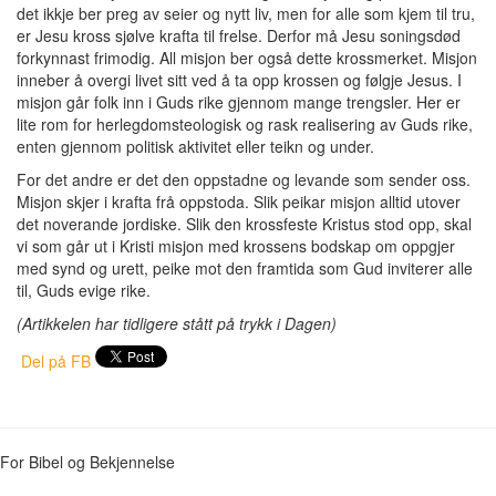
det ikkje ber preg av seier og nytt liv, men for alle som kjem til tru,
er Jesu kross sjølve krafta til frelse. Derfor må Jesu soningsdød
forkynnast frimodig. All misjon ber også dette krossmerket. Misjon
inneber å overgi livet sitt ved å ta opp krossen og følgje Jesus. I
misjon går folk inn i Guds rike gjennom mange trengsler. Her er
lite rom for herlegdomsteologisk og rask realisering av Guds rike,
enten gjennom politisk aktivitet eller teikn og under.
For det andre er det den oppstadne og levande som sender oss.
Misjon skjer i krafta frå oppstoda. Slik peikar misjon alltid utover
det noverande jordiske. Slik den krossfeste Kristus stod opp, skal
vi som går ut i Kristi misjon med krossens bodskap om oppgjer
med synd og urett, peike mot den framtida som Gud inviterer alle
til, Guds evige rike.
(Artikkelen har tidligere stått på trykk i Dagen)
Del på FB
For Bibel og Bekjennelse