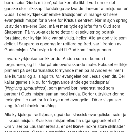
berre seier ‘Guds misjon’, så tenker alle likt. Tvert om er det
ganske stor ulikskap i forståinga av kva det inneber at misjonen er
Guds. I den kyrkjeøkumeniske tradisjonen vil mange kritisere
evangelisk misjon for å vere for Kristus-sentrert. Når misjon spring
ut av den tre-eine Gud, må vi meir tydeleg løfte fram Gud som
Skaparen. På 1960-talet førte dette til ei sekulær og politisk
forståing, der kyrkja ikkje var så viktig, heller. Alle av god vilje som
deltok i Skaparens oppdrag for rettferd og fred, var i fronten av
Guds misjon. Vårt evige forhold til Gud kom i bakgrunnen.
I nyare kyrkjeøkumenikk er det Anden som er komen i
forgrunnen, og til tider på ein overraskande måte. Fokuset er ikkje
primært på det karismatisk fornyande men på at Anden er nær i
alle kulturar og all slags tru
før
evangeliet om Jesus kjem dit. Dei
kallar gjerne slik tru for ‘livgjevande åndelege tradisjonar’
(
lifegiving spiritualities
), som jamvel bør inviterast med som
partnar i Guds misjon saman med kyrkja. Derfor uttrykker denne
teologien lite nød for å nå nye med evangeliet. Då er vi ganske
langt frå ei bibelsk forståing.
Alle kyrkjelege tradisjonar, også den klassisk evangeliske, seier ja
til ‘Guds misjon’. Kvar kan misjon elles ha utgangspunktet sitt?
Om vi ser på Lausannerørsla, er det likevel nokre store skilnader