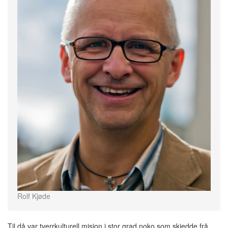
Rolf Kjøde
Til då var tverrkulturell misjon i stor grad noko som skjedde frå