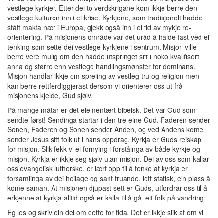
vestlege kyrkjer. Etter dei to verdskrigane kom ikkje berre den
vestlege kulturen inn i ei krise. Kyrkjene, som tradisjonelt hadde
stått makta nær i Europa, gjekk også inn i ei tid av mykje re-
orientering. På misjonens område var det uråd å halde fast ved ei
tenking som sette dei vestlege kyrkjene i sentrum. Misjon ville
berre vere mulig om den hadde utspringet sitt i noko kvalifisert
anna og større enn vestlege handlingsmønster for dominans.
Misjon handlar ikkje om spreiing av vestleg tru og religion men
kan berre rettferdiggjerast dersom vi orienterer oss ut frå
misjonens kjelde, Gud sjølv.
På mange måtar er det elementært bibelsk. Det var Gud som
sendte først! Sendinga startar i den tre-eine Gud. Faderen sender
Sonen, Faderen og Sonen sender Anden, og ved Andens kome
sender Jesus sitt folk ut i hans oppdrag. Kyrkja er Guds reiskap
for misjon. Slik fekk vi ei fornying i forståinga av både kyrkje og
misjon. Kyrkja er ikkje seg sjølv utan misjon. Dei av oss som kallar
oss evangelisk lutherske, er lært opp til å tenke at kyrkja er
forsamlinga av dei heilage og sant truande, lett statisk, ein plass å
kome saman. At misjonen djupast sett er Guds, utfordrar oss til å
erkjenne at kyrkja alltid også er kalla til å gå, eit folk på vandring.
Eg les og skriv ein del om dette for tida. Det er ikkje slik at om vi