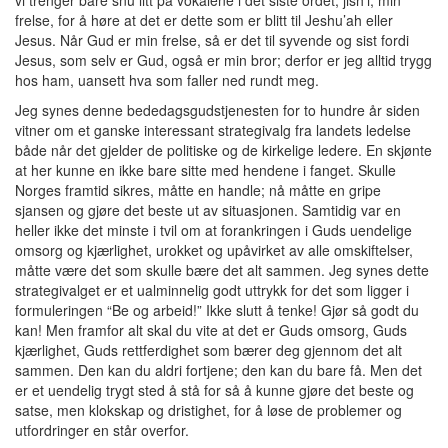
vi trenger bare snu litt på vokalene i det siste ordet, jish’i, min
frelse, for å høre at det er dette som er blitt til Jeshu’ah eller
Jesus. Når Gud er min frelse, så er det til syvende og sist fordi
Jesus, som selv er Gud, også er min bror; derfor er jeg alltid trygg
hos ham, uansett hva som faller ned rundt meg.
Jeg synes denne bededagsgudstjenesten for to hundre år siden
vitner om et ganske interessant strategivalg fra landets ledelse
både når det gjelder de politiske og de kirkelige ledere. En skjønte
at her kunne en ikke bare sitte med hendene i fanget. Skulle
Norges framtid sikres, måtte en handle; nå måtte en gripe
sjansen og gjøre det beste ut av situasjonen. Samtidig var en
heller ikke det minste i tvil om at forankringen i Guds uendelige
omsorg og kjærlighet, urokket og upåvirket av alle omskiftelser,
måtte være det som skulle bære det alt sammen. Jeg synes dette
strategivalget er et ualminnelig godt uttrykk for det som ligger i
formuleringen “Be og arbeid!” Ikke slutt å tenke! Gjør så godt du
kan! Men framfor alt skal du vite at det er Guds omsorg, Guds
kjærlighet, Guds rettferdighet som bærer deg gjennom det alt
sammen. Den kan du aldri fortjene; den kan du bare få. Men det
er et uendelig trygt sted å stå for så å kunne gjøre det beste og
satse, men klokskap og dristighet, for å løse de problemer og
utfordringer en står overfor.