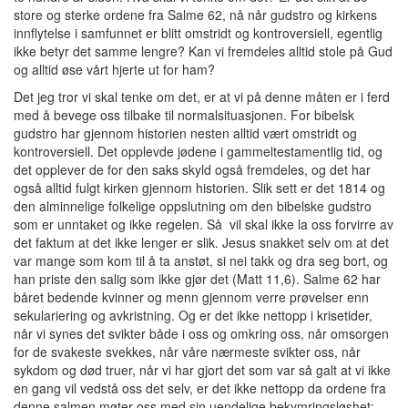
store og sterke ordene fra Salme 62, nå når gudstro og kirkens
innflytelse i samfunnet er blitt omstridt og kontroversiell, egentlig
ikke betyr det samme lengre? Kan vi fremdeles alltid stole på Gud
og alltid øse vårt hjerte ut for ham?
Det jeg tror vi skal tenke om det, er at vi på denne måten er i ferd
med å bevege oss tilbake til normalsituasjonen. For bibelsk
gudstro har gjennom historien nesten alltid vært omstridt og
kontroversiell. Det opplevde jødene i gammeltestamentlig tid, og
det opplever de for den saks skyld også fremdeles, og det har
også alltid fulgt kirken gjennom historien. Slik sett er det 1814 og
den alminnelige folkelige oppslutning om den bibelske gudstro
som er unntaket og ikke regelen. Så vil skal ikke la oss forvirre av
det faktum at det ikke lenger er slik. Jesus snakket selv om at det
var mange som kom til å ta anstøt, si nei takk og dra seg bort, og
han priste den salig som ikke gjør det (Matt 11,6). Salme 62 har
båret bedende kvinner og menn gjennom verre prøvelser enn
sekulariering og avkristning. Og er det ikke nettopp i krisetider,
når vi synes det svikter både i oss og omkring oss, når omsorgen
for de svakeste svekkes, når våre nærmeste svikter oss, når
sykdom og død truer, når vi har gjort det som var så galt at vi ikke
en gang vil vedstå oss det selv, er det ikke nettopp da ordene fra
denne salmen møter oss med sin uendelige bekymringsløshet: