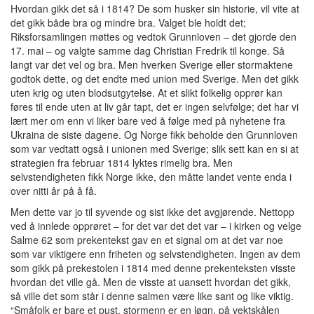
Hvordan gikk det så i 1814? De som husker sin historie, vil vite at
det gikk både bra og mindre bra. Valget ble holdt det;
Riksforsamlingen møttes og vedtok Grunnloven – det gjorde den
17. mai – og valgte samme dag Christian Fredrik til konge. Så
langt var det vel og bra. Men hverken Sverige eller stormaktene
godtok dette, og det endte med union med Sverige. Men det gikk
uten krig og uten blodsutgytelse. At et slikt folkelig opprør kan
føres til ende uten at liv går tapt, det er ingen selvfølge; det har vi
lært mer om enn vi liker bare ved å følge med på nyhetene fra
Ukraina de siste dagene. Og Norge fikk beholde den Grunnloven
som var vedtatt også i unionen med Sverige; slik sett kan en si at
strategien fra februar 1814 lyktes rimelig bra. Men
selvstendigheten fikk Norge ikke, den måtte landet vente enda i
over nitti år på å få.
Men dette var jo til syvende og sist ikke det avgjørende. Nettopp
ved å innlede opprøret – for det var det det var – i kirken og velge
Salme 62 som prekentekst gav en et signal om at det var noe
som var viktigere enn friheten og selvstendigheten. Ingen av dem
som gikk på prekestolen i 1814 med denne prekenteksten visste
hvordan det ville gå. Men de visste at uansett hvordan det gikk,
så ville det som står i denne salmen være like sant og like viktig.
“Småfolk er bare et pust, stormenn er en løgn, på vektskålen