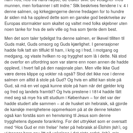
munnen, men forbanner i sitt indre.” Slik beskrives fiendene i v. 4 i
denne salmen, og kirkegjengerne denne fredagen for to hundre
år siden må ha opplevd dette som en ganske god beskrivelse av
Europas stormakter som skaltet og valtet med folks skjebner uten
noen tanke for hva de selv ville og hva som tjente dem best.
Men det som taler tydeligst fra denne salmen, er likevel tilliten til
Guds makt, Guds omsorg og Guds kjærlighet. I generasjoner
hadde folk tatt sin tilflukt til ham, i krig og i fred, i motgang og
medgang, og visste hvilken ro og trygghet som lå i dette. Nå stod
de overfor en utfordring som var større enn noen annen de hadde
opplevd, i hvert fall på den nasjonale plan. Men ville ikke Gud
være deres klippe og vokter nå også? Stod det ikke noe i denne
salmen om alltid å stole på Gud? Og hvis en alltid kan stole på
Gud, så må en vel også kunne stole på ham når det gjelder krig
og fred og landets framtid? Og hvis prestene i 1814 hadde fått
med seg så mye fra sitt studium i København – for det var der
hadde studert alle sammen – at de husket sin hebraisk, så gjorde
de kanskje menighetene oppmerksom på at de denne teksten
også kan forstås som en henvisning til Jesus som denne
trygghetens dypeste forankring. For det uttrykket som er oversatt
med “Hos Gud er min frelse” heter på hebraisk al-Elohim jish’i, og