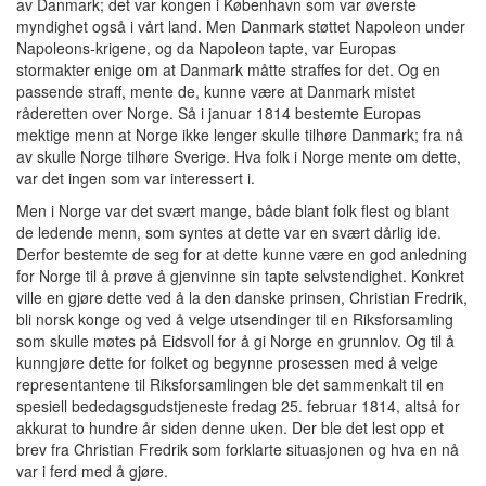
av Danmark; det var kongen i København som var øverste
myndighet også i vårt land. Men Danmark støttet Napoleon under
Napoleons-krigene, og da Napoleon tapte, var Europas
stormakter enige om at Danmark måtte straffes for det. Og en
passende straff, mente de, kunne være at Danmark mistet
råderetten over Norge. Så i januar 1814 bestemte Europas
mektige menn at Norge ikke lenger skulle tilhøre Danmark; fra nå
av skulle Norge tilhøre Sverige. Hva folk i Norge mente om dette,
var det ingen som var interessert i.
Men i Norge var det svært mange, både blant folk flest og blant
de ledende menn, som syntes at dette var en svært dårlig ide.
Derfor bestemte de seg for at dette kunne være en god anledning
for Norge til å prøve å gjenvinne sin tapte selvstendighet. Konkret
ville en gjøre dette ved å la den danske prinsen, Christian Fredrik,
bli norsk konge og ved å velge utsendinger til en Riksforsamling
som skulle møtes på Eidsvoll for å gi Norge en grunnlov. Og til å
kunngjøre dette for folket og begynne prosessen med å velge
representantene til Riksforsamlingen ble det sammenkalt til en
spesiell bededagsgudstjeneste fredag 25. februar 1814, altså for
akkurat to hundre år siden denne uken. Der ble det lest opp et
brev fra Christian Fredrik som forklarte situasjonen og hva en nå
var i ferd med å gjøre.