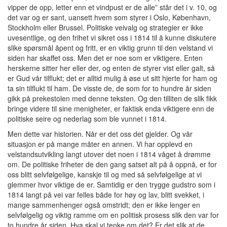
vipper de opp, letter enn et vindpust er de alle” står det i v. 10, og
det var og er sant, uansett hvem som styrer i Oslo, København,
Stockholm eller Brussel. Politiske veivalg og strategier er ikke
uvesentlige, og den frihet vi sikret oss i 1814 til å kunne diskutere
slike spørsmål åpent og fritt, er en viktig grunn til den velstand vi
siden har skaffet oss. Men det er noe som er viktigere. Enten
herskerne sitter her eller der, og enten de styrer vist eller galt, så
er Gud vår tilflukt; det er alltid mulig å øse ut sitt hjerte for ham og
ta sin tilflukt til ham. De visste de, de som for to hundre år siden
gikk på prekestolen med denne teksten. Og den tilliten de slik fikk
bringe videre til sine menigheter, er faktisk enda viktigere enn de
politiske seire og nederlag som ble vunnet i 1814.
Men dette var historien. Når er det oss det gjelder. Og vår
situasjon er på mange måter en annen. Vi har opplevd en
velstandsutvikling langt utover det noen i 1814 våget å drømme
om. De politiske friheter de den gang satset alt på å oppnå, er for
oss blitt selvfølgelige, kanskje til og med så selvfølgelige at vi
glemmer hvor viktige de er. Samtidig er den trygge gudstro som i
1814 langt på vei var felles både for høy og lav, blitt svekket, i
mange sammenhenger også omstridt; den er ikke lenger en
selvfølgelig og viktig ramme om en politisk prosess slik den var for
to hundre år siden. Hva skal vi tenke om det? Er det slik at de