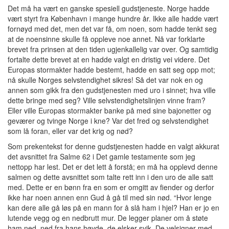
Det må ha vært en ganske spesiell gudstjeneste. Norge hadde
vært styrt fra København i mange hundre år. Ikke alle hadde vært
fornøyd med det, men det var få, om noen, som hadde tenkt seg
at de noensinne skulle få oppleve noe annet. Nå var forklarte
brevet fra prinsen at den tiden ugjenkallelig var over. Og samtidig
fortalte dette brevet at en hadde valgt en dristig vei videre. Det
Europas stormakter hadde bestemt, hadde en satt seg opp mot;
nå skulle Norges selvstendighet sikres! Så det var nok en og
annen som gikk fra den gudstjenesten med uro i sinnet; hva ville
dette bringe med seg? Ville selvstendighetslinjen vinne fram?
Eller ville Europas stormakter banke på med sine bajonetter og
geværer og tvinge Norge i kne? Var det fred og selvstendighet
som lå foran, eller var det krig og nød?
Som prekentekst for denne gudstjenesten hadde en valgt akkurat
det avsnittet fra Salme 62 i Det gamle testamente som jeg
nettopp har lest. Det er det lett å forstå; en må ha opplevd denne
salmen og dette avsnittet som talte rett inn i den uro de alle satt
med. Dette er en bønn fra en som er omgitt av fiender og derfor
ikke har noen annen enn Gud å gå til med sin nød. “Hvor lenge
kan dere alle gå løs på en mann for å slå ham i hjel? Han er jo en
lutende vegg og en nedbrutt mur. De legger planer om å støte
ham ned, ned fra hans høyde, de elsker svik. De velsigner med