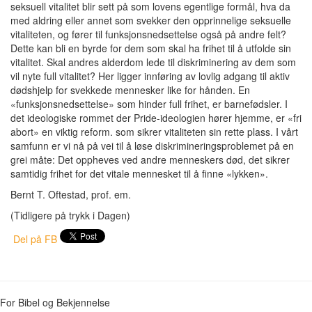
seksuell vitalitet blir sett på som lovens egentlige formål, hva da
med aldring eller annet som svekker den opprinnelige seksuelle
vitaliteten, og fører til funksjonsnedsettelse også på andre felt?
Dette kan bli en byrde for dem som skal ha frihet til å utfolde sin
vitalitet. Skal andres alderdom lede til diskriminering av dem som
vil nyte full vitalitet? Her ligger innføring av lovlig adgang til aktiv
dødshjelp for svekkede mennesker like for hånden. En
«funksjonsnedsettelse» som hinder full frihet, er barnefødsler. I
det ideologiske rommet der Pride-ideologien hører hjemme, er «fri
abort» en viktig reform. som sikrer vitaliteten sin rette plass. I vårt
samfunn er vi nå på vei til å løse diskrimineringsproblemet på en
grei måte: Det oppheves ved andre menneskers død, det sikrer
samtidig frihet for det vitale mennesket til å finne «lykken».
Bernt T. Oftestad, prof. em.
(Tidligere på trykk i Dagen)
Del på FB
For Bibel og Bekjennelse