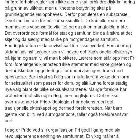
innføre forholdsregler som ikke alene skal forhindre diskriminering
på grunn av ulikhet, men ulikhetens betydning skal på
grunnleggende vis oppheves. Derfor postuleres en substansiell
likhet mellom alle former for seksualitet. De kan alle realisere
menneskets vesensgitte vitalitet og da på en mangfoldig måte.
Det overordnede formål for stat og samfunn blir da å sikre at det
skjer og da særlig med tanke på morgendagens samfunn.
Endringskraften er da bevisst satt inn i skoleverket. Personer og
utdanningsinstitusjoner som vil hevde det tradisjonelle etiske syn
på kjønn og samliv, vil man blokkere. Lærere som står opp mot Fri
fordi foreningens kjønnsteori ikke stemmer med virkeligheten og
derfor ikke bør legge føringer for undervisningen, trues med
oppsigelse. Barn skal så tidlig som mulig lære å velge den form
for seksualitet som passer for dem, og slik kunne foreta stadig
nye valg blant de ulike seksualvariantene. Mange foreldre har
protestert mot slik opplæring, men neglisjeres. Det er ikke
overraskende for Pride-ideologien har dekonstruert det
tradisjonelle ekteskapet og dermed foreldreretten. Når barn
gjerne kan bli til ved surrogatmødre, faller også foreldreansvar
bort.
I dag er Pride ved sin organisasjon Fri godt i gang med sin
revolusjonerende endring av samfunnet. Et viktig mål er å