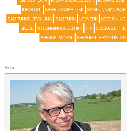
KJØNNSTEORI
KJØNNSREVOLUSJON
KJØNNSKAMP
IDEOLOGI
SAMFUNNSKRITIKK
SAMFUNNSANSVAR
SAMFUNNSUTVIKLING
SAMFUNN
LOVVERK
LOVGIVNING
SKOLE
UTDANNINGSPOLITIKK
FRI
SEKSUALETIKK
SEKSUALMORAL
SEKSUELL REVOLUSJON
Aktuelt