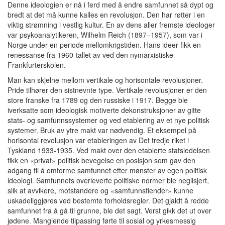
Denne ideologien er nå i ferd med å endre samfunnet så dypt og
bredt at det må kunne kalles en revolusjon. Den har røtter i en
viktig strømning i vestlig kultur. En av dens aller fremste ideologer
var psykoanalytikeren, Wilhelm Reich (1897–1957), som var i
Norge under en periode mellomkrigstiden. Hans ideer fikk en
renessanse fra 1960-tallet av ved den nymarxistiske
Frankfurterskolen.
Man kan skjelne mellom vertikale og horisontale revolusjoner.
Pride tilhører den sistnevnte type. Vertikale revolusjoner er den
store franske fra 1789 og den russiske i 1917. Begge ble
iverksatte som ideologisk motiverte dekonstruksjoner av gitte
stats- og samfunnssystemer og ved etablering av et nye politisk
systemer. Bruk av ytre makt var nødvendig. Et eksempel på
horisontal revolusjon var etableringen av Det tredje riket i
Tyskland 1933-1935. Ved makt over den etablerte statsledelsen
fikk en «privat» politisk bevegelse en posisjon som gav den
adgang til å omforme samfunnet etter mønster av egen politisk
ideologi. Samfunnets overleverte politiske normer ble neglisjert,
slik at avvikere, motstandere og «samfunnsfiender» kunne
uskadeliggjøres ved bestemte forholdsregler. Det gjaldt å redde
samfunnet fra å gå til grunne, ble det sagt. Verst gikk det ut over
jødene. Manglende tilpassing førte til sosial og yrkesmessig