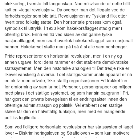
blokkering, i verste fall fangenskap. Noe misvisende er dette blitt
kalt en «legal revolusjon». Da overser man det illegale ved de
forholdsregler som ble tatt. Revolusjonen av Tyskland fikk etter
hvert bred folkelig støtte. Den horisontale prosess kom også
symbolsk til uttrykk. I 1933 kom hakekorsflagget stadig mer i
offentlig bruk. Ennå en tid ved siden av det gamle tyske
nasjonalflagget, men snart overtok hakekorsflagget som nasjonalt
banner. Hakekorset støtte man på i så å si alle sammenhenger.
Pride representerer en horisontal revolusjon, men i en ny og
annen utgave, fordi dens rammer er det etablerte demokratiske
statssystemet. Men den historiske analogien til Det tredje rike er
likevel vanskelig å overse. I det statlige/kommunale apparat er nå
en aktiv, men private, ikke-statlig organisasjonen Fri trukket inn
for omforming av samfunnet. Personer, persongrupper og miljøer
med plass i det statlige systemet, og som har sin bakgrunn i Fri,
har gjort den private bevegelsen til en endringsaktør innen den
offentlige administrasjon og politikk. Vel etablert i den statlige
sfære får den en halvstatlig funksjon, men med en manglende
politisk legitimitet.
Som ved tidligere horisontale revolusjoner har statssystemet laget
lover – Diskrimineringsloven og Straffeloven – som kan motivere