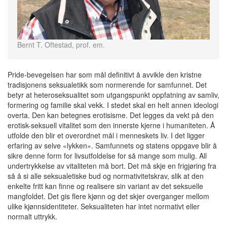
Bernt T. Oftestad, prof. em.
Pride-bevegelsen har som mål definitivt å avvikle den kristne
tradisjonens seksualetikk som normerende for samfunnet. Det
betyr at heteroseksualitet som utgangspunkt oppfatning av samliv,
formering og familie skal vekk. I stedet skal en helt annen ideologi
overta. Den kan betegnes erotisisme. Det legges da vekt på den
erotisk-seksuell vitalitet som den innerste kjerne i humaniteten. Å
utfolde den blir et overordnet mål i menneskets liv. I det ligger
erfaring av selve «lykken». Samfunnets og statens oppgave blir å
sikre denne form for livsutfoldelse for så mange som mulig. All
undertrykkelse av vitaliteten må bort. Det må skje en frigjøring fra
så å si alle seksualetiske bud og normativitetskrav, slik at den
enkelte fritt kan finne og realisere sin variant av det seksuelle
mangfoldet. Det gis flere kjønn og det skjer overganger mellom
ulike kjønnsidentiteter. Seksualiteten har intet normativt eller
normalt uttrykk.