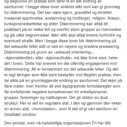
og begrunne en praksis som fører til en slik endring av
samfunnet. I begge disse lover anføres slikt som kan gi grunnlag
for diskriminering. Det kan være kjønn, graviditet og etnisitet
(nasjonal opprinnelse, avstamning og hudfarge), religion, livssyn,
funksjonsnedsettelse og alder. Diskriminering kan altså bli
praktisert på en rekke felt og overfor store grupper av mennesker
og gis ulike begrunnelser. Men slikt skal altså lovene forhindre og
eventuelt straffe. Men i begge disse lover blir diskriminering på
det seksuelle feltet skilt ut ved en nøyere og bredere presisering.
Diskriminering på grunn av «seksuell orientering»,
«kjønnsidentitet» eller «kjønnsuttrykk» må ikke finne sted, heter
det i loven. Dette har snevret inn det offentlig engasjement mot
diskriminering. Alt er konsentrert om det seksuelle feltet. Og det
er lagt føringer som ikke bare beskytter mot illegitim praksis, men
tar sikte på en grunnleggende endring av samfunnet. Det skjer på
flere måter, men fremfor alt ved dyptgripende forholdsregler som
får omfattende negative konsekvenser for enkeltpersoner,
grupper, foreninger og institusjoner. Det gir staten en dual
struktur. Her er det en regulære stat. I den og gjennom den virker
en annen stat, «homostaten», som til sist vil gi vårt samfunn en
(totalitær) struktur.
Den private, men nå halvstatlige organisasjonen Fri har fått