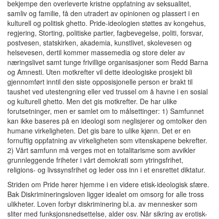
bekjempe den overleverte kristne oppfatning av seksualitet,
samliv og familie, få den utradert av opinionen og plassert i en
kulturell og politisk ghetto. Pride-ideologien støttes av kongehus,
regjering, Storting, politiske partier, fagbevegelse, politi, forsvar,
postvesen, statskirken, akademia, kunstlivet, skolevesen og
helsevesen, dertil kommer massemedia og store deler av
næringslivet samt tunge frivillige organisasjoner som Redd Barna
og Amnesti. Uten motkrefter vil dette ideologiske prosjekt bli
gjennomført inntil den siste opposisjonelle person er brakt til
taushet ved utestengning eller ved trussel om å havne i en sosial
og kulturell ghetto. Men det gis motkrefter. De har ulike
forutsetninger, men er samlet om to målsettinger: 1) Samfunnet
kan ikke baseres på en ideologi som neglisjerer og omtolker den
humane virkeligheten. Det gis bare to ulike kjønn. Det er en
fornuftig oppfatning av virkeligheten som vitenskapene bekrefter.
2) Vårt samfunn må verges mot en totalitarisme som avvikler
grunnleggende friheter i vårt demokrati som ytringsfrihet,
religions- og livssynsfrihet og leder oss inn i et ensrettet diktatur.
Striden om Pride hører hjemme i en videre etisk-ideologisk sfære.
Bak Diskrimineringsloven ligger idealet om omsorg for alle tross
ulikheter. Loven forbyr diskriminering bl.a. av mennesker som
sliter med funksjonsnedsettelse, alder osv. Når sikring av erotisk-