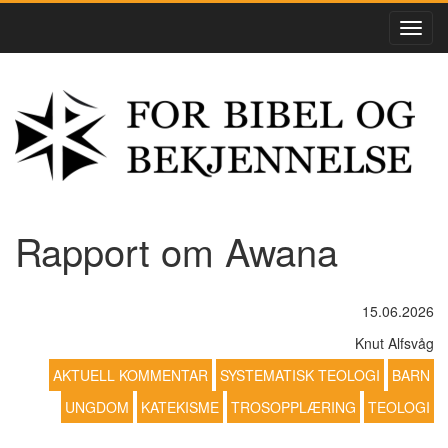
Rapport om Awana
15.06.2026
Knut Alfsvåg
AKTUELL KOMMENTAR
SYSTEMATISK TEOLOGI
BARN
UNGDOM
KATEKISME
TROSOPPLÆRING
TEOLOGI