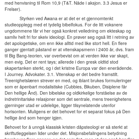
med henvisning til Rom 10,9 (T&T. Nåde i aksjon. 3.3 Jesus er
Frelser).
Styrken ved Awana er at det er et gjennomtenkt
studieopplegg med et tydelig bibelfokus. For de litt voksnere
ungdommene får vi her også konkret veiledning om ekteskap og
samliv helt fri for skeiv ideologi. En prøver seg også litt i retning av
det apologetiske, om enn ikke alltid med like stort hell. En flere
ganger gjentatt påstand er at vitenskapsmenn i 2400 år, dvs. fram
til Big Bang-teorien, var overbevist om at verden ikke var skapt,
men evig. Det er rent tøys; allerede i den gresk oldtid stod
skapertanken sterkt, og i det kristne Europa var den enerådende.
I Journey. Advokater. 3.1. Vitenskap er det bedre framstilt.
Treenighetslæren strever en med, og iblant brukes formuleringer
som er åpenbart modalistiske (Cubbies, Bikuben, Disiplene får
Den hellige Ånd). Den bibelske og oldkirkelige forståelse av de
indretrinitariske relasjoner som det sentrale, mens treenighetens
gjerninger utad er udelelige, ligger tilsynelatende utenfor
horisonten. Muligens er det behovet for et separat fokus på Den
hellige ånd som henger igjen.
Behovet for å unngå klassisk kristen dåpsteologi er så sterkt at
skriftutleggelsen lider under det. Misjonsbefalingens betydning