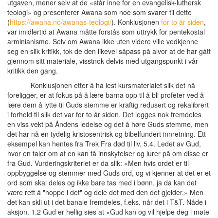
utgaven, mener selv at de «står inne for en evangelisk-luthersk
teologi» og presenterer Awana som noe som svarer til dette
(
https://awana.no/awanas-teologi/
). Konklusjonen
for to år siden
,
var imidlertid at Awana måtte forstås som uttrykk for pentekostal
arminianisme. Selv om Awana ikke uten videre ville vedkjenne
seg en slik kritikk, tok de den likevel såpass på alvor at de har gått
gjennom sitt materiale, visstnok delvis med utgangspunkt i vår
kritikk den gang.
Konklusjonen etter å ha lest kursmaterialet slik det nå
foreligger, er at fokus på å lære barna opp til å bli profeter ved å
lære dem å lytte til Guds stemme er kraftig redusert og rekalibrert
i forhold til slik det var for to år siden. Det legges nok fremdeles
en viss vekt på Åndens ledelse og det å høre Guds stemme, men
det har nå en tydelig kristosentrisk og bibelfundert innretning. Ett
eksempel kan hentes fra Trek Fra død til liv. 5.4. Ledet av Gud,
hvor en taler om at en kan få innskytelser og lurer på om disse er
fra Gud. Vurderingskriteriet er da slik: «Men hvis ordet er til
oppbyggelse og stemmer med Guds ord, og vi kjenner at det er et
ord som skal deles og ikke bare tas med i bønn, ja da kan det
være rett å "hoppe i det" og dele det med den det gjelder.» Men
det kan skli ut i det banale fremdeles, f.eks. når det i T&T. Nåde i
aksjon. 1.2 Gud er hellig sies at «Gud kan og vil hjelpe deg i møte