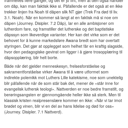
framheves flere ganger, og det er jo fint, men at den også handler
om dåp, kan man faktisk ikke si. Påfallende er det også at en ikke
trekker linjen fra Noah til dåpen slik NT gjør (Trek Fra død til liv.
3.1. Noah). Når en kommer så langt at en faktisk må si noe om
dåpen (Journey. Disipler. 7.2 Dåp), lar en alle ambisjoner om
lutherdom fare, og framstiller det lutherske og det baptistiske
dåpssyn som likeverdige varianter. Her kan det virke som er det
behovet for å kunne markedsføre Awana bredt som har overtatt
styringen. Det gjør at opplegget som helhet får en kraftig slagside,
hvor den pedagogiske gevinst om ligger i å gjøre trosopplæring til
dåpsopplæring, blir helt borte.
Både når det gjelder menneskesyn, frelsesforståelse og
sakramentforståelse virker Awana til å være utformet som
indirekte polemikk mot Luthers Lille katekisme, noe som unektelig
blir påfallende når de som står bak det, mener de «står inne for
evangelisk luthersk teologi». Nattverden er noe bedre framstilt, og
berøringsangsten er gjennomgående heller ikke så sterk. Men til
klassisk kristen realpresenslære kommer en ikke: «Når vi tar imot
brødet og vinen, blir vi en del av hans lidelse og død for oss»
(Journey. Disipler. 7.1 Nattverd).