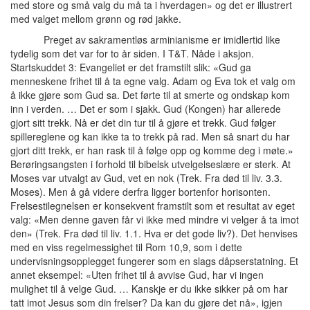
med store og små valg du må ta i hverdagen» og det er illustrert
med valget mellom grønn og rød jakke.
Preget av sakramentløs arminianisme er imidlertid like
tydelig som det var for to år siden. I T&T. Nåde i aksjon.
Startskuddet 3: Evangeliet er det framstilt slik: «Gud ga
menneskene frihet til å ta egne valg. Adam og Eva tok et valg om
å ikke gjøre som Gud sa. Det førte til at smerte og ondskap kom
inn i verden. … Det er som i sjakk. Gud (Kongen) har allerede
gjort sitt trekk. Nå er det din tur til å gjøre et trekk. Gud følger
spillereglene og kan ikke ta to trekk på rad. Men så snart du har
gjort ditt trekk, er han rask til å følge opp og komme deg i møte.»
Berøringsangsten i forhold til bibelsk utvelgelseslære er sterk. At
Moses var utvalgt av Gud, vet en nok (Trek. Fra død til liv. 3.3.
Moses). Men å gå videre derfra ligger bortenfor horisonten.
Frelsestilegnelsen er konsekvent framstilt som et resultat av eget
valg: «Men denne gaven får vi ikke med mindre vi velger å ta imot
den» (Trek. Fra død til liv. 1.1. Hva er det gode liv?). Det henvises
med en viss regelmessighet til Rom 10,9, som i dette
undervisningsopplegget fungerer som en slags dåpserstatning. Et
annet eksempel: «Uten frihet til å avvise Gud, har vi ingen
mulighet til å velge Gud. … Kanskje er du ikke sikker på om har
tatt imot Jesus som din frelser?
Da kan du gjøre det nå», igjen