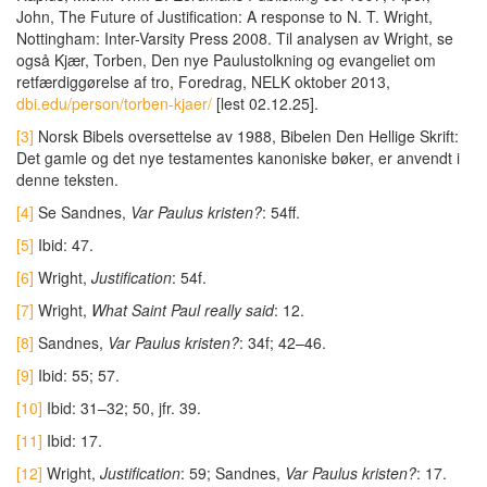
John, The Future of Justification: A response to N. T. Wright,
Nottingham: Inter-Varsity Press 2008. Til analysen av Wright, se
også Kjær, Torben, Den nye Paulustolkning og evangeliet om
retfærdiggørelse af tro, Foredrag, NELK oktober 2013,
dbi.edu/person/torben-kjaer/
[lest 02.12.25].
[3]
Norsk Bibels oversettelse av 1988, Bibelen Den Hellige Skrift:
Det gamle og det nye testamentes kanoniske bøker, er anvendt i
denne teksten.
[4]
Se Sandnes,
Var Paulus kristen?
: 54ff.
[5]
Ibid: 47.
[6]
Wright,
Justification
: 54f.
[7]
Wright,
What Saint Paul really said
: 12.
[8]
Sandnes,
Var Paulus kristen?
: 34f; 42–46.
[9]
Ibid: 55; 57.
[10]
Ibid: 31–32; 50, jfr. 39.
[11]
Ibid: 17.
[12]
Wright,
Justification
: 59; Sandnes,
Var Paulus kristen?
: 17.