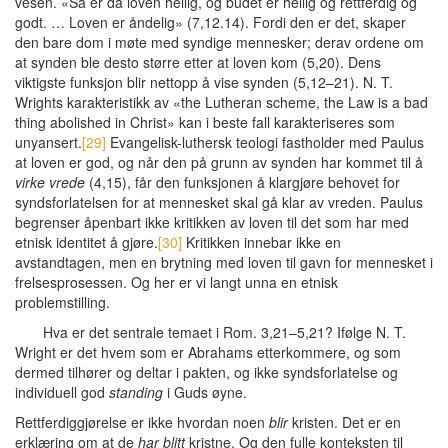
vesen. «Så er da loven hellig, og budet er hellig og rettferdig og
godt. … Loven er åndelig» (7,12.14). Fordi den er det, skaper
den bare dom i møte med syndige mennesker; derav ordene om
at synden ble desto større etter at loven kom (5,20). Dens
viktigste funksjon blir nettopp å vise synden (5,12–21). N. T.
Wrights karakteristikk av «the Lutheran scheme, the Law is a bad
thing abolished in Christ» kan i beste fall karakteriseres som
unyansert.
[29]
Evangelisk-luthersk teologi fastholder med Paulus
at loven er god, og når den på grunn av synden har kommet til å
virke vrede
(4,15), får den funksjonen å klargjøre behovet for
syndsforlatelsen for at mennesket skal gå klar av vreden. Paulus
begrenser åpenbart ikke kritikken av loven til det som har med
etnisk identitet å gjøre.
[30]
Kritikken innebar ikke en
avstandtagen, men en brytning med loven til gavn for mennesket i
frelsesprosessen. Og her er vi langt unna en etnisk
problemstilling.
Hva er det sentrale temaet i Rom. 3,21–5,21? Ifølge N. T.
Wright er det hvem som er Abrahams etterkommere, og som
dermed tilhører og deltar i pakten, og ikke syndsforlatelse og
individuell god
standing
i Guds øyne.
Rettferdiggjørelse er ikke hvordan noen
blir
kristen. Det er en
erklæring om at de
har blitt
kristne. Og den fulle konteksten til