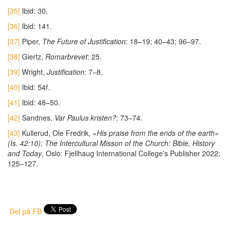
[35]
Ibid: 30.
[36]
Ibid: 141.
[37]
Piper,
The Future of Justification
: 18–19; 40–43; 96–97.
[38]
Giertz,
Romarbrevet
: 25.
[39]
Wright,
Justification
: 7–8.
[40]
Ibid: 54f.
[41]
Ibid: 48–50.
[42]
Sandnes,
Var Paulus kristen?
: 73–74.
[43]
Kullerud, Ole Fredrik,
«His praise from the ends of the earth»
(Is. 42:10): The Intercultural Misson of the Church: Bible, History
and Today
, Oslo: Fjellhaug International College’s Publisher 2022:
125–127.
Del på FB