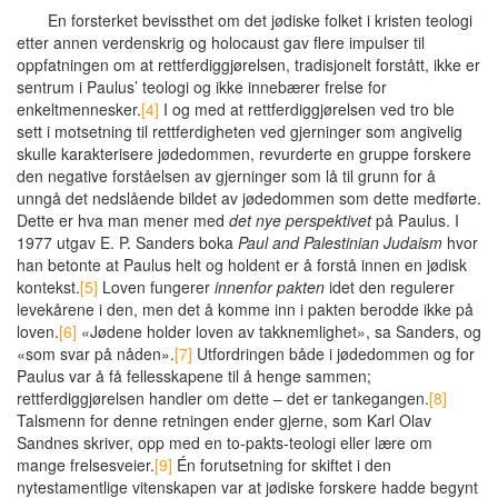
En forsterket bevissthet om det jødiske folket i kristen teologi
etter annen verdenskrig og holocaust gav flere impulser til
oppfatningen om at rettferdiggjørelsen, tradisjonelt forstått, ikke er
sentrum i Paulus’ teologi og ikke innebærer frelse for
enkeltmennesker.
[4]
I og med at rettferdiggjørelsen ved tro ble
sett i motsetning til rettferdigheten ved gjerninger som angivelig
skulle karakterisere jødedommen, revurderte en gruppe forskere
den negative forståelsen av gjerninger som lå til grunn for å
unngå det nedslående bildet av jødedommen som dette medførte.
Dette er hva man mener med
det nye perspektivet
på Paulus. I
1977 utgav E. P. Sanders boka
Paul and Palestinian Judaism
hvor
han betonte at Paulus helt og holdent er å forstå innen en jødisk
kontekst.
[5]
Loven fungerer
innenfor pakten
idet den regulerer
levekårene i den, men det å komme inn i pakten berodde ikke på
loven.
[6]
«Jødene holder loven av takknemlighet», sa Sanders, og
«som svar på nåden».
[7]
Utfordringen både i jødedommen og for
Paulus var å få fellesskapene til å henge sammen;
rettferdiggjørelsen handler om dette – det er tankegangen.
[8]
Talsmenn for denne retningen ender gjerne, som Karl Olav
Sandnes skriver, opp med en to-pakts-teologi eller lære om
mange frelsesveier.
[9]
Én forutsetning for skiftet i den
nytestamentlige vitenskapen var at jødiske forskere hadde begynt