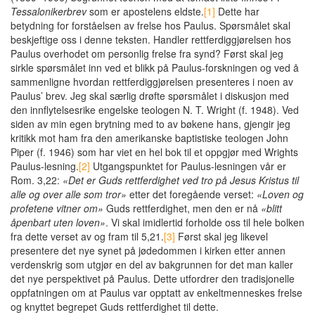
Tessalonikerbrev
som er apostelens eldste.
[1]
Dette har
betydning for forståelsen av frelse hos Paulus. Spørsmålet skal
beskjeftige oss i denne teksten. Handler rettferdiggjørelsen hos
Paulus overhodet om personlig frelse fra synd? Først skal jeg
sirkle spørsmålet inn ved et blikk på Paulus-forskningen og ved å
sammenligne hvordan rettferdiggjørelsen presenteres i noen av
Paulus’ brev. Jeg skal særlig drøfte spørsmålet i diskusjon med
den innflytelsesrike engelske teologen N. T. Wright (f. 1948). Ved
siden av min egen brytning med to av bøkene hans, gjengir jeg
kritikk mot ham fra den amerikanske baptistiske teologen John
Piper (f. 1946) som har viet en hel bok til et oppgjør med Wrights
Paulus-lesning.
[2]
Utgangspunktet for Paulus-lesningen vår er
Rom. 3,22:
«Det er Guds rettferdighet ved tro på Jesus Kristus til
alle og over alle som tror»
etter det foregående verset:
«Loven og
profetene vitner om»
Guds rettferdighet, men den er nå
«blitt
åpenbart uten loven»
. Vi skal imidlertid forholde oss til hele bolken
fra dette verset av og fram til 5,21.
[3]
Først skal jeg likevel
presentere det nye synet på jødedommen i kirken etter annen
verdenskrig som utgjør en del av bakgrunnen for det man kaller
det nye perspektivet på Paulus. Dette utfordrer den tradisjonelle
oppfatningen om at Paulus var opptatt av enkeltmenneskes frelse
og knyttet begrepet Guds rettferdighet til dette.