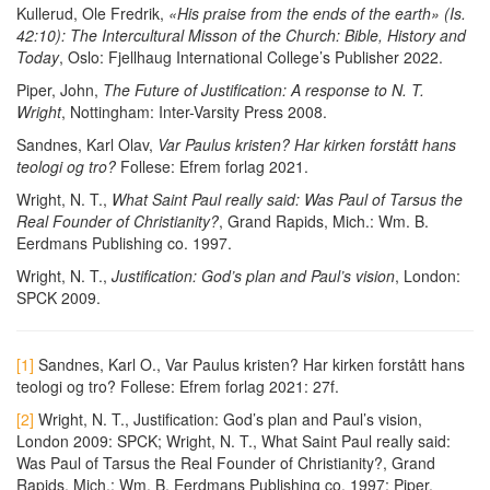
Kullerud, Ole Fredrik,
«His praise from the ends of the earth» (Is.
42:10): The Intercultural Misson of the Church: Bible, History and
Today
, Oslo: Fjellhaug International College’s Publisher 2022.
Piper, John,
The Future of Justification: A response to N. T.
Wright
, Nottingham: Inter-Varsity Press 2008.
Sandnes, Karl Olav,
Var Paulus kristen? Har kirken forstått hans
teologi og tro?
Follese: Efrem forlag 2021.
Wright, N. T.,
What Saint Paul really said: Was Paul of Tarsus the
Real Founder of Christianity?
, Grand Rapids, Mich.: Wm. B.
Eerdmans Publishing co. 1997.
Wright, N. T.,
Justification: God’s plan and Paul’s vision
, London:
SPCK 2009.
[1]
Sandnes, Karl O., Var Paulus kristen? Har kirken forstått hans
teologi og tro? Follese: Efrem forlag 2021: 27f.
[2]
Wright, N. T., Justification: God’s plan and Paul’s vision,
London 2009: SPCK; Wright, N. T., What Saint Paul really said:
Was Paul of Tarsus the Real Founder of Christianity?, Grand
Rapids, Mich.: Wm. B. Eerdmans Publishing co. 1997; Piper,