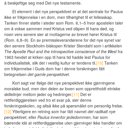
å beskjeftige seg med Det nye testamente.
Et element i det nye perspektivet er at det sentrale for Paulus
ikke er frikjennelse i en dom, men tilhørighet til et fellesskap.
Tanken finner støtte i steder som Rom. 6,1–5 hvor apostelen taler
om å vokse
sammen med
Kristus ved dåpen til hans død, og
noen vers senere sier at mottagerne av brevet hører Kristus til
(Rom. 6,8–9). En av premissleverandørene for det nye synet var
den senere Stockholm-biskopen Krister Stendahl som i artikkelen
The Apostle Paul and the introspective conscience of the West
fra
1963 hevdet at kirken opp til hans tid hadde lest Paulus for
individualistisk, slik det i vestlig kultur er tendens til.
[10]
Tanken
om frikjennelse i Guds dom har i denne forskningen fått
betegnelsen
det gamle perspektivet
.
Kort sagt var ifølge det nye perspektivet ikke gjerningene
moralske bud, men den delen av loven som opprettholdt etniske
skillelinjer mellom jøder og hedninger.
[11]
Det er
rettferdiggjørelsen ved tro et svar på, sier denne
forskningsskolen, og altså ikke på spørsmålet om personlig frelse.
[12]
Ytterligere en retning som har fått navnet
det radikalt nye
perspektivet
, eller
Paulus innenfor jødedommen
, har som
bærende idé at rettferdiggjørelse uten gjerninger ikke handler om