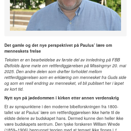
Det gamle og det nye perspektivet på Paulus’ lære om
menneskets frelse
Teksten er en bearbeidelse av første del av innledning på FBB
Østfolds åpne møte om rettferdiggjørelsen på Missingmyr 20. mai
2025. Den andre delen som drøfter forholdet mellom
rettferdiggjørelsen som en erklæring om mennesket fra Guds side
og som en reell endring av mennesket, vil bli publisert her i løpet
av kort tid.
Nytt syn på jødedommen i kirken etter annen verdenskrig
Et av synspunktene i den moderne bibelforskningen fra 1800-
tallet var at Paulus’ lære om rettferdiggjørelsen ikke hørte til de
eldste delene av budskapet hans. Dermed kunne den heller ikke
være budskapets sentrum. Den tyske forskeren William Wrede
(1859–1906) begrunnet teorien med at temaet ikke finnes i
1