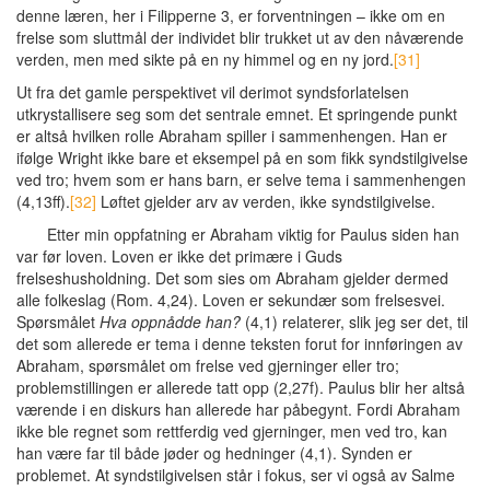
denne læren, her i Filipperne 3, er forventningen – ikke om en
frelse som sluttmål der individet blir trukket ut av den nåværende
verden, men med sikte på en ny himmel og en ny jord.
[31]
Ut fra det gamle perspektivet vil derimot syndsforlatelsen
utkrystallisere seg som det sentrale emnet. Et springende punkt
er altså hvilken rolle Abraham spiller i sammenhengen. Han er
ifølge Wright ikke bare et eksempel på en som fikk syndstilgivelse
ved tro; hvem som er hans barn, er selve tema i sammenhengen
(4,13ff).
[32]
Løftet gjelder arv av verden, ikke syndstilgivelse.
Etter min oppfatning er Abraham viktig for Paulus siden han
var før loven. Loven er ikke det primære i Guds
frelseshusholdning. Det som sies om Abraham gjelder dermed
alle folkeslag (Rom. 4,24). Loven er sekundær som frelsesvei.
Spørsmålet
Hva oppnådde han?
(4,1) relaterer, slik jeg ser det, til
det som allerede er tema i denne teksten forut for innføringen av
Abraham, spørsmålet om frelse ved gjerninger eller tro;
problemstillingen er allerede tatt opp (2,27f). Paulus blir her altså
værende i en diskurs han allerede har påbegynt. Fordi Abraham
ikke ble regnet som rettferdig ved gjerninger, men ved tro, kan
han være far til både jøder og hedninger (4,1). Synden er
problemet. At syndstilgivelsen står i fokus, ser vi også av Salme