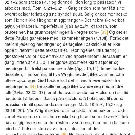
32,1–2 som siteres i 4,7 og dermed i den lengre passasjen vi
arbeider med, Rom. 3,21–5,21: «Salig er den som har fått sine
overtredelser forlatt og sine synder skjult. Salig er det menneske
som Herren ikke tilregner misgjerninger.» Det hebraiske verbet
יַּחְשְׁבֶ, yehkabesh, imperfektum (qal) av חָשַׁב, khabash, som
brukes her, har grunnbetydningen å «regne som».
[33]
Og det er
dette Paulus går videre med i sammenhengen (4,13ff). Forholdet
mellom jøder og hedninger og deltagelse i paktsfolket er ikke
oppe til debatt i dette tekstpartiet. Hedningenes inkludering i
gudsfolket var prinsipielt avklart ved apostelmøtet i Jerusalem en
gang i tiden år 48–50. Her gjorde apostlene klart at jøder og
hedninger blir frelst på samme måte (Apg. 15,11). Israel hadde
dessuten, i motsetning til hva Wright hevder, ikke bommet på å
utføre oppdraget Gud hadde kalt det til, ved å leve adskilt fra
hedningene.
[34]
De skulle nettopp ikke blande seg med andre
folk (2Mos 23,32–33) for at det skulle bestå, så Frelseren i sin tid
hadde det å fødes i. Jesus påla disiplene å holde seg til denne
praksisen inntil oppstandelsen (smlgn. Matt. 10,5–6; 15,24 og
28,19–20). Når Wright skriver at «hensikten med pakten … aldri
var at Skaperen simpelthen ønsket seg Israel som et særskilt folk,
uavhengig av skjebnen for resten av verden», men med den som
middel å frelse resten av verden, flater han ut den
frelseshistoriske dynamikken.
[35]
Nettopp ved at det jødiske folket