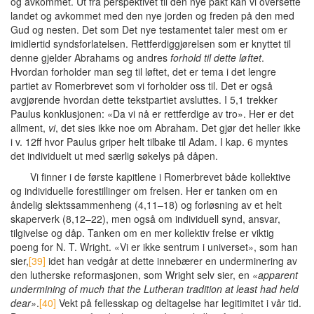
og avkommet. Ut fra perspektivet til den nye pakt kan vi oversette
landet og avkommet med den nye jorden og freden på den med
Gud og nesten. Det som Det nye testamentet taler mest om er
imidlertid syndsforlatelsen. Rettferdiggjørelsen som er knyttet til
denne gjelder Abrahams og andres
forhold til dette løftet
.
Hvordan forholder man seg til løftet, det er tema i det lengre
partiet av Romerbrevet som vi forholder oss til. Det er også
avgjørende hvordan dette tekstpartiet avsluttes. I 5,1 trekker
Paulus konklusjonen: «Da vi nå er rettferdige av tro». Her er det
allment,
vi
, det sies ikke noe om Abraham. Det gjør det heller ikke
i v. 12ff hvor Paulus griper helt tilbake til Adam. I kap. 6 myntes
det individuelt ut med særlig søkelys på dåpen.
Vi finner i de første kapitlene i Romerbrevet både kollektive
og individuelle forestillinger om frelsen. Her er tanken om en
åndelig slektssammenheng (4,11–18) og forløsning av et helt
skaperverk (8,12–22), men også om individuell synd, ansvar,
tilgivelse og dåp. Tanken om en mer kollektiv frelse er viktig
poeng for N. T. Wright. «Vi er ikke sentrum i universet», som han
sier,
[39]
idet han vedgår at dette innebærer en underminering av
den lutherske reformasjonen, som Wright selv sier, en
«apparent
undermining of much that the Lutheran tradition at least had held
dear»
.
[40]
Vekt på fellesskap og deltagelse har legitimitet i vår tid.