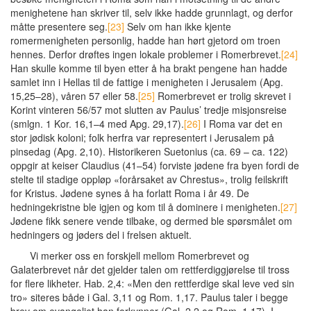
menighetene han skriver til, selv ikke hadde grunnlagt, og derfor
måtte presentere seg.
[23]
Selv om han ikke kjente
romermenigheten personlig, hadde han hørt gjetord om troen
hennes. Derfor drøftes ingen lokale problemer i Romerbrevet.
[24]
Han skulle komme til byen etter å ha brakt pengene han hadde
samlet inn i Hellas til de fattige i menigheten i Jerusalem (Apg.
15,25–28), våren 57 eller 58.
[25]
Romerbrevet er trolig skrevet i
Korint vinteren 56/57 mot slutten av Paulus’ tredje misjonsreise
(smlgn. 1 Kor. 16,1–4 med Apg. 29,17).
[26]
I Roma var det en
stor jødisk koloni; folk herfra var representert i Jerusalem på
pinsedag (Apg. 2,10). Historikeren Suetonius (ca. 69 – ca. 122)
oppgir at keiser Claudius (41–54) forviste jødene fra byen fordi de
stelte til stadige oppløp «forårsaket av Chrestus», trolig feilskrift
for Kristus. Jødene synes å ha forlatt Roma i år 49. De
hedningekristne ble igjen og kom til å dominere i menigheten.
[27]
Jødene fikk senere vende tilbake, og dermed ble spørsmålet om
hedningers og jøders del i frelsen aktuelt.
Vi merker oss en forskjell mellom Romerbrevet og
Galaterbrevet når det gjelder talen om rettferdiggjørelse til tross
for flere likheter. Hab. 2,4: «Men den rettferdige skal leve ved sin
tro» siteres både i Gal. 3,11 og Rom. 1,17. Paulus taler i begge
brev om evangeliet han forkynner (Gal. 2,2 og Rom. 1,17). I