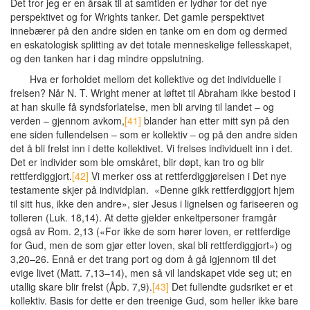
Det tror jeg er en årsak til at samtiden er lydhør for det nye
perspektivet og for Wrights tanker. Det gamle perspektivet
innebærer på den andre siden en tanke om en dom og dermed
en eskatologisk splitting av det totale menneskelige fellesskapet,
og den tanken har i dag mindre oppslutning.
Hva er forholdet mellom det kollektive og det individuelle i
frelsen? Når N. T. Wright mener at løftet til Abraham ikke bestod i
at han skulle få syndsforlatelse, men bli arving til landet – og
verden – gjennom avkom,
[41]
blander han etter mitt syn på den
ene siden fullendelsen – som er kollektiv – og på den andre siden
det å bli frelst inn i dette kollektivet. Vi frelses individuelt inn i det.
Det er individer som ble omskåret, blir døpt, kan tro og blir
rettferdiggjort.
[42]
Vi merker oss at rettferdiggjørelsen i Det nye
testamente skjer på individplan. «Denne gikk rettferdiggjort hjem
til sitt hus, ikke den andre», sier Jesus i lignelsen og fariseeren og
tolleren (Luk. 18,14). At dette gjelder enkeltpersoner framgår
også av Rom. 2,13 («For ikke de som hører loven, er rettferdige
for Gud, men de som gjør etter loven, skal bli rettferdiggjort») og
3,20–26. Ennå er det trang port og dom å gå igjennom til det
evige livet (Matt. 7,13–14), men så vil landskapet vide seg ut; en
utallig skare blir frelst (Åpb. 7,9).
[43]
Det fullendte gudsriket er et
kollektiv. Basis for dette er den treenige Gud, som heller ikke bare