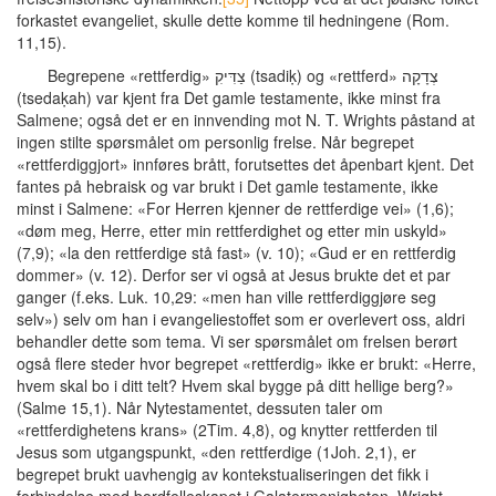
forkastet evangeliet, skulle dette komme til hedningene (Rom.
11,15).
Begrepene «rettferdig» צַדִּיקִ (tsadiḳ) og «rettferd» צְדָקָה
(tsedaḳah) var kjent fra Det gamle testamente, ikke minst fra
Salmene; også det er en innvending mot N. T. Wrights påstand at
ingen stilte spørsmålet om personlig frelse. Når begrepet
«rettferdiggjort» innføres brått, forutsettes det åpenbart kjent. Det
fantes på hebraisk og var brukt i Det gamle testamente, ikke
minst i Salmene: «For Herren kjenner de rettferdige vei» (1,6);
«døm meg, Herre, etter min rettferdighet og etter min uskyld»
(7,9); «la den rettferdige stå fast» (v. 10); «Gud er en rettferdig
dommer» (v. 12). Derfor ser vi også at Jesus brukte det et par
ganger (f.eks. Luk. 10,29: «men han ville rettferdiggjøre seg
selv») selv om han i evangeliestoffet som er overlevert oss, aldri
behandler dette som tema. Vi ser spørsmålet om frelsen berørt
også flere steder hvor begrepet «rettferdig» ikke er brukt: «Herre,
hvem skal bo i ditt telt? Hvem skal bygge på ditt hellige berg?»
(Salme 15,1). Når Nytestamentet, dessuten taler om
«rettferdighetens krans» (2Tim. 4,8), og knytter rettferden til
Jesus som utgangspunkt, «den rettferdige (1Joh. 2,1), er
begrepet brukt uavhengig av kontekstualiseringen det fikk i
forbindelse med bordfelleskapet i Galatermenigheten. Wright