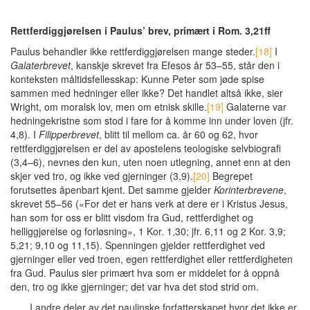
Rettferdiggjørelsen i Paulus’ brev, primært i Rom. 3,21ff
Paulus behandler ikke rettferdiggjørelsen mange steder.
[18]
I
Galaterbrevet
, kanskje skrevet fra Efesos år 53–55, står den i
konteksten måltidsfellesskap: Kunne Peter som jøde spise
sammen med hedninger eller ikke? Det handlet altså ikke, sier
Wright, om moralsk lov, men om etnisk skille.
[19]
Galaterne var
hedningekristne som stod i fare for å komme inn under loven (jfr.
4,8). I
Filipperbrevet
, blitt til mellom ca. år 60 og 62, hvor
rettferdiggjørelsen er del av apostelens teologiske selvbiografi
(3,4–6), nevnes den kun, uten noen utlegning, annet enn at den
skjer ved tro, og ikke ved gjerninger (3,9).
[20]
Begrepet
forutsettes åpenbart kjent. Det samme gjelder
Korinterbrevene
,
skrevet 55–56 («For det er hans verk at dere er i Kristus Jesus,
han som for oss er blitt visdom fra Gud, rettferdighet og
helliggjørelse og forløsning», 1 Kor. 1,30; jfr. 6,11 og 2 Kor. 3,9;
5,21; 9,10 og 11,15). Spenningen gjelder rettferdighet ved
gjerninger eller ved troen, egen rettferdighet eller rettferdigheten
fra Gud. Paulus sier primært hva som er middelet for å oppnå
den, tro og ikke gjerninger; det var hva det stod strid om.
I andre deler av det paulinske forfatterskapet hvor det ikke er