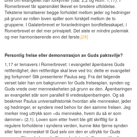
Romerbrevet får spørsmålet likevel en bredere utfoldelse.
Tekstene tematiserer begge forholdet mellom jøder og hedninger
på grunn av rollen loven spiller som forskjell mellom de to
gruppene. I Galaterbrevet er foranledningen bordfellesskapet, i
Romerbrevet er det mer prinsipielt. Det siste er mindre polemisk
og mer harmoniserende enn det første.
[28]
Personlig frelse eller demonstrasjon av Guds paktsvilje?
1,17 er temavers i Romerbrevet: i evangeliet åpenbares Guds
rettferdighet; den rettferdige skal leve ved tro; dette er evangeliet
jeg forkynner! Slik presenterer Paulus seg. Fra det følgende
verset taler han om bakgrunnen for Guds frelsesplan, synden og
Guds vrede over menneskeheten på grunn av den. Åpenbaringen
av evangeliet står som parallell til vredesåpenbaringen. Og så
beskriver Paulus universalhistorisk hvordan alle mennesker, jøder
og hedninger, er syndere med behov for den samme frelsen. Jeg
merker meg uttrykk som «du menneske, hvem du så er som
dømmer» (2,1). Loven som etter hvert ble gitt skriftlig for å
regulere forholdene i syndens verden, kunne ikke fjerne synden
eller føre mennesket til Gud selv om den er uttrykk for Guds