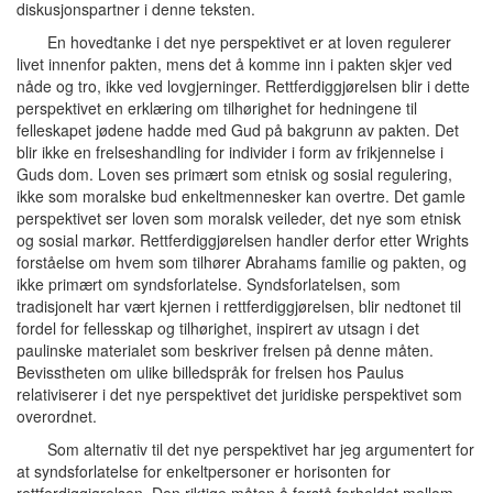
diskusjonspartner i denne teksten.
En hovedtanke i det nye perspektivet er at loven regulerer
livet innenfor pakten, mens det å komme inn i pakten skjer ved
nåde og tro, ikke ved lovgjerninger. Rettferdiggjørelsen blir i dette
perspektivet en erklæring om tilhørighet for hedningene til
felleskapet jødene hadde med Gud på bakgrunn av pakten. Det
blir ikke en frelseshandling for individer i form av frikjennelse i
Guds dom. Loven ses primært som etnisk og sosial regulering,
ikke som moralske bud enkeltmennesker kan overtre. Det gamle
perspektivet ser loven som moralsk veileder, det nye som etnisk
og sosial markør. Rettferdiggjørelsen handler derfor etter Wrights
forståelse om hvem som tilhører Abrahams familie og pakten, og
ikke primært om syndsforlatelse. Syndsforlatelsen, som
tradisjonelt har vært kjernen i rettferdiggjørelsen, blir nedtonet til
fordel for fellesskap og tilhørighet, inspirert av utsagn i det
paulinske materialet som beskriver frelsen på denne måten.
Bevisstheten om ulike billedspråk for frelsen hos Paulus
relativiserer i det nye perspektivet det juridiske perspektivet som
overordnet.
Som alternativ til det nye perspektivet har jeg argumentert for
at syndsforlatelse for enkeltpersoner er horisonten for
rettferdiggjørelsen. Den riktige måten å forstå forholdet mellom