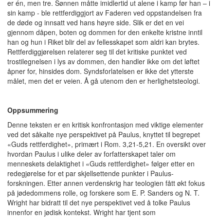
er én, men tre. Sønnen måtte imidlertid ut alene i kamp før han – i
sin kamp - ble rettferdiggjort av Faderen ved oppstandelsen fra
de døde og innsatt ved hans høyre side. Slik er det en vei
gjennom dåpen, boten og dommen for den enkelte kristne inntil
han og hun i Riket blir del av fellesskapet som aldri kan brytes.
Rettferdiggjørelsen relaterer seg til det kritiske punktet ved
trostilegnelsen i lys av dommen, den handler ikke om det løftet
åpner for, hinsides dom. Syndsforlatelsen er ikke det ytterste
målet, men det er veien. Å gå utenom den er herlighetsteologi.
Oppsummering
Denne teksten er en kritisk konfrontasjon med viktige elementer
ved det såkalte nye perspektivet på Paulus, knyttet til begrepet
«Guds rettferdighet», primært i Rom. 3,21-5,21. En oversikt over
hvordan Paulus i ulike deler av forfatterskapet taler om
menneskets delaktighet i «Guds rettferdighet» følger etter en
redegjørelse for et par skjellsettende punkter i Paulus-
forskningen. Etter annen verdenskrig har teologien fått økt fokus
på jødedommens rolle, og forskere som E. P. Sanders og N. T.
Wright har bidratt til det nye perspektivet ved å tolke Paulus
innenfor en jødisk kontekst. Wright har tjent som