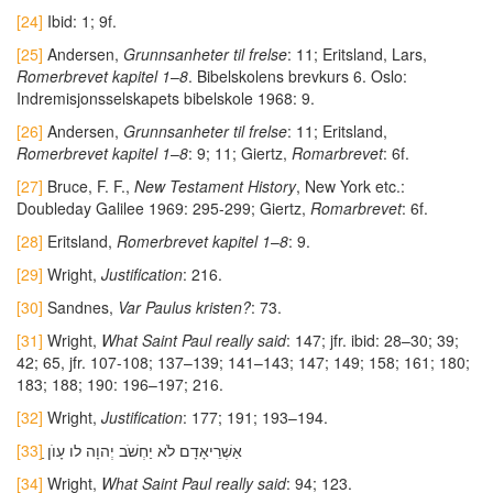
[24]
Ibid: 1; 9f.
[25]
Andersen,
Grunnsanheter til frelse
: 11; Eritsland, Lars,
Romerbrevet kapitel 1
–
8
. Bibelskolens brevkurs 6. Oslo:
Indremisjonsselskapets bibelskole 1968: 9.
[26]
Andersen,
Grunnsanheter til frelse
: 11; Eritsland,
Romerbrevet kapitel 1
–
8
: 9; 11; Giertz,
Romarbrevet
: 6f.
[27]
Bruce, F. F.,
New Testament History
, New York etc.:
Doubleday Galilee 1969: 295-299; Giertz,
Romarbrevet
: 6f.
[28]
Eritsland,
Romerbrevet kapitel 1
–
8
: 9.
[29]
Wright,
Justification
: 216.
[30]
Sandnes,
Var Paulus kristen?
: 73.
[31]
Wright,
What Saint Paul really said
: 147; jfr. ibid: 28–30; 39;
42; 65, jfr. 107-108; 137–139; 141–143; 147; 149; 158; 161; 180;
183; 188; 190: 196–197; 216.
[32]
Wright,
Justification
: 177; 191; 193–194.
[33]
ַאַשְׁרֵיאָדָם לֹא יַחְשֹׁב יְהוָה לו עָוֺן
[34]
Wright,
What Saint Paul really said
: 94; 123.