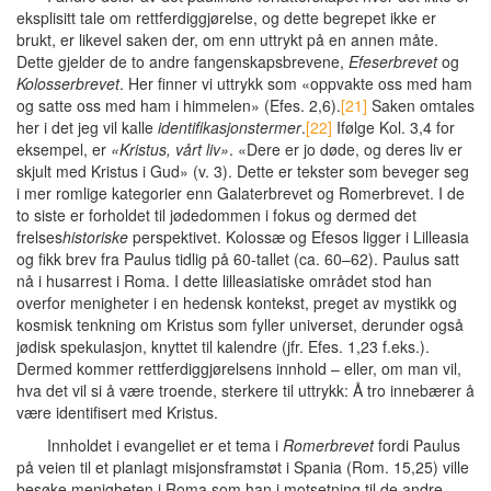
eksplisitt tale om rettferdiggjørelse, og dette begrepet ikke er
brukt, er likevel saken der, om enn uttrykt på en annen måte.
Dette gjelder de to andre fangenskapsbrevene,
Efeserbrevet
og
Kolosserbrevet
. Her finner vi uttrykk som «oppvakte oss med ham
og satte oss med ham i himmelen» (Efes. 2,6).
[21]
Saken omtales
her i det jeg vil kalle
identifikasjonstermer
.
[22]
Ifølge Kol. 3,4 for
eksempel, er
«Kristus, vårt liv»
. «Dere er jo døde, og deres liv er
skjult med Kristus i Gud» (v. 3). Dette er tekster som beveger seg
i mer romlige kategorier enn Galaterbrevet og Romerbrevet. I de
to siste er forholdet til jødedommen i fokus og dermed det
frelses
historiske
perspektivet. Kolossæ og Efesos ligger i Lilleasia
og fikk brev fra Paulus tidlig på 60-tallet (ca. 60–62). Paulus satt
nå i husarrest i Roma. I dette lilleasiatiske området stod han
overfor menigheter i en hedensk kontekst, preget av mystikk og
kosmisk tenkning om Kristus som fyller universet, derunder også
jødisk spekulasjon, knyttet til kalendre (jfr. Efes. 1,23 f.eks.).
Dermed kommer rettferdiggjørelsens innhold – eller, om man vil,
hva det vil si å være troende, sterkere til uttrykk: Å tro innebærer å
være identifisert med Kristus.
Innholdet i evangeliet er et tema i
Romerbrevet
fordi Paulus
på veien til et planlagt misjonsframstøt i Spania (Rom. 15,25) ville
besøke menigheten i Roma som han i motsetning til de andre