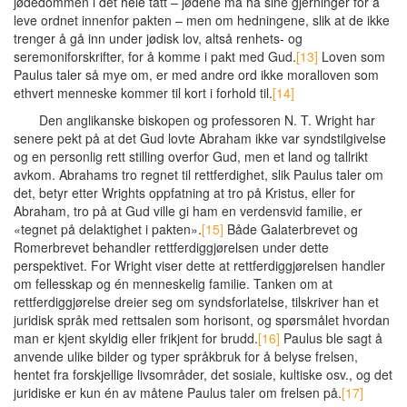
jødedommen i det hele tatt – jødene må ha sine gjerninger for å
leve ordnet innenfor pakten – men om hedningene, slik at de ikke
trenger å gå inn under jødisk lov, altså renhets- og
seremoniforskrifter, for å komme i pakt med Gud.
[13]
Loven som
Paulus taler så mye om, er med andre ord ikke moralloven som
ethvert menneske kommer til kort i forhold til.
[14]
Den anglikanske biskopen og professoren N. T. Wright har
senere pekt på at det Gud lovte Abraham ikke var syndstilgivelse
og en personlig rett stilling overfor Gud, men et land og tallrikt
avkom. Abrahams tro regnet til rettferdighet, slik Paulus taler om
det, betyr etter Wrights oppfatning at tro på Kristus, eller for
Abraham, tro på at Gud ville gi ham en verdensvid familie, er
«tegnet på delaktighet i pakten».
[15]
Både Galaterbrevet og
Romerbrevet behandler rettferdiggjørelsen under dette
perspektivet. For Wright viser dette at rettferdiggjørelsen handler
om fellesskap og én menneskelig familie. Tanken om at
rettferdiggjørelse dreier seg om syndsforlatelse, tilskriver han et
juridisk språk med rettsalen som horisont, og spørsmålet hvordan
man er kjent skyldig eller frikjent for brudd.
[16]
Paulus ble sagt å
anvende ulike bilder og typer språkbruk for å belyse frelsen,
hentet fra forskjellige livsområder, det sosiale, kultiske osv., og det
juridiske er kun én av måtene Paulus taler om frelsen på.
[17]