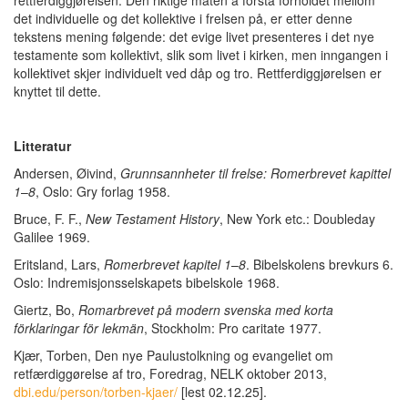
det individuelle og det kollektive i frelsen på, er etter denne
tekstens mening følgende: det evige livet presenteres i det nye
testamente som kollektivt, slik som livet i kirken, men inngangen i
kollektivet skjer individuelt ved dåp og tro. Rettferdiggjørelsen er
knyttet til dette.
Litteratur
Andersen, Øivind,
Grunnsannheter til frelse: Romerbrevet kapittel
1
–
8
, Oslo: Gry forlag 1958.
Bruce, F. F.,
New Testament History
, New York etc.: Doubleday
Galilee 1969.
Eritsland, Lars,
Romerbrevet kapitel 1
–
8
. Bibelskolens brevkurs 6.
Oslo: Indremisjonsselskapets bibelskole 1968.
Giertz, Bo,
Romarbrevet på modern svenska med korta
förklaringar för lekmän
, Stockholm: Pro caritate 1977.
Kjær, Torben, Den nye Paulustolkning og evangeliet om
retfærdiggørelse af tro, Foredrag, NELK oktober 2013,
dbi.edu/person/torben-kjaer/
[lest 02.12.25].