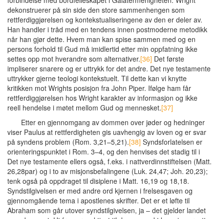
dekonstruerer på sin side den store sammenhengen som
rettferdiggjørelsen og kontekstualiseringene av den er deler av.
Han handler i tråd med en tendens innen postmoderne metodikk
når han gjør dette. Hvem man kan spise sammen med og en
persons forhold til Gud må imidlertid etter min oppfatning ikke
settes opp mot hverandre som alternativer.
[36]
Det første
impliserer snarere og er uttrykk for det andre. Det nye testamente
uttrykker gjerne teologi kontekstuelt. Til dette kan vi knytte
kritikken mot Wrights posisjon fra John Piper. Ifølge ham får
rettferdiggjørelsen hos Wright karakter av informasjon og ikke
reell hendelse i møtet mellom Gud og mennesket.
[37]
Etter en gjennomgang av dommen over jøder og hedninger
viser Paulus at rettferdigheten gis uavhengig av loven og er svar
på syndens problem (Rom. 3,21–5,21).
[38]
Syndsforlatelsen er
orienteringspunktet i Rom. 3–4, og den henvises det stadig til i
Det nye testamente ellers også, f.eks. i nattverdinnstiftelsen (Matt.
26,28par) og i to av misjonsbefalingene (Luk. 24,47; Joh. 20,23);
tenk også på oppdraget til disiplene i Matt. 16,19 og 18,18.
Syndstilgivelsen er med andre ord kjernen i frelsesgaven og
gjennomgående tema i apostlenes skrifter. Det er et løfte til
Abraham som går utover syndstilgivelsen, ja – det gjelder landet