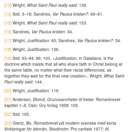
[13]
Wright,
What Saint Paul really said
: 139.
[14]
Ibid: 3–18; Sandnes,
Var Paulus kristen?
: 60–61.
[15]
Wright,
What Saint Paul really said
: 153.
[16]
Sandnes,
Var Paulus kristen
: 34.
[17]
Wright,
Justification
: 60; Sandnes,
Var Paulus kristen?
: 34.
[18]
Wright,
Justification
: 136.
[19]
Ibid: 93–94; 96; 100. «Justification, in Galatians, is the
doctrine which insists that all who share faith in Christ belong at
the same table, no matter what their racial differences, as
together they wait for the final new creation», Wright,
What Saint
Paul really said
: 144.
[20]
Wright,
Justification
: 119.
[21]
Andersen, Øivind,
Grunnsannheter til frelse: Romerbrevet
kapittel 1
–
8
, Oslo: Gry forlag 1958: 105.
[22]
Ibid: 105.
[23]
Giertz, Bo,
Romarbrevet på modern svenska med korta
förklaringar för lekmän
, Stockholm: Pro caritate 1977: 6f.