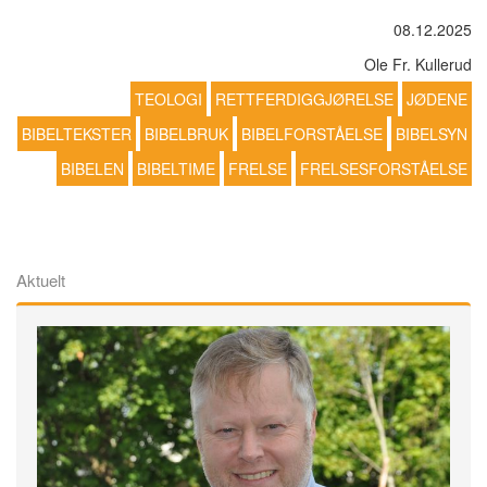
08.12.2025
Ole Fr. Kullerud
TEOLOGI
RETTFERDIGGJØRELSE
JØDENE
BIBELTEKSTER
BIBELBRUK
BIBELFORSTÅELSE
BIBELSYN
BIBELEN
BIBELTIME
FRELSE
FRELSESFORSTÅELSE
Aktuelt