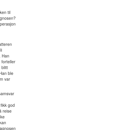
en til
iagnosen?
operasjon
atteren
li
. Han
forteller
blitt
 Han ble
om var
 samsvar
fikk god
å reise
ske
 kan
diagnosen