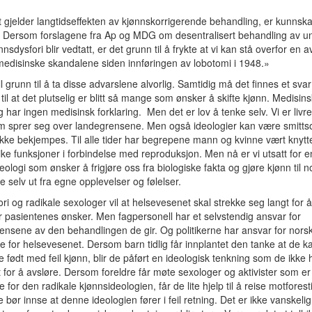
 gjelder langtidseffekten av kjønnskorrigerende behandling, er kunnsk
. Dersom forslagene fra Ap og MDG om desentralisert behandling av 
nsdysfori blir vedtatt, er det grunn til å frykte at vi kan stå overfor en a
medisinske skandalene siden innføringen av lobotomi i 1948.»
ll grunn til å ta disse advarslene alvorlig. Samtidig må det finnes et sva
til at det plutselig er blitt så mange som ønsker å skifte kjønn. Medisins
g har ingen medisinsk forklaring. Men det er lov å tenke selv. Vi er livr
om sprer seg over landegrensene. Men også ideologier kan være smit
ikke bekjempes. Til alle tider har begrepene mann og kvinne vært knyttet
ike funksjoner i forbindelse med reproduksjon. Men nå er vi utsatt for e
eologi som ønsker å frigjøre oss fra biologiske fakta og gjøre kjønn til
e selv ut fra egne opplevelser og følelser.
ori og radikale sexologer vil at helsevesenet skal strekke seg langt for å
r pasientenes ønsker. Men fagpersonell har et selvstendig ansvar for
nsene av den behandlingen de gir. Og politikerne har ansvar for norsk
for helsevesenet. Dersom barn tidlig får innplantet den tanke at de k
 født med feil kjønn, blir de påført en ideologisk tenkning som de ikke 
 for å avsløre. Dersom foreldre får møte sexologer og aktivister som er
 for den radikale kjønnsideologien, får de lite hjelp til å reise motforesti
re bør innse at denne ideologien fører i feil retning. Det er ikke vanskelig