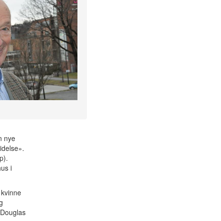
n nye
idelse».
p).
us i
 kvinne
g
. Douglas