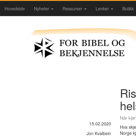
Hovedside
Nyheter
Ressurser
Lenker
Butikk
Ris
hel
Når kjø
15.02.2020
Hva skje
Norge k
Jon Kvalbein