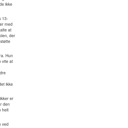
de ikke
s 13-
ker med
alte at
olen, der
støtte
ra. Hun
 vite at
dre
det ikke
ikker er
or den
 helt
 ved