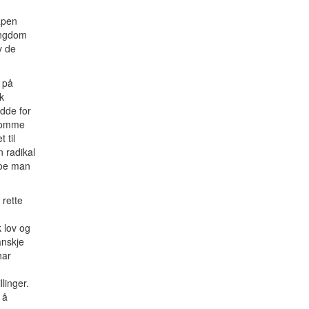
apen
ungdom
v de
r på
k
edde for
tsomme
 til
n radikal
 noe man
 rette
 lov og
anskje
har
llinger.
 å