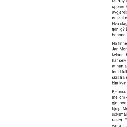
Murray f
oppmerks
avgjørel
ønsket o
Hva slag
tjenlig?
behandli
Nå finne
Jan Morr
kvinne. 
har selv
at han a
født i f
skilt fr
blitt kvi
Kjønnsd
mellom e
gjennomb
hjelp. M
søksmål 
røster. 
være «fø