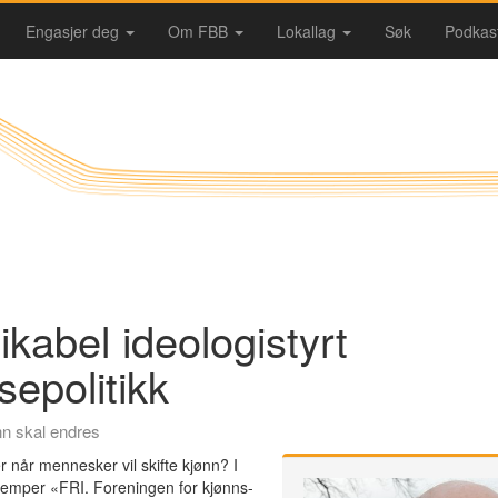
Engasjer deg
Om FBB
Lokallag
Søk
Podkas
ikabel ideologistyrt
sepolitikk
nn skal endres
r når mennesker vil skifte kjønn? I
jemper «FRI. Foreningen for kjønns-