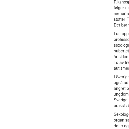
Rikshosp
følger m
mener at
støtter 
Det bør 
I en opp
professo
sexologe
pubertet
år siden
To av tr
autismesp
I Sverig
også adv
angret p
ungdomsp
Sverige 
praksis b
Sexologe
organisa
dette og