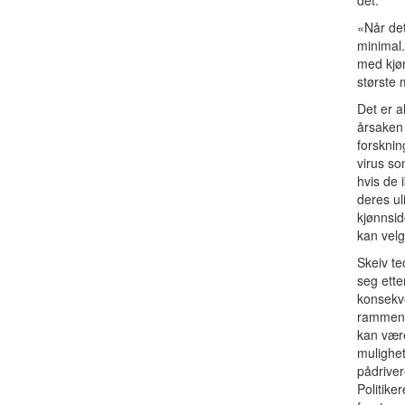
det:
«Når det
minimal
med kjøn
største 
Det er a
årsaken 
forsknin
virus s
hvis de 
deres ul
kjønnsid
kan velg
Skeiv te
seg ette
konsekve
rammene 
kan være
mulighet
pådrivere
Politike