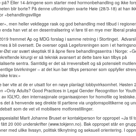
 på? Eller 14-åringene som starter med hormonbehandling og ikke fors
heten blir borte? På denne utfordringen svarte Høie (28/3-18) at han ikke
or «behandlingsvillige
r», men heller vektlegge rask og god behandling med tilbud i regione
e enda han vet at en desentralisering vi føre til en mye mer liberal prak
019 fremmet Ap og MDG forslag i samme retning i Stortinget. Advarsl
es å bli oversett. De overser også Legeforeningen som i et høringsnota
r-Øst var svært skeptisk til å åpne flere behandlingssentra i Norge: «Ge
kreftende kirurgi er så teknisk avansert at dette bare kan tilbys på
aliserte sentra. Samtidig er det så irreversibelt og så potensielt mutile
ntlige bivirkninger – at det kun bør tilbys personer som oppfyller stre
iske krav.»
re bør vite at de er utsatt for en nøye planlagt lobbyvirksomhet. Høsten 
n «Only Adults? Good Practices in Legal Gender Recognition for Yout
t av IGLYO, den internasjonale organisasjonen for homofile og lesbiske
s det å henvende seg direkte til partiene via ungdomspolitikerne og u
 debatt som de vet vil mobilisere motforestillinger.
spesialist Marit Johanne Bruset er kontaktperson for oppropet «Ja til t
fått 20 000 underskrifter (www.tokjønn.no). Bak oppropet står en grup
ner med ulike livssyn, politisk tilknytning og seksuell orientering. I oppr