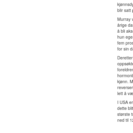
kjønnsdy
blir sat
Murray v
årige da
å bli ak
hun egen
fem pros
for sin 
Deretter
oppsøkte 
foreldre
hormonbe
kjønn. M
reversere
lett å v
I USA er
dette bl
største 
ned til 
I Norge