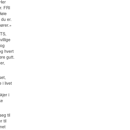
 Her
r. FRI
Høie
 du er.
lhører.»
BTS,
illige
 og
eg hvert
re gutt.
er,
et,
i livet
jer i
ke
eg til
 til
net