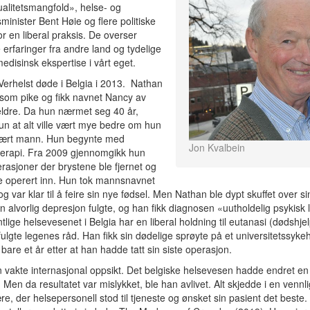
alitetsmangfold», helse- og
inister Bent Høie og flere politiske
for en liberal praksis. De overser
 erfaringer fra andre land og tydelige
medisinsk ekspertise i vårt eget.
erhelst døde i Belgia i 2013. Nathan
 som pike og fikk navnet Nancy av
eldre. Da hun nærmet seg 40 år,
un at alt ville vært mye bedre om hun
ært mann. Hun begynte med
Jon Kvalbein
erapi. Fra 2009 gjennomgikk hun
erasjoner der brystene ble fjernet og
e operert inn. Hun tok mannsnavnet
g var klar til å feire sin nye fødsel. Men Nathan ble dypt skuffet over si
n alvorlig depresjon fulgte, og han fikk diagnosen «uutholdelig psykisk l
ntlige helsevesenet i Belgia har en liberal holdning til eutanasi (dødshjel
ulgte legenes råd. Han fikk sin dødelige sprøyte på et universitetssykeh
 bare et år etter at han hadde tatt sin siste operasjon.
n vakte internasjonal oppsikt. Det belgiske helsevesen hadde endret en
. Men da resultatet var mislykket, ble han avlivet. Alt skjedde i en vennli
e, der helsepersonell stod til tjeneste og ønsket sin pasient det beste