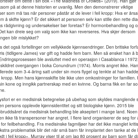
orteller om dette i sin bok «The Madness of Crowds» (2019). Han gjør
om på at denne historien er uvanlig. Men den demonstrerer viktige
ser som må tas når personer påstår at de lever i feil kropp: Hva er årsak
m å skifte kjønn? Er det sikkert at personen selv kan stille den rette d
s rådgivning og undersøkelser bør foretas? Er hormonbehandling og 
 Det kan dreie seg om valg som ikke kan reverseres. Hva skjer dersom
ngen blir mislykket?
s det også fortellinger om vellykkede kjønnsendringer. Den britiske forf
is (tidligere James) var gift og hadde fem barn. Men så ønsket han å b
Endringsprosessen ble avsluttet med en operasjon i Casablanca i 1972
 skildret overgangen i boka Conundrum (1974). Morris angret ikke. Han 
llerede som 3-4-åring satt under sin mors flygel og tenkte at han hadde 
eil kropp. Men hans kjønnsskifte ble ikke uten omkostninger for familien.
a sin kone og inngikk partnerskap med en kvinne. Og barna fikk en far s
nne.
ysfori er en medisinsk betegnelse på ubehag som skyldes manglende
n persons opplevde kjønnsidentitet og sitt biologiske kjønn. 2015 ble
ruddsåret da medisinsk behandling ble akseptert i mange land. Noen 
en ikke få transpersoner har angret. I flere land organiserer de seg for 
for feilbehandling. Fra medisinske fagmiljøer har det ikke manglet kriti
Ekstra problematisk blir det når små barn får innplantet den tanke at de
dt i feil kropp». Murray viser til at om lag 80 prosent av barn som får 