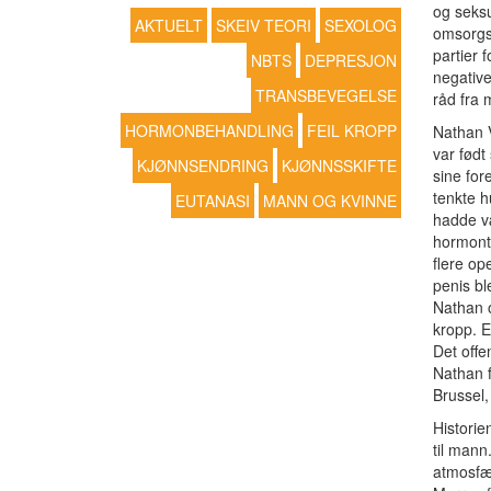
og seksu
AKTUELT
SKEIV TEORI
SEXOLOG
omsorgsm
partier 
NBTS
DEPRESJON
negative
TRANSBEVEGELSE
råd fra 
HORMONBEHANDLING
FEIL KROPP
Nathan V
var født
KJØNNSENDRING
KJØNNSSKIFTE
sine for
tenkte h
EUTANASI
MANN OG KVINNE
hadde v
hormont
flere op
penis bl
Nathan o
kropp. E
Det offe
Nathan f
Brussel,
Historie
til mann
atmosfær