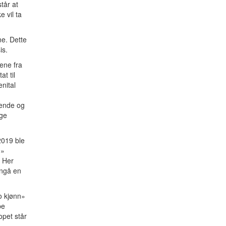
tår at
 vil ta
ne. Dette
sis.
ene fra
t til
nital
rende og
nge
2019 ble
h»
. Her
nngå en
o kjønn»
pe
opet står