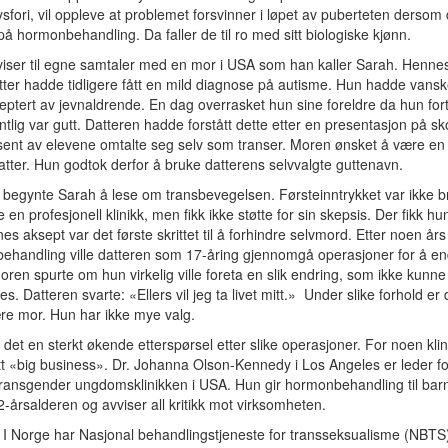
sfori, vil oppleve at problemet forsvinner i løpet av puberteten dersom 
t på hormonbehandling. Da faller de til ro med sitt biologiske kjønn.
iser til egne samtaler med en mor i USA som han kaller Sarah. Henne
tter hadde tidligere fått en mild diagnose på autisme. Hun hadde vans
septert av jevnaldrende. En dag overrasket hun sine foreldre da hun fort
tlig var gutt. Datteren hadde forstått dette etter en presentasjon på sk
ent av elevene omtalte seg selv som transer. Moren ønsket å være en 
datter. Hun godtok derfor å bruke datterens selvvalgte guttenavn.
 begynte Sarah å lese om transbevegelsen. Førsteinntrykket var ikke b
en profesjonell klinikk, men fikk ikke støtte for sin skepsis. Der fikk hun
nes aksept var det første skrittet til å forhindre selvmord. Etter noen års
handling ville datteren som 17-åring gjennomgå operasjoner for å en
oren spurte om hun virkelig ville foreta en slik endring, som ikke kunne
s. Datteren svarte: «Ellers vil jeg ta livet mitt.» Under slike forhold er 
ære mor. Hun har ikke mye valg.
 det en sterkt økende etterspørsel etter slike operasjoner. For noen klin
itt «big business». Dr. Johanna Olson-Kennedy i Los Angeles er leder f
transgender ungdomsklinikken i USA. Hun gir hormonbehandling til barn
12-årsalderen og avviser all kritikk mot virksomheten.
 har Nasjonal behandlingstjeneste for transseksualisme (NBTS)