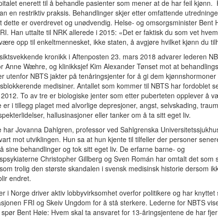
italet enerett til å behandle pasienter som mener at de har feil kjønn.
an en restriktiv praksis. Behandlinger skjer etter omfattende utredninge
 dette er overdrevet og unødvendig. Helse- og omsorgsminister Bent 
FRI. Han uttalte til NRK allerede i 2015: «Det er faktisk du som vet hvem
være opp til enkeltmennesket, ikke staten, å avgjøre hvilket kjønn du ti
siktsvekkende kronikk i Aftenposten 23. mars 2018 advarer lederen N
r Anne Wæhre, og klinikksjef Kim Alexander Tønset mot at behandlingsv
r utenfor NBTS jakter på tenåringsjenter for å gi dem kjønnshormoner
sblokkerende medisiner. Antallet som kommer til NBTS har fordoblet s
 2012. To av tre er biologiske jenter som etter puberteten opplever å væ
e er i tillegg plaget med alvorlige depresjoner, angst, selvskading, traum
ekterlidelser, hallusinasjoner eller tanker om å ta sitt eget liv.
e har Jovanna Dahlgren, professor ved Sahlgrenska Universitetssjukhus
art mot utviklingen. Hun sa at hun kjente til tilfeller der personer senere 
å sine behandlinger og tok sitt eget liv. De erfarne barne- og
sykiaterne Christopher Gillberg og Sven Román har omtalt det som sk
som trolig den største skandalen i svensk medisinsk historie dersom ik
lir endret.
r i Norge driver aktiv lobbyvirksomhet overfor politikere og har knyttet s
sjonen FRI og Skeiv Ungdom for å stå sterkere. Lederne for NBTS viser
 spør Bent Høie: Hvem skal ta ansvaret for 13-åringsjentene de har fjer