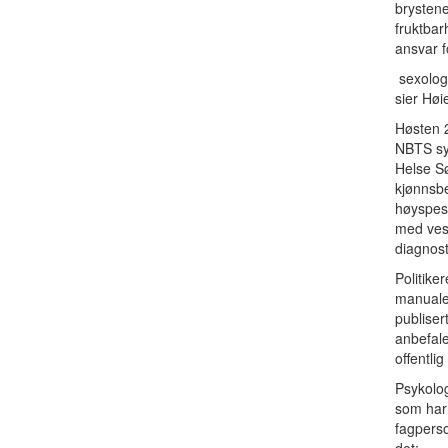
brystene
fruktbar
ansvar f
sexologe
sier Høi
Høsten 2
NBTS syn
Helse Sø
kjønnsbe
høyspesi
med vese
diagnost
Politike
manuale
publiser
anbefale
offentlig
Psykolog
som har 
fagperso