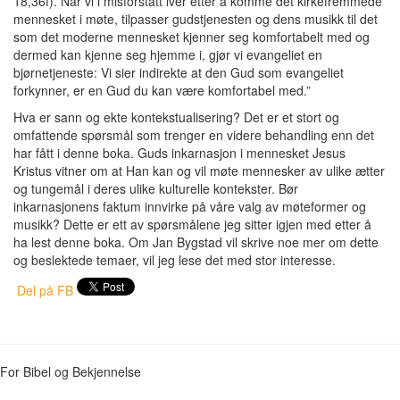
18,36f). Når vi i misforstått iver etter å komme det kirkefremmede
mennesket i møte, tilpasser gudstjenesten og dens musikk til det
som det moderne mennesket kjenner seg komfortabelt med og
dermed kan kjenne seg hjemme i, gjør vi evangeliet en
bjørnetjeneste: Vi sier indirekte at den Gud som evangeliet
forkynner, er en Gud du kan være komfortabel med.”
Hva er sann og ekte kontekstualisering? Det er et stort og
omfattende spørsmål som trenger en videre behandling enn det
har fått i denne boka. Guds inkarnasjon i mennesket Jesus
Kristus vitner om at Han kan og vil møte mennesker av ulike ætter
og tungemål i deres ulike kulturelle kontekster. Bør
inkarnasjonens faktum innvirke på våre valg av møteformer og
musikk? Dette er ett av spørsmålene jeg sitter igjen med etter å
ha lest denne boka. Om Jan Bygstad vil skrive noe mer om dette
og beslektede temaer, vil jeg lese det med stor interesse.
Del på FB
For Bibel og Bekjennelse