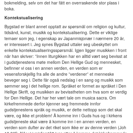
bokmelding, selv om det har fått en overraskende stor plass i
boka.
Kontekstualisering
Bygstad er blant annet opptatt av spørsmål om religion og kultur,
tidsånd, kunst, musikk og kontekstualisering. Dette er viktige
temaer som jeg, i egenskap av Japanmisjonær i nærmere 20 år,
er interessert i. Jeg synes Bygstad uttaler seg ubeskyttet om
enkelte kontekstualiseringsspørsmål. Igjen ligger musikken i front
når han skriver: ”Innen liturgikken har en alltid vært seg bevisst at
i gudstjenestens møte mellom Den Hellige Gud og mennesket,
befinner vi oss i en annen verden, en verden som er
vesensforskjellig fra alle de andre ”verdener” et menneske
beveger seg i. Dette får også nedslag i en sang og musikk som
sømmer seg i det hellige rom. Språket er formet av språket i Den
Hellige Skrift, og musikken av bevisstheten om hva som er verdig
for Den Hellige. Det har her vært tale om musica sacra. Om
kirkefremmede derfor kjenner seg fremmede innfor
gudstjenestens språk og musikk, er dette nettopp som det skal
være, og ikke et problem! Å komme inn i Guds hus og i kirkens
gudstjeneste skal være å komme inn i en annen verden, en
verden som dufter av det riket som ikke er av denne verden (Joh