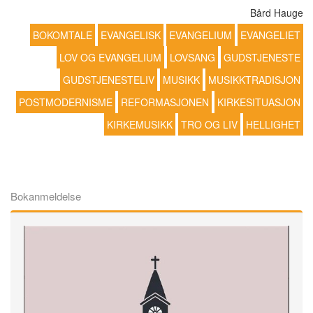
Bård Hauge
BOKOMTALE
EVANGELISK
EVANGELIUM
EVANGELIET
LOV OG EVANGELIUM
LOVSANG
GUDSTJENESTE
GUDSTJENESTELIV
MUSIKK
MUSIKKTRADISJON
POSTMODERNISME
REFORMASJONEN
KIRKESITUASJON
KIRKEMUSIKK
TRO OG LIV
HELLIGHET
Bokanmeldelse