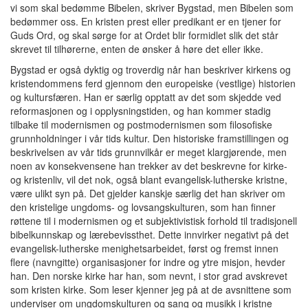
vi som skal bedømme Bibelen, skriver Bygstad, men Bibelen som
bedømmer oss. En kristen prest eller predikant er en tjener for
Guds Ord, og skal sørge for at Ordet blir formidlet slik det står
skrevet til tilhørerne, enten de ønsker å høre det eller ikke.
Bygstad er også dyktig og troverdig når han beskriver kirkens og
kristendommens ferd gjennom den europeiske (vestlige) historien
og kultursfæren. Han er særlig opptatt av det som skjedde ved
reformasjonen og i opplysningstiden, og han kommer stadig
tilbake til modernismen og postmodernismen som filosofiske
grunnholdninger i vår tids kultur. Den historiske framstillingen og
beskrivelsen av vår tids grunnvilkår er meget klargjørende, men
noen av konsekvensene han trekker av det beskrevne for kirke-
og kristenliv, vil det nok, også blant evangelisk-lutherske kristne,
være ulikt syn på. Det gjelder kanskje særlig det han skriver om
den kristelige ungdoms- og lovsangskulturen, som han finner
røttene til i modernismen og et subjektivistisk forhold til tradisjonell
bibelkunnskap og lærebevissthet. Dette innvirker negativt på det
evangelisk-lutherske menighetsarbeidet, først og fremst innen
flere (navngitte) organisasjoner for indre og ytre misjon, hevder
han. Den norske kirke har han, som nevnt, i stor grad avskrevet
som kristen kirke. Som leser kjenner jeg på at de avsnittene som
underviser om ungdomskulturen og sang og musikk i kristne