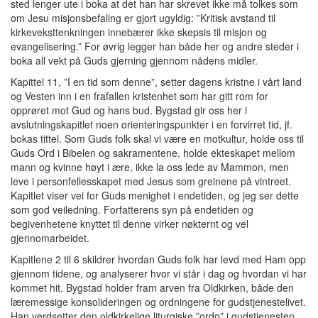
sted lenger ute i boka at det han har skrevet ikke må tolkes som
om Jesu misjonsbefaling er gjort ugyldig: ”Kritisk avstand til
kirkeveksttenkningen innebærer ikke skepsis til misjon og
evangelisering.” For øvrig legger han både her og andre steder i
boka all vekt på Guds gjerning gjennom nådens midler.
Kapittel 11, ”I en tid som denne”, setter dagens kristne i vårt land
og Vesten inn i en frafallen kristenhet som har gitt rom for
opprøret mot Gud og hans bud. Bygstad gir oss her i
avslutningskapitlet noen orienteringspunkter i en forvirret tid, jf.
bokas tittel. Som Guds folk skal vi være en motkultur, holde oss til
Guds Ord i Bibelen og sakramentene, holde ekteskapet mellom
mann og kvinne høyt i ære, ikke la oss lede av Mammon, men
leve i personfellesskapet med Jesus som greinene på vintreet.
Kapitlet viser vei for Guds menighet i endetiden, og jeg ser dette
som god veiledning. Forfatterens syn på endetiden og
begivenhetene knyttet til denne virker nøkternt og vel
gjennomarbeidet.
Kapitlene 2 til 6 skildrer hvordan Guds folk har levd med Ham opp
gjennom tidene, og analyserer hvor vi står i dag og hvordan vi har
kommet hit. Bygstad holder fram arven fra Oldkirken, både den
læremessige konsolideringen og ordningene for gudstjenestelivet.
Han verdsetter den oldkirkelige liturgiske ”ordo” i gudstjenesten