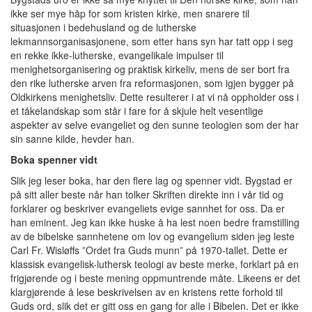
ikke ser mye håp for som kristen kirke, men snarere til
situasjonen i bedehusland og de lutherske
lekmannsorganisasjonene, som etter hans syn har tatt opp i seg
en rekke ikke-lutherske, evangelikale impulser til
menighetsorganisering og praktisk kirkeliv, mens de ser bort fra
den rike lutherske arven fra reformasjonen, som igjen bygger på
Oldkirkens menighetsliv. Dette resulterer i at vi nå oppholder oss i
et tåkelandskap som står i fare for å skjule helt vesentlige
aspekter av selve evangeliet og den sunne teologien som der har
sin sanne kilde, hevder han.
Boka spenner vidt
Slik jeg leser boka, har den flere lag og spenner vidt. Bygstad er
på sitt aller beste når han tolker Skriften direkte inn i vår tid og
forklarer og beskriver evangeliets evige sannhet for oss. Da er
han eminent. Jeg kan ikke huske å ha lest noen bedre framstilling
av de bibelske sannhetene om lov og evangelium siden jeg leste
Carl Fr. Wisløffs ”Ordet fra Guds munn” på 1970-tallet. Dette er
klassisk evangelisk-luthersk teologi av beste merke, forklart på en
frigjørende og i beste mening oppmuntrende måte. Likeens er det
klargjørende å lese beskrivelsen av en kristens rette forhold til
Guds ord, slik det er gitt oss en gang for alle i Bibelen. Det er ikke