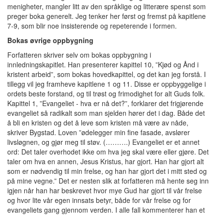
menigheter, mangler litt av den språklige og litterære spenst som
preger boka generelt. Jeg tenker her først og fremst på kapitlene
7-9, som blir noe insisterende og repeterende i formen.
Bokas øvrige oppbygning
Forfatteren skriver selv om bokas oppbygning i
innledningskapitlet. Han presenterer kapittel 10, ”Kjød og Ånd i
kristent arbeid”, som bokas hovedkapittel, og det kan jeg forstå. I
tillegg vil jeg framheve kapitlene 1 og 11. Disse er oppbyggelige i
ordets beste forstand, og til trøst og frimodighet for alt Guds folk.
Kapittel 1, ”Evangeliet - hva er nå det?”, forklarer det frigjørende
evangeliet så radikalt som man sjelden hører det i dag. Både det
å bli en kristen og det å leve som kristen må være av nåde,
skriver Bygstad. Loven ”ødelegger min fine fasade, avslører
livsløgnen, og gjør meg til støv. (……….) Evangeliet er et annet
ord: Det taler overhodet ikke om hva jeg skal være eller gjøre. Det
taler om hva en annen, Jesus Kristus, har gjort. Han har gjort alt
som er nødvendig til min frelse, og han har gjort det i mitt sted og
på mine vegne.” Det er nesten slik at forfatteren må hente seg inn
igjen når han har beskrevet hvor mye Gud har gjort til vår frelse
og hvor lite vår egen innsats betyr, både for vår frelse og for
evangeliets gang gjennom verden. I alle fall kommenterer han et