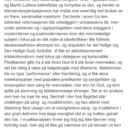
og Martin Luthers bekreftelse og fornyelse av den, og hevder at
lekmannsorganisasjonene har mistet noe vesentlig ved bruken av
en friere, karismatisk møteform. Det beste i arven fra den
lutherske reformasjonen ble virkeliggjort i ortodoksiens tid, men
under pietismen og i opplysningstiden med dens avleggere i
modernismen og postmodernismen kom det menneskelige
subjekt i fokus på en slik måte at bibelkritikken fikk fotfeste,
lærebevisstheten skrumpet inn, og respekten for det hellige (og
Den Hellige Gud) forduftet. Vi fikk en aktivitetsorientert
kristendomsform med fokus på nådegaver og karismatikk.
Predikanten gikk fra å stå foran Gud til å stå foran mennesker, og
det ble viktig å være på bølgelengde med tilhørerne. Møteformen
ble en type ”performance” eller framføring, og vi fikk store
møtekampanjer med populære predikanter og sangartister og
lovsangskor som sang for mennesker, mer enn for Gud, og som
spilte på stemning og følelsesmessige strenger. Det er en analyse
som kan ha mye for seg. Sentralt i den hos Bygstad står
utviklingen på sang- og musikkfronten, og han siterer med
tilslutning flere utsagn om at menighetens sang- og musikkform i
stor grad definerer hva slags menighet det er og hvilken gehalt
den har. I musikkanalysen finner jeg ting jeg ikke kjenner meg
fortrolig med, men jeg vil ikke gå nærmere inn på temaet i ei kort