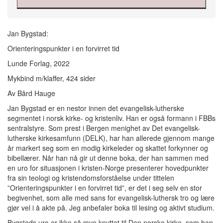
Jan Bygstad:
Orienteringspunkter i en forvirret tid
Lunde Forlag, 2022
Mykbind m/klaffer, 424 sider
Av Bård Hauge
Jan Bygstad er en nestor innen det evangelisk-lutherske
segmentet i norsk kirke- og kristenliv. Han er også formann i FBBs
sentralstyre. Som prest i Bergen menighet av Det evangelisk-
lutherske kirkesamfunn (DELK), har han allerede gjennom mange
år markert seg som en modig kirkeleder og skattet forkynner og
bibellærer. Når han nå gir ut denne boka, der han sammen med
en uro for situasjonen i kristen-Norge presenterer hovedpunkter
fra sin teologi og kristendomsforståelse under tittelen
”Orienteringspunkter i en forvirret tid”, er det i seg selv en stor
begivenhet, som alle med sans for evangelisk-luthersk tro og lære
gjør vel i å akte på. Jeg anbefaler boka til lesing og aktivt studium.
Bygstads uro er ikke så mye knyttet til Den norske kirke, som han