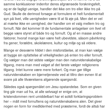
samme konklusioner indenfor deres afgrænsede forskningsfelt,
og er de fagligt uenige, handler det ikke om tro eller ikke tro på
Gud. Skulle de derimod forsøge at formulere et helt fundamentalt
syn på livet, ville uenigheden være til at få øje på. Men det er vel
at mærke ikke en uenighed, der handler om et valg mellem tro og
fornuft. Når det kommer til de fundamentale antagelser om livet vil
begge være styret af både tro og fornuft. Og af en masse andre
faktorer, hvoraf mange kan være helt ubevidste, såsom påvirkning
fra gener, forældre, skolelærere, kultur og miljø og så videre.
Mange er desværre hildet i den misforståelse, at man kan vælge
at bygge sin opfattelse af virkeligheden på enten tro eller fornuft.
Og vælger man det sidste vælger man den naturvidenskabelige
tilgang, mens man med valget af det første vælger religionens
tilgang. Intet kunne være mere forkert. Og man gør tillige
naturvidenskaben en bjørnetjeneste ved at tiltro den evnen til at
svare på alle tilværelsens afgørende spørgsmål.
Således også spørgsmålet om Jesu opstandelse. Som en given
ting går man ud fra, at alle selvsagt er enige om, at
kristendommen rent umiddelbart har et solidt forklaringsproblem
her – målt med fornuftens og naturvidenskabens alen. Det giver
nogen en form for medlidenhed med præsterne, fordi de altså har