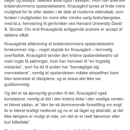
kristendommens opstandelsestro. Knausgård synes at finde mere
mulighed for liv efter døden i de dele af moderne videnskab, som
forsker i muligheden for mere eller mindre varig livsforlængelse,
med bl.a. henvisning til genforsker ved Harvard University David
A. Sinclair. Om end Knausgårds anliggende snarere er accept af
dødens vilkår.
Knausgårds afskrivning af kristendommens opstandelsestro
forekommer mig – noget atypisk for Knausgård – temmelig
overfladisk. Knausgård sender den kristne opstandelsestro ud
med nogle få sætninger, hvor han henviser til ”en frygtelig
mistanke”, som fra tid til anden har ”bemægtiget sig
menneskene”, nemlig at opstandelsen måske simpelthen bare
blev iscenesat af disciplene, og at Jesus slet ikke var
guddommelig.
Og det er så øjensynlig grunden til det, Knausgård også
konstaterer, nemlig at det i den kristne kirke i den vestlige verden
er blevet sådan, at ”den før så dominerende forestilling om evigt
liv er blevet kraftigt nedtonet og nu er så tåget og abstrakt, at det
ikke længere er muligt at vide, om det er et reelt fænomen eller
kun billedtale”.