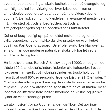
overordnede udfordring at skulle fastholde troen på evangeliet og
samtidig tale ind i en virkelighed, hvor kristendommen er
afmytologiseret og fortrængt af troen på naturvidenskabens
dogmer”. Det lød, som om forkyndelsen af evangeliet mestendels
må finde sted på trods af bedreviden, på trods af
afmytologiseringens og naturvidenskabens faktualiteter.
Det er et besynderligt syn på forholdet mellem tro og fornuft - i
Jyllandsposten, hos en række danske præster og ovenikøbet
også hos Karl Ove Knausgård. De er øjensynlig ikke klar over, at
en stor mængde moderne naturvidenskabsfolk har let ved at
kombinere tro og fornuft.
En israelsk forsker, Baruch A Shalev, udgav i 2003 en bog om de
sidste 100 års nobelprisvindere indenfor alle kategorier. I bogen
fokuserer han særligt på nobelprisvindernes trosforhold og når
frem til, at godt 65% er personligt troende kristne, 21 % er jøder, 7
% er ateister eller agnostikere, og de sidste få procenter er andre
religiøse. Og de 7 % ateister og agnostikere er vel at mærke mest
indenfor de litterære nobelpriser, hvorimod de kristne og jødiske
fylder de videnskabelige priser.
Én atomfysiker tror på Gud, en anden gør ikke. Det gør ingen
forskel i deres daglige forskningsarbejde. De vil kunne nå til de