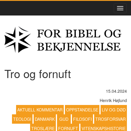
Tro og fornuft
15.04.2024
Henrik Højlund
AKTUELL KOMMENTAR
OPPSTANDELSE
LIV OG DØD
TEOLOGI
DANMARK
GUD
FILOSOFI
TROSFORSVAR
TROSLÆRE
FORNUFT
VITENSKAPSHISTORIE