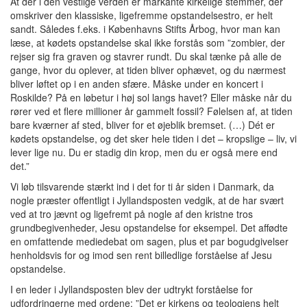
At der i den vestlige verden er markante kirkelige stemmer, der
omskriver den klassiske, ligefremme opstandelsestro, er helt
sandt. Således f.eks. i Københavns Stifts Årbog, hvor man kan
læse, at kødets opstandelse skal ikke forstås som ”zombier, der
rejser sig fra graven og stavrer rundt. Du skal tænke på alle de
gange, hvor du oplever, at tiden bliver ophævet, og du nærmest
bliver løftet op i en anden sfære. Måske under en koncert i
Roskilde? På en løbetur i høj sol langs havet? Eller måske når du
rører ved et flere millioner år gammelt fossil? Følelsen af, at tiden
bare kværner af sted, bliver for et øjeblik bremset. (…) Dét er
kødets opstandelse, og det sker hele tiden i det – kropslige – liv, vi
lever lige nu. Du er stadig din krop, men du er også mere end
det.”
Vi løb tilsvarende stærkt ind i det for ti år siden i Danmark, da
nogle præster offentligt i Jyllandsposten vedgik, at de har svært
ved at tro jævnt og ligefremt på nogle af den kristne tros
grundbegivenheder, Jesu opstandelse for eksempel. Det affødte
en omfattende mediedebat om sagen, plus et par bogudgivelser
henholdsvis for og imod sen rent billedlige forståelse af Jesu
opstandelse.
I en leder i Jyllandsposten blev der udtrykt forståelse for
udfordringerne med ordene: ”Det er kirkens og teologiens helt