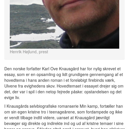
Henrik Højlund, prest
Den norske forfatter Karl Ove Knausgård har for nylig skrevet et
essay, som er en opsamling og lidt grundigere gennemgang af et
hovedtema i hans anden roman i et foreløbigt firebinds værk,
Ulvene fra evighedens skov. Hovedtemaet i essayet drejer sig om
det, der var i spil i den netop fejrede påske: opstandelsen og det
evige liv.
I Knausgårds selvbiografiske romanserie Min kamp, fortæller han
om sin egen kristne tro i teenageårene, som fordampede og ikke
er vendt tilbage indtil videre, uanset at Knausgård jævnligt
bevæger sig direkte og indirekte ind og ud af kristne temaer i sine
bøger og essays. Således altså også i essayet, hvori han afskriver