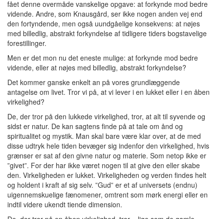
fået denne overmåde vanskelige opgave: at forkynde mod bedre
vidende. Andre, som Knausgård, ser ikke nogen anden vej end
den fortyndende, men også uundgåelige konsekvens: at nøjes
med billedlig, abstrakt forkyndelse af tidligere tiders bogstavelige
forestillinger.
Men er det mon nu det eneste mulige: at forkynde mod bedre
vidende, eller at nøjes med billedlig, abstrakt forkyndelse?
Det kommer ganske enkelt an på vores grundlæggende
antagelse om livet. Tror vi på, at vi lever i en lukket eller i en åben
virkelighed?
De, der tror på den lukkede virkelighed, tror, at alt til syvende og
sidst er natur. De kan sagtens finde på at tale om ånd og
spiritualitet og mystik. Man skal bare være klar over, at de med
disse udtryk hele tiden bevæger sig indenfor den virkelighed, hvis
grænser er sat af den givne natur og materie. Som netop ikke er
”givet”. For der har ikke været nogen til at give den eller skabe
den. Virkeligheden er lukket. Virkeligheden og verden findes helt
og holdent i kraft af sig selv. ”Gud” er et af universets (endnu)
uigennemskuelige fænomener, omtrent som mørk energi eller en
indtil videre ukendt tiende dimension.
De, der tror på en åben virkelighed, tror – lige som de gamle