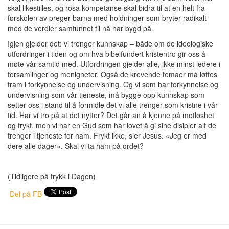
skal likestilles, og rosa kompetanse skal bidra til at en helt fra
førskolen av preger barna med holdninger som bryter radikalt
med de verdier samfunnet til nå har bygd på.
Igjen gjelder det: vi trenger kunnskap – både om de ideologiske
utfordringer i tiden og om hva bibelfundert kristentro gir oss å
møte vår samtid med. Utfordringen gjelder alle, ikke minst ledere i
forsamlinger og menigheter. Også de krevende temaer må løftes
fram i forkynnelse og undervisning. Og vi som har forkynnelse og
undervisning som vår tjeneste, må bygge opp kunnskap som
setter oss i stand til å formidle det vi alle trenger som kristne i vår
tid. Har vi tro på at det nytter? Det går an å kjenne på motløshet
og frykt, men vi har en Gud som har lovet å gi sine disipler alt de
trenger i tjeneste for ham. Frykt ikke, sier Jesus. «Jeg er med
dere alle dager». Skal vi ta ham på ordet?
(Tidligere på trykk i Dagen)
Del på FB