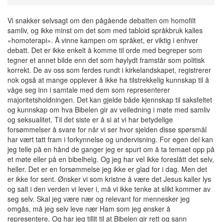
Vi snakker selvsagt om den pågående debatten om homofilt
samliv, og ikke minst om det som med tabloid språkbruk kalles
«homoterapi». Å vinne kampen om språket, er viktig i enhver
debatt. Det er ikke enkelt å komme til orde med begreper som
tegner et annet bilde enn det som høylydt framstår som politisk
korrekt. De av oss som ferdes rundt i kirkelandskapet, registrerer
nok også at mange opplever å ikke ha tilstrekkelig kunnskap til å
våge seg inn i samtale med dem som representerer
majoritetsholdningen. Det kan gjelde både kjennskap til saksfeltet
og kunnskap om hva Bibelen gir av veiledning i møte med samliv
og seksualitet. Til det siste er å si at vi har betydelige
forsømmelser å svare for når vi ser hvor sjelden disse spørsmål
har vært tatt fram i forkynnelse og undervisning. For egen del kan
jeg telle på en hånd de ganger jeg er spurt om å ta temaet opp på
et møte eller på en bibelhelg. Og jeg har vel ikke foreslått det selv,
heller. Det er en forsømmelse jeg ikke er glad for i dag. Men det
er ikke for sent. Ønsker vi som kristne å være det Jesus kaller lys
og salt i den verden vi lever i, må vi ikke tenke at slikt kommer av
seg selv. Skal jeg være nær og relevant for mennesker jeg
omgås, må jeg selv leve nær Ham som jeg ønsker å
representere. Og har jeg tillit til at Bibelen gir rett og sann