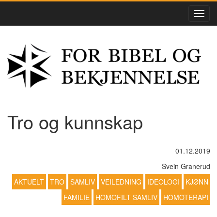
Tro og kunnskap
01.12.2019
Svein Granerud
AKTUELT
TRO
SAMLIV
VEILEDNING
IDEOLOGI
KJØNN
FAMILIE
HOMOFILT SAMLIV
HOMOTERAPI