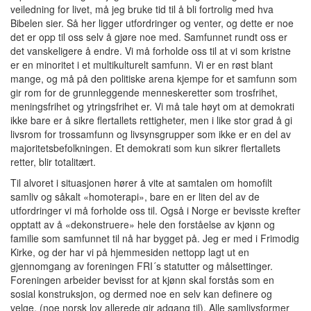
veiledning for livet, må jeg bruke tid til å bli fortrolig med hva
Bibelen sier. Så her ligger utfordringer og venter, og dette er noe
det er opp til oss selv å gjøre noe med. Samfunnet rundt oss er
det vanskeligere å endre. Vi må forholde oss til at vi som kristne
er en minoritet i et multikulturelt samfunn. Vi er en røst blant
mange, og må på den politiske arena kjempe for et samfunn som
gir rom for de grunnleggende menneskeretter som trosfrihet,
meningsfrihet og ytringsfrihet er. Vi må tale høyt om at demokrati
ikke bare er å sikre flertallets rettigheter, men i like stor grad å gi
livsrom for trossamfunn og livsynsgrupper som ikke er en del av
majoritetsbefolkningen. Et demokrati som kun sikrer flertallets
retter, blir totalitært.
Til alvoret i situasjonen hører å vite at samtalen om homofilt
samliv og såkalt «homoterapi», bare en er liten del av de
utfordringer vi må forholde oss til. Også i Norge er bevisste krefter
opptatt av å «dekonstruere» hele den forståelse av kjønn og
familie som samfunnet til nå har bygget på. Jeg er med i Frimodig
Kirke, og der har vi på hjemmesiden nettopp lagt ut en
gjennomgang av foreningen FRI´s statutter og målsettinger.
Foreningen arbeider bevisst for at kjønn skal forstås som en
sosial konstruksjon, og dermed noe en selv kan definere og
velge, (noe norsk lov allerede gir adgang til). Alle samlivsformer