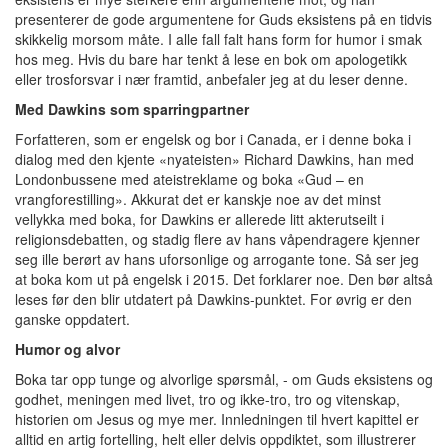
presenterer de gode argumentene for Guds eksistens på en tidvis
skikkelig morsom måte. I alle fall falt hans form for humor i smak
hos meg. Hvis du bare har tenkt å lese en bok om apologetikk
eller trosforsvar i nær framtid, anbefaler jeg at du leser denne.
Med Dawkins som sparringpartner
Forfatteren, som er engelsk og bor i Canada, er i denne boka i
dialog med den kjente «nyateisten» Richard Dawkins, han med
Londonbussene med ateistreklame og boka «Gud – en
vrangforestilling». Akkurat det er kanskje noe av det minst
vellykka med boka, for Dawkins er allerede litt akterutseilt i
religionsdebatten, og stadig flere av hans våpendragere kjenner
seg ille berørt av hans uforsonlige og arrogante tone. Så ser jeg
at boka kom ut på engelsk i 2015. Det forklarer noe. Den bør altså
leses før den blir utdatert på Dawkins-punktet. For øvrig er den
ganske oppdatert.
Humor og alvor
Boka tar opp tunge og alvorlige spørsmål, - om Guds eksistens og
godhet, meningen med livet, tro og ikke-tro, tro og vitenskap,
historien om Jesus og mye mer. Innledningen til hvert kapittel er
alltid en artig fortelling, helt eller delvis oppdiktet, som illustrerer