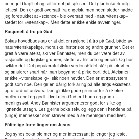
poenget i kapitlet og setter det på spissen. Det gjør boka rimelig
lettlest. Den er godt oversatt fra engelsk, men noen steder hadde
jeg foretrukket at «science» ble oversatt med «naturvitenskap» i
stedet for «vitenskap». Men dette er ikke enkle avveininger.
Rasjonelt å tro på Gud
Bokas hovedbudskap er at det er rasjonelt å tro på Gud, både av
naturvitenskapelige, moralske, historiske og andre grunner. Det er
greit å være ateist, skriver Bannister, men du bør være det av
rasjonelle og logiske grunner, støttet av historie og empiri. Og her
svikter det. Det populærateistiske verdensbildet står på leirføtter
og smuldrer snart når man begynner å pirke borti det. Ateismen
er ikke «vitenskapelig», slik noen hevder. Den er et trossystem
godt som noe. Den gir en dårlig forklaring på alle tings eksistens
og et ordnet univers. Den gir ikke gode grunner for å skjelne
mellom ondt og godt. Livet uten Gud er i bunn og grunn
meningsløst. Andy Bannister argumenterer godt for slike og
lignende utsagn. Les gjerne boka selv, og legg den i hendene på
(unge) mennesker som strever med å se meningen med livet.
Pålitelige fortellinger om Jesus
Jeg synes boka ble mer og mer interessant jo lenger jeg leste.