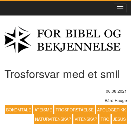
Trosforsvar med et smil
06.08.2021
Bård Hauge
BOKOMTALE
ATEISME
TROSFORSTÅELSE
APOLOGETIKK
NATURVITENSKAP
VITENSKAP
TRO
JESUS