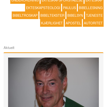
UNDERORDNING
EKTESKAPSFORSTÅELSE
EKTESKAP
EKTESKAPSTEOLOGI
PAULUS
BIBELLESNING
BIBELTROSKAP
BIBELTEKSTER
BIBELSYN
TJENESTE
KJÆRLIGHET
APOSTEL
AUTORITET
Aktuelt