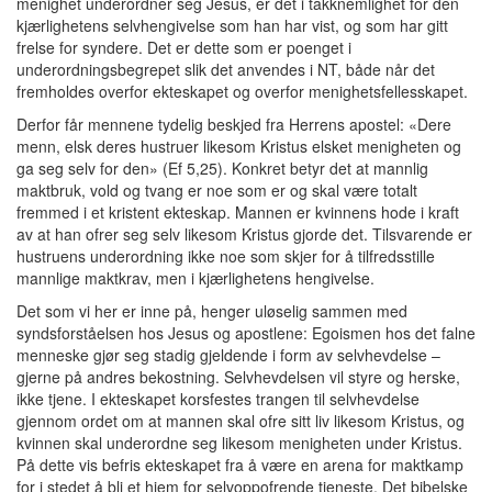
menighet underordner seg Jesus, er det i takknemlighet for den
kjærlighetens selvhengivelse som han har vist, og som har gitt
frelse for syndere. Det er dette som er poenget i
underordningsbegrepet slik det anvendes i NT, både når det
fremholdes overfor ekteskapet og overfor menighetsfellesskapet.
Derfor får mennene tydelig beskjed fra Herrens apostel: «Dere
menn, elsk deres hustruer likesom Kristus elsket menigheten og
ga seg selv for den» (Ef 5,25). Konkret betyr det at mannlig
maktbruk, vold og tvang er noe som er og skal være totalt
fremmed i et kristent ekteskap. Mannen er kvinnens hode i kraft
av at han ofrer seg selv likesom Kristus gjorde det. Tilsvarende er
hustruens underordning ikke noe som skjer for å tilfredsstille
mannlige maktkrav, men i kjærlighetens hengivelse.
Det som vi her er inne på, henger uløselig sammen med
syndsforståelsen hos Jesus og apostlene: Egoismen hos det falne
menneske gjør seg stadig gjeldende i form av selvhevdelse –
gjerne på andres bekostning. Selvhevdelsen vil styre og herske,
ikke tjene. I ekteskapet korsfestes trangen til selvhevdelse
gjennom ordet om at mannen skal ofre sitt liv likesom Kristus, og
kvinnen skal underordne seg likesom menigheten under Kristus.
På dette vis befris ekteskapet fra å være en arena for maktkamp
for i stedet å bli et hjem for selvoppofrende tjeneste. Det bibelske