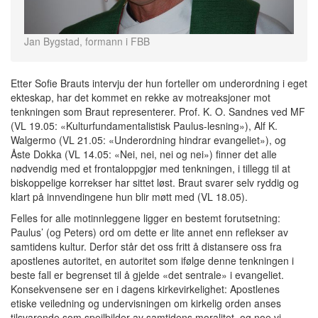
Jan Bygstad, formann i FBB
Etter Sofie Brauts intervju der hun forteller om underordning i eget
ekteskap, har det kommet en rekke av motreaksjoner mot
tenkningen som Braut representerer. Prof. K. O. Sandnes ved MF
(VL 19.05: «Kulturfundamentalistisk Paulus-lesning»), Alf K.
Walgermo (VL 21.05: «Underordning hindrar evangeliet»), og
Åste Dokka (VL 14.05: «Nei, nei, nei og nei») finner det alle
nødvendig med et frontaloppgjør med tenkningen, i tillegg til at
biskoppelige korrekser har sittet løst. Braut svarer selv ryddig og
klart på innvendingene hun blir møtt med (VL 18.05).
Felles for alle motinnleggene ligger en bestemt forutsetning:
Paulus’ (og Peters) ord om dette er lite annet enn reflekser av
samtidens kultur. Derfor står det oss fritt å distansere oss fra
apostlenes autoritet, en autoritet som ifølge denne tenkningen i
beste fall er begrenset til å gjelde «det sentrale» i evangeliet.
Konsekvensene ser en i dagens kirkevirkelighet: Apostlenes
etiske veiledning og undervisningen om kirkelig orden anses
tilsvarende som speilbilder av samtidens moralitet, og noe vi