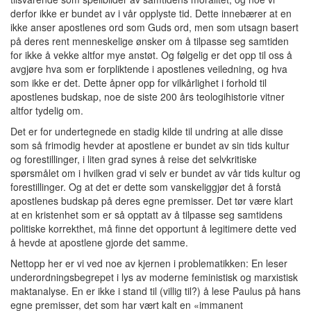
derfor ikke er bundet av i vår opplyste tid. Dette innebærer at en
ikke anser apostlenes ord som Guds ord, men som utsagn basert
på deres rent menneskelige ønsker om å tilpasse seg samtiden
for ikke å vekke altfor mye anstøt. Og følgelig er det opp til oss å
avgjøre hva som er forpliktende i apostlenes veiledning, og hva
som ikke er det. Dette åpner opp for vilkårlighet i forhold til
apostlenes budskap, noe de siste 200 års teologihistorie vitner
altfor tydelig om.
Det er for undertegnede en stadig kilde til undring at alle disse
som så frimodig hevder at apostlene er bundet av sin tids kultur
og forestillinger, i liten grad synes å reise det selvkritiske
spørsmålet om i hvilken grad vi selv er bundet av vår tids kultur og
forestillinger. Og at det er dette som vanskeliggjør det å forstå
apostlenes budskap på deres egne premisser. Det tør være klart
at en kristenhet som er så opptatt av å tilpasse seg samtidens
politiske korrekthet, må finne det opportunt å legitimere dette ved
å hevde at apostlene gjorde det samme.
Nettopp her er vi ved noe av kjernen i problematikken: En leser
underordningsbegrepet i lys av moderne feministisk og marxistisk
maktanalyse. En er ikke i stand til (villig til?) å lese Paulus på hans
egne premisser, det som har vært kalt en «immanent