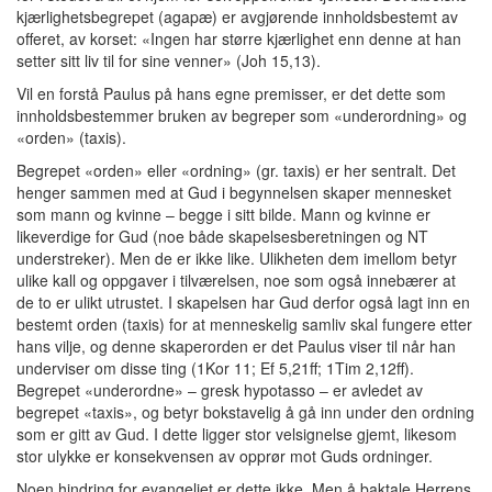
kjærlighetsbegrepet (agapæ) er avgjørende innholdsbestemt av
offeret, av korset: «Ingen har større kjærlighet enn denne at han
setter sitt liv til for sine venner» (Joh 15,13).
Vil en forstå Paulus på hans egne premisser, er det dette som
innholdsbestemmer bruken av begreper som «underordning» og
«orden» (taxis).
Begrepet «orden» eller «ordning» (gr. taxis) er her sentralt. Det
henger sammen med at Gud i begynnelsen skaper mennesket
som mann og kvinne – begge i sitt bilde. Mann og kvinne er
likeverdige for Gud (noe både skapelsesberetningen og NT
understreker). Men de er ikke like. Ulikheten dem imellom betyr
ulike kall og oppgaver i tilværelsen, noe som også innebærer at
de to er ulikt utrustet. I skapelsen har Gud derfor også lagt inn en
bestemt orden (taxis) for at menneskelig samliv skal fungere etter
hans vilje, og denne skaperorden er det Paulus viser til når han
underviser om disse ting (1Kor 11; Ef 5,21ff; 1Tim 2,12ff).
Begrepet «underordne» – gresk hypotasso – er avledet av
begrepet «taxis», og betyr bokstavelig å gå inn under den ordning
som er gitt av Gud. I dette ligger stor velsignelse gjemt, likesom
stor ulykke er konsekvensen av opprør mot Guds ordninger.
Noen hindring for evangeliet er dette ikke. Men å baktale Herrens