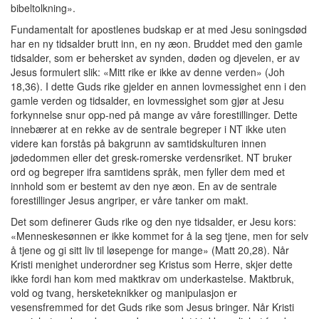
bibeltolkning».
Fundamentalt for apostlenes budskap er at med Jesu soningsdød
har en ny tidsalder brutt inn, en ny æon. Bruddet med den gamle
tidsalder, som er behersket av synden, døden og djevelen, er av
Jesus formulert slik: «Mitt rike er ikke av denne verden» (Joh
18,36). I dette Guds rike gjelder en annen lovmessighet enn i den
gamle verden og tidsalder, en lovmessighet som gjør at Jesu
forkynnelse snur opp-ned på mange av våre forestillinger. Dette
innebærer at en rekke av de sentrale begreper i NT ikke uten
videre kan forstås på bakgrunn av samtidskulturen innen
jødedommen eller det gresk-romerske verdensriket. NT bruker
ord og begreper ifra samtidens språk, men fyller dem med et
innhold som er bestemt av den nye æon. En av de sentrale
forestillinger Jesus angriper, er våre tanker om makt.
Det som definerer Guds rike og den nye tidsalder, er Jesu kors:
«Menneskesønnen er ikke kommet for å la seg tjene, men for selv
å tjene og gi sitt liv til løsepenge for mange» (Matt 20,28). Når
Kristi menighet underordner seg Kristus som Herre, skjer dette
ikke fordi han kom med maktkrav om underkastelse. Maktbruk,
vold og tvang, hersketeknikker og manipulasjon er
vesensfremmed for det Guds rike som Jesus bringer. Når Kristi