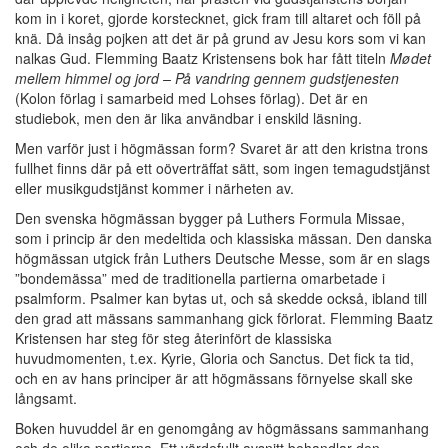
kom in i koret, gjorde korstecknet, gick fram till altaret och föll på
knä. Då insåg pojken att det är på grund av Jesu kors som vi kan
nalkas Gud. Flemming Baatz Kristensens bok har fått titeln
Mødet
mellem himmel og jord – På vandring gennem gudstjenesten
(Kolon förlag i samarbeid med Lohses förlag). Det är en
studiebok, men den är lika användbar i enskild läsning.
Men varför just i högmässan form? Svaret är att den kristna trons
fullhet finns där på ett oöverträffat sätt, som ingen temagudstjänst
eller musikgudstjänst kommer i närheten av.
Den svenska högmässan bygger på Luthers Formula Missae,
som i princip är den medeltida och klassiska mässan. Den danska
högmässan utgick från Luthers Deutsche Messe, som är en slags
”bondemässa” med de traditionella partierna omarbetade i
psalmform. Psalmer kan bytas ut, och så skedde också, ibland till
den grad att mässans sammanhang gick förlorat. Flemming Baatz
Kristensen har steg för steg återinfört de klassiska
huvudmomenten, t.ex. Kyrie, Gloria och Sanctus. Det fick ta tid,
och en av hans principer är att högmässans förnyelse skall ske
långsamt.
Boken huvuddel är en genomgång av högmässans sammanhang
och de olika partierna. Ett värdefullt avsnitt behandlar den