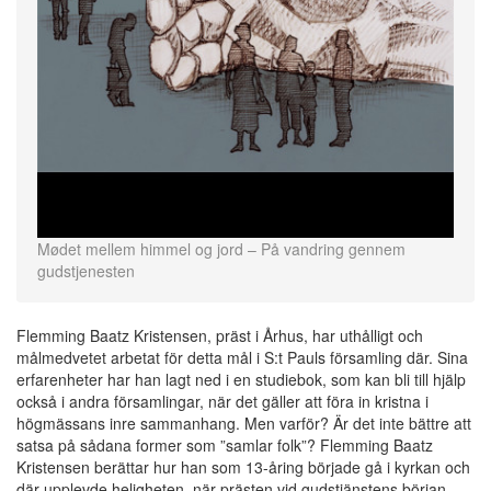
Mødet mellem himmel og jord – På vandring gennem
gudstjenesten
Flemming Baatz Kristensen, präst i Århus, har uthålligt och
målmedvetet arbetat för detta mål i S:t Pauls församling där. Sina
erfarenheter har han lagt ned i en studiebok, som kan bli till hjälp
också i andra församlingar, när det gäller att föra in kristna i
högmässans inre sammanhang. Men varför? Är det inte bättre att
satsa på sådana former som ”samlar folk”? Flemming Baatz
Kristensen berättar hur han som 13-åring började gå i kyrkan och
där upplevde heligheten, när prästen vid gudstjänstens början