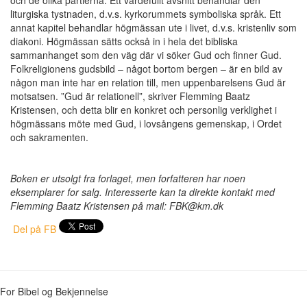
liturgiska tystnaden, d.v.s. kyrkorummets symboliska språk. Ett
annat kapitel behandlar högmässan ute i livet, d.v.s. kristenliv som
diakoni. Högmässan sätts också in i hela det bibliska
sammanhanget som den väg där vi söker Gud och finner Gud.
Folkreligionens gudsbild – något bortom bergen – är en bild av
någon man inte har en relation till, men uppenbarelsens Gud är
motsatsen. ”Gud är relationell”, skriver Flemming Baatz
Kristensen, och detta blir en konkret och personlig verklighet i
högmässans möte med Gud, i lovsångens gemenskap, i Ordet
och sakramenten.
Boken er utsolgt fra forlaget, men forfatteren har noen
eksemplarer for salg. Interesserte kan ta direkte kontakt med
Flemming Baatz Kristensen på mail: FBK@km.dk
Del på FB
For Bibel og Bekjennelse