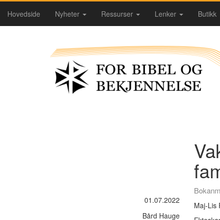
Hovedside
Nyheter
Ressurser
Lenker
Butikk
Va
fam
Bokanm
01.07.2022
Maj-Lis 
Bård Hauge