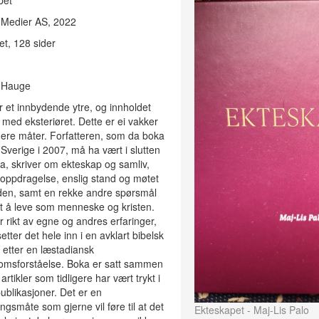
pet
 Medier AS, 2022
t, 128 sider
 Hauge
 et innbydende ytre, og innholdet
il med eksteriøret. Dette er ei vakker
lere måter. Forfatteren, som da boka
 Sverige i 2007, må ha vært i slutten
a, skriver om ekteskap og samliv,
oppdragelse, enslig stand og møtet
en, samt en rekke andre spørsmål
t å leve som menneske og kristen.
 rikt av egne og andres erfaringer,
etter det hele inn i en avklart bibelsk
 etter en læstadiansk
domsforståelse. Boka er satt sammen
artikler som tidligere har vært trykt i
publikasjoner. Det er en
ingsmåte som gjerne vil føre til at det
Ekteskapet - Maj-Lis Palo