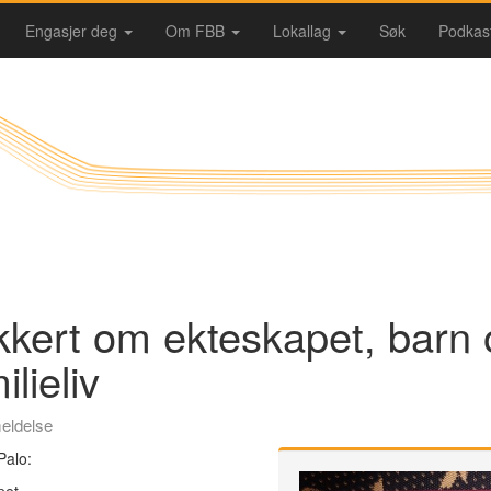
Engasjer deg
Om FBB
Lokallag
Søk
Podkas
kkert om ekteskapet, barn 
ilieliv
eldelse
Palo: