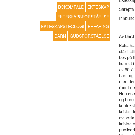
Ekteska
BOKOMTALE
EKTESKAP
Sarepta
EKTESKAPSFORSTÅELSE
Innbunde
EKTESKAPSTEOLOGI
ERFARING
BARN
GUDSFORSTÅELSE
Av Bård
Boka har
står i st
bok på f
kom ut i
av 60-år
barn og 
med død
rundt de
Hun øser
og hun s
kontekst
kristen
av korte 
kristne 
publiser