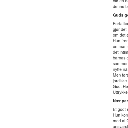
blir en 
denne bo
Guds g
Forfatte
gjør det
om det e
Hun frem
én mann 
det inti
barnas o
sammen, 
nytte nå
Men førs
jordiske
Gud. He
Uttrykke
Nær par
Et godt 
Hun komm
med at G
ansvarsf