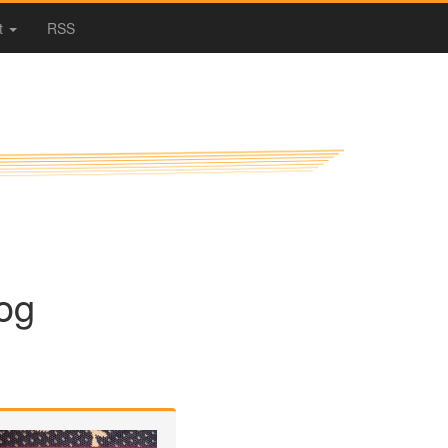
t
RSS
og