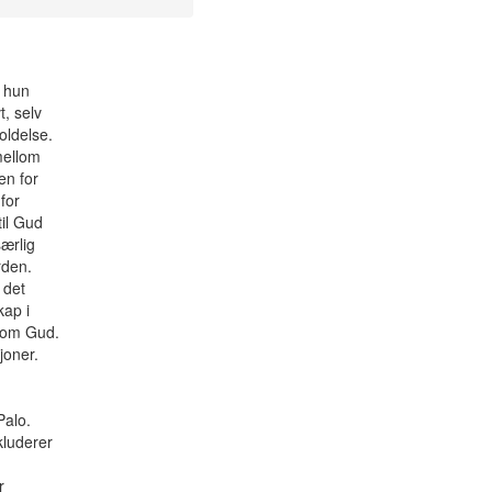
g hun
t, selv
oldelse.
mellom
en for
for
til Gud
ærlig
rden.
 det
kap i
 om Gud.
joner.
Palo.
kluderer
r