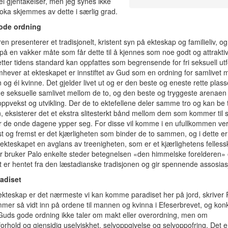
del gjentakelser, men jeg synes ikke
ka skjemmes av dette i særlig grad.
ode ordning
ren presenterer et tradisjonelt, kristent syn på ekteskap og familieliv, o
 på en vakker måte som får dette til å kjennes som noe godt og attraktiv
tter tidens standard kan oppfattes som begrensende for fri seksuell utf
hever at ekteskapet er innstiftet av Gud som en ordning for samlivet 
og éi kvinne. Det gjelder livet ut og er den beste og eneste rette plass
me seksuelle samlivet mellom de to, og den beste og tryggeste arenaen 
ppvekst og utvikling. Der de to ektefellene deler samme tro og kan be 
eksisterer det et ekstra slitesterkt bånd mellom dem som kommer til s
r de onde dagene ypper seg. For disse vil komme i en ufullkommen ve
t og fremst er det kjærligheten som binder de to sammen, og i dette er
 ekteskapet en avglans av treenigheten, som er et kjærlighetens felless
r bruker Palo enkelte steder betegnelsen «den himmelske forelderen»
t er hentet fra den læstadianske tradisjonen og gir spennende assosias
adiset
ekteskap er det nærmeste vi kan komme paradiset her på jord, skriver 
er så vidt inn på ordene til mannen og kvinna i Efeserbrevet, og kon
uds gode ordning ikke taler om makt eller overordning, men om
orhold og gjensidig uselviskhet, selvoppgivelse og selvoppofring. Det e