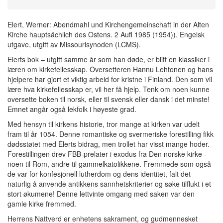
Elert, Werner: Abendmahl und Kirchengemeinschaft in der Alten
Kirche hauptsächlich des Ostens. 2 Aufl 1985 (1954)). Engelsk
utgave, utgitt av Missourisynoden (LCMS).
Elerts bok – utgitt samme år som han døde, er blitt en klassiker i
læren om kirkefellesskap. Oversetteren Hannu Lehtonen og hans
hjelpere har gjort et viktig arbeid for kristne i Finland. Den som vil
lære hva kirkefellesskap er, vil her få hjelp. Tenk om noen kunne
oversette boken til norsk, eller til svensk eller dansk i det minste!
Emnet angår også lekfolk i høyeste grad.
Med hensyn til kirkens historie, tror mange at kirken var udelt
fram til år 1054. Denne romantiske og svermeriske forestilling fikk
dødsstøtet med Elerts bidrag, men trollet har visst mange hoder.
Forestillingen drev FBB-prelater i exodus fra Den norske kirke -
noen til Rom, andre til gammelkatolikkene. Fremmede som også
de var for konfesjonell lutherdom og dens identitet, falt det
naturlig å anvende antikkens sannhetskriterier og søke tilflukt i et
stort økumene! Denne lettvinte omgang med saken var den
gamle kirke fremmed.
Herrens Nattverd er enhetens sakrament, og gudmennesket