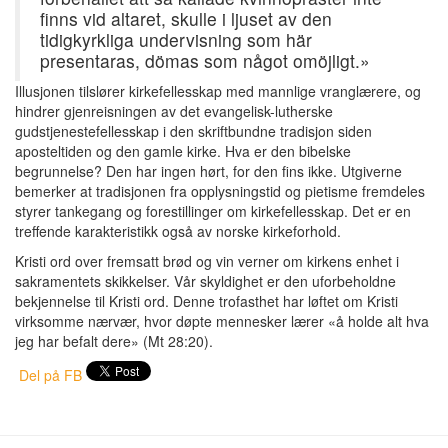
finns vid altaret, skulle i ljuset av den
tidigkyrkliga undervisning som här
presentaras, dömas som något omöjligt.»
Illusjonen tilslører kirkefellesskap med mannlige vranglærere, og
hindrer gjenreisningen av det evangelisk-lutherske
gudstjenestefellesskap i den skriftbundne tradisjon siden
aposteltiden og den gamle kirke. Hva er den bibelske
begrunnelse? Den har ingen hørt, for den fins ikke. Utgiverne
bemerker at tradisjonen fra opplysningstid og pietisme fremdeles
styrer tankegang og forestillinger om kirkefellesskap. Det er en
treffende karakteristikk også av norske kirkeforhold.
Kristi ord over fremsatt brød og vin verner om kirkens enhet i
sakramentets skikkelser. Vår skyldighet er den uforbeholdne
bekjennelse til Kristi ord. Denne trofasthet har løftet om Kristi
virksomme nærvær, hvor døpte mennesker lærer «å holde alt hva
jeg har befalt dere» (Mt 28:20).
Del på FB