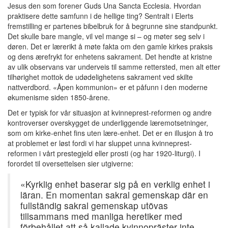
Jesus den som forener Guds Una Sancta Ecclesia. Hvordan
praktisere dette samfunn i de hellige ting? Sentralt i Elerts
fremstilling er partenes bibelbruk for å begrunne sine standpunkt.
Det skulle bare mangle, vil vel mange si – og møter seg selv i
døren. Det er lærerikt å møte fakta om den gamle kirkes praksis
og dens ærefrykt for enhetens sakrament. Det hendte at kristne
av ulik observans var underveis til samme rettersted, men alt etter
tilhørighet mottok de udødelighetens sakrament ved skilte
nattverdbord. «Åpen kommunion» er et påfunn i den moderne
økumenisme siden 1850-årene.
Det er typisk for vår situasjon at kvinneprest-reformen og andre
kontroverser overskygget de underliggende læremotsetninger,
som om kirke-enhet fins uten lære-enhet. Det er en illusjon å tro
at problemet er løst fordi vi har sluppet unna kvinneprest-
reformen i vårt prestegjeld eller prosti (og har 1920-liturgi). I
forordet til oversettelsen sier utgiverne:
«Kyrklig enhet baserar sig på en verklig enhet i
läran. En momentan sakral gemenskap där en
fullständig sakral gemenskap utövas
tillsammans med manliga heretiker med
förbehållet att så kallade kvinnopräster inte