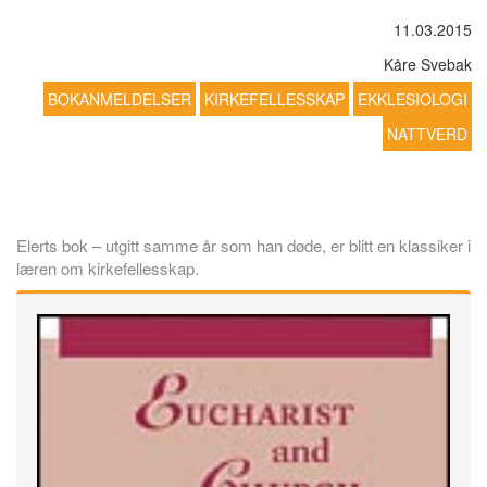
11.03.2015
Kåre Svebak
BOKANMELDELSER
KIRKEFELLESSKAP
EKKLESIOLOGI
NATTVERD
Elerts bok – utgitt samme år som han døde, er blitt en klassiker i
læren om kirkefellesskap.