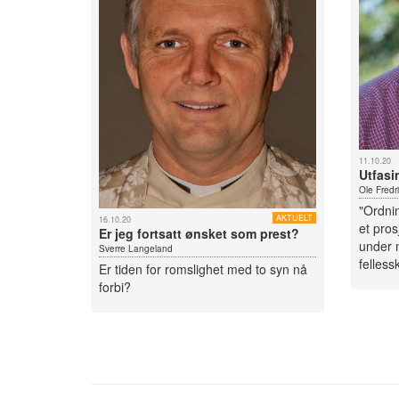
11.10.20
Utfasi
Ole Fredr
"Ordni
AKTUELT
16.10.20
et pro
Er jeg fortsatt ønsket som prest?
under n
Sverre Langeland
felless
Er tiden for romslighet med to syn nå
forbi?