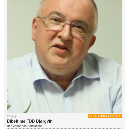
RETTFERDIGGJØRELSE
07.10.24
Bibeltime FBB Bjørgvin
Boe Johannes Hermansen