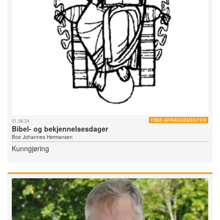
FBBS ARRANGEMENTER
01.08.24
Bibel- og bekjennelsesdager
Boe Johannes Hermansen
Kunngjøring