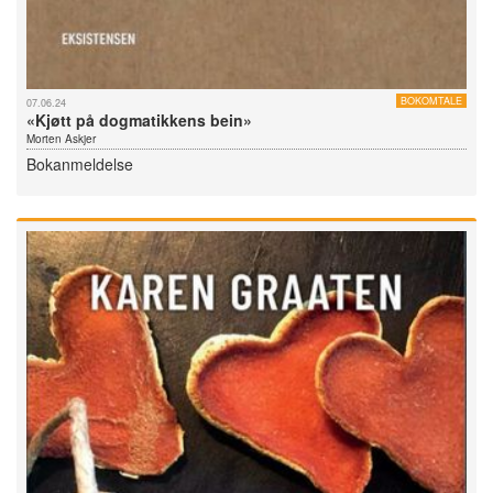
BOKOMTALE
07.06.24
«Kjøtt på dogmatikkens bein»
Morten Askjer
Bokanmeldelse