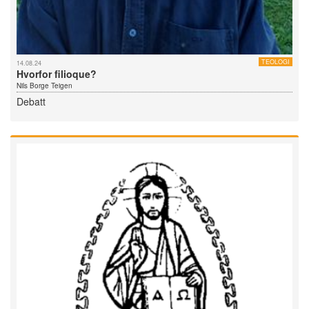
TEOLOGI
14.08.24
Hvorfor filioque?
Nils Borge Teigen
Debatt