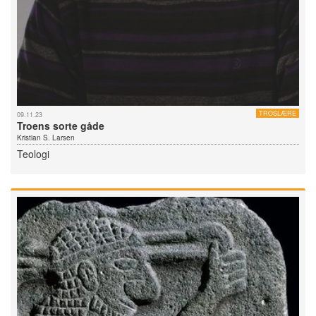
TROSLÆRE
09.11.23
Troens sorte gåde
Kristian S. Larsen
Teologi