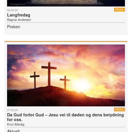
PÅSKE
02.04.24
Langfredag
Ragnar Andersen
Preken
PÅSKE
27.03.24
Da Gud forlot Gud – Jesu vei til døden og dens betydning
for oss.
Knut Alfsvåg
Aktuelt