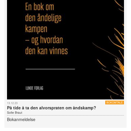
BOKOMTALE
13.12.23
På tide å ta den alvorspraten om åndskamp?
Sofie Braut
Bokanmeldelse