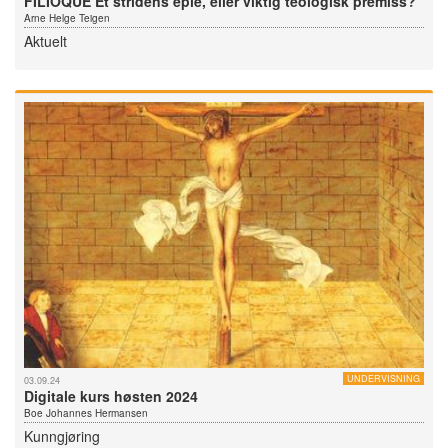
FILIOQUE Et stridens eple, eller viktig teologisk premiss?
Arne Helge Teigen
Aktuelt
UNDERVISNING
03.09.24
Digitale kurs høsten 2024
Boe Johannes Hermansen
Kunngjøring