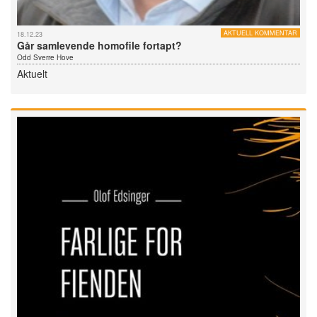
AKTUELL KOMMENTAR
18.12.23
Går samlevende homofile fortapt?
Odd Sverre Hove
Aktuelt