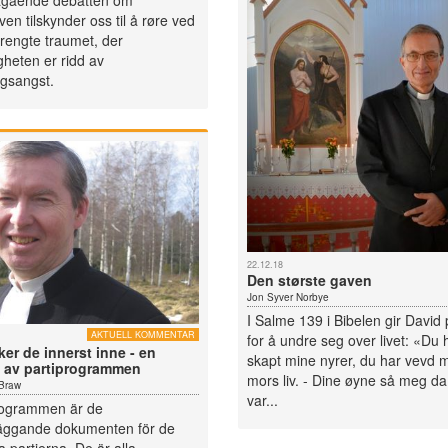
gående debatten om
ven tilskynder oss til å røre ved
trengte traumet, der
igheten er ridd av
ngsangst.
22.12.18
Den største gaven
Jon Syver Norbye
I Salme 139 i Bibelen gir David 
AKTUELL KOMMENTAR
for å undre seg over livet: «Du 
ker de innerst inne - en
skapt mine nyrer, du har vevd 
 av partiprogrammen
mors liv. - Dine øyne så meg da
 Braw
var...
rogrammen är de
äggande dokumenten för de