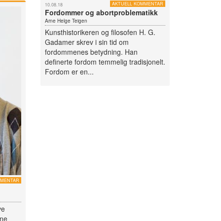
AKTUELL KOMMENTAR
10.08.18
Fordommer og abortproblematikk
Arne Helge Teigen
Kunsthistorikeren og filosofen H. G.
Gadamer skrev i sin tid om
fordommenes betydning. Han
definerte fordom temmelig tradisjonelt.
Fordom er en...
MMENTAR
ve
tne