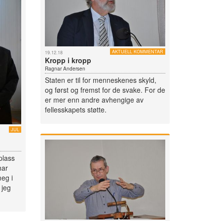
AKTUELL KOMMENTAR
19.12.18
Kropp i kropp
Ragnar Andersen
Staten er til for menneskenes skyld,
og først og fremst for de svake. For de
er mer enn andre avhengige av
fellesskapets støtte.
JUL
plass
har
meg i
 jeg