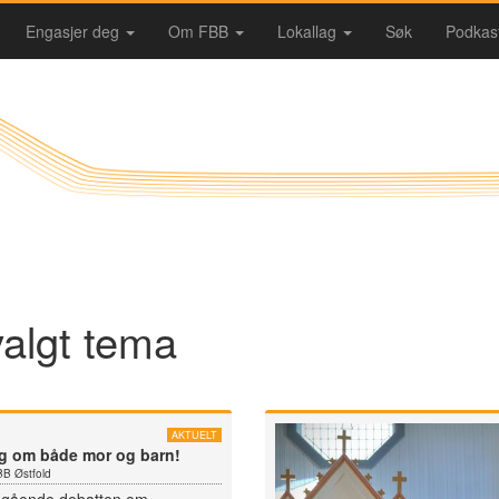
Engasjer deg
Om FBB
Lokallag
Søk
Podkas
algt tema
AKTUELT
ng om både mor og barn!
FBB Østfold