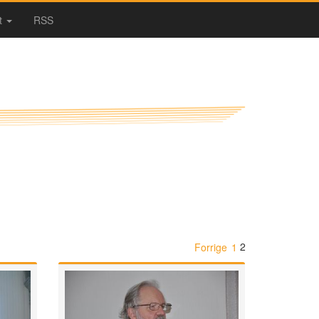
t
RSS
2
Forrige
1