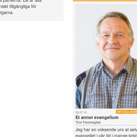
ka partierna. De är alla
niskt tillgängliga för
garna.
AKTUELL KO
28.07.18
Et annet evangelium
Thor Fremmegård
Jeg har en voksende uro at sel
evangeliet i vår tid i mange kris