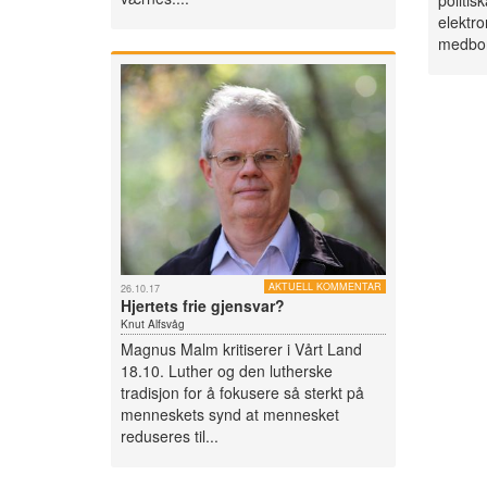
politis
elektro
medbor
AKTUELL KOMMENTAR
26.10.17
Hjertets frie gjensvar?
Knut Alfsvåg
Magnus Malm kritiserer i Vårt Land
18.10. Luther og den lutherske
tradisjon for å fokusere så sterkt på
menneskets synd at mennesket
reduseres til...