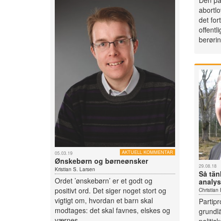
Den på
abortlo
det for
offentl
berøri
AKTUELL KOMMENTAR
05.03.19
Ønskebørn og børneønsker
29.08.18
Kristian S. Larsen
Så tän
Ordet ’ønskebørn’ er et godt og
analys
positivt ord. Det siger noget stort og
Christian
vigtigt om, hvordan et barn skal
Partip
modtages: det skal favnes, elskes og
grundl
værnes....