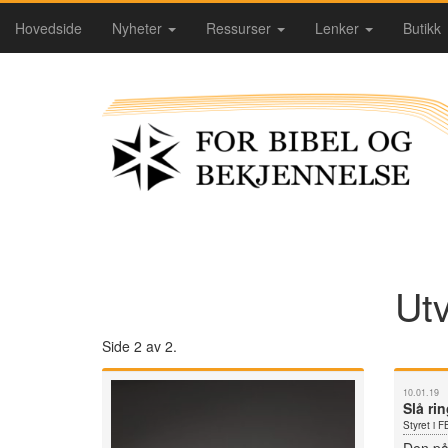
Hovedside
Nyheter
Ressurser
Lenker
Butikk
Utv
Side 2 av 2.
10.01.19
Slå ri
Styret i 