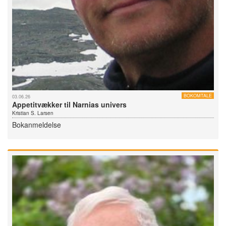
BOKOMTALE
03.06.26
Appetitvækker til Narnias univers
Kristian S. Larsen
Bokanmeldelse