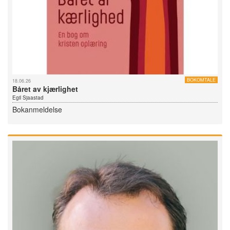
BOKOMTALE
18.06.26
Båret av kjærlighet
Egil Sjaastad
Bokanmeldelse