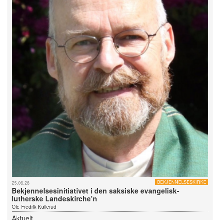
BEKJENNELSESKIRKE
25.06.26
Bekjennelsesinitiativet i den saksiske evangelisk-
lutherske Landeskirche’n
Ole Fredrik Kullerud
Aktuelt