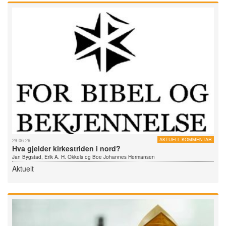
AKTUELL KOMMENTAR
29.06.26
Hva gjelder kirkestriden i nord?
Jan Bygstad, Erik A. H. Okkels og Boe Johannes Hermansen
Aktuelt