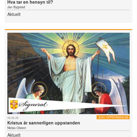
Hva tar en hensyn til?
Jan Bygstad
Aktuelt
JESU OPPSTANDELSE
09.06.26
Kristus är sannerligen uppstanden
Niclas Olsson
Aktuelt